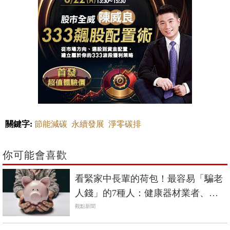
關鍵字:
節能減碳
永續發展
淨零碳排
你可能會喜歡
看緊家中長輩的荷包！最容易「騙老
人錢」的7種人：健康器材業者、婚
姻騙子...
觀點新聞