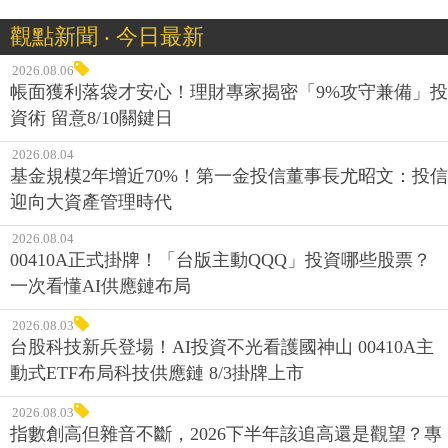
觀點新聞 ‧ 今日最新
2026.08.06
帳面獲利落袋才安心！理財專家揭密「9%攻守兼備」投
資術 留意8/10關鍵日
2026.08.04
基金規模2年增近70%！第一金投信董事長尤昭文：投信
迎向大資產管理時代
2026.08.04
00410A正式掛牌！「台版主動QQQ」投資哪些股票？
一次看懂AI供應鏈布局
2026.08.03
台股科技新兵登場！AI投資不光看護國神山 00410A主
動式ETF布局科技供應鏈 8/3掛牌上市
2026.08.03
指數創高但雜音不斷，2026下半年該追高還是觀望？專