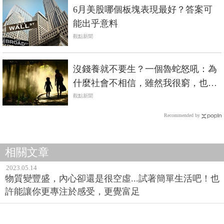
6月美股哪個板塊表現最好？答案可
能出乎意料
觀點新聞
沒錢養就不要生？一個魯蛇怒吼：為
什麼社會不相信，雖然我很窮，也會
是個好媽媽
觀點新聞
Recommended by
相關文章
2023.05.14
物質變豐盛，內心卻還是很空虛...試著簡單生活吧！也
許能讓你更專注於感受，更覺富足