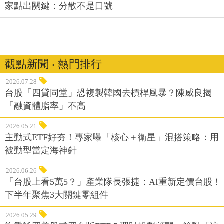
家點出關鍵：分散不是口號
觀點新聞 ‧ 熱門排行
2026.07.28
台股「四貸同堂」恐複製韓國去槓桿風暴？陳威良揭
「融資體脂率」不高
2026.05.21
主動式ETF好夯！專家曝「核心＋衛星」混搭策略：用
被動型當定海神針
2026.06.26
「台股上看5萬5？」產業隊長張捷：AI重新定價台股！
下半年聚焦3大關鍵零組件
2026.05.29