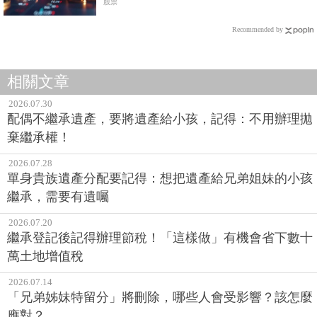
0050
股票
Recommended by
相關文章
2026.07.30
配偶不繼承遺產，要將遺產給小孩，記得：不用辦理拋
棄繼承權！
2026.07.28
單身貴族遺產分配要記得：想把遺產給兄弟姐妹的小孩
繼承，需要有遺囑
2026.07.20
繼承登記後記得辦理節稅！「這樣做」有機會省下數十
萬土地增值稅
2026.07.14
「兄弟姊妹特留分」將刪除，哪些人會受影響？該怎麼
應對？