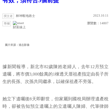
有效，須符合5個前提
2023.10.11
林坤毅地政士
撰文者
瀏覽數：
14807
專欄
財富線上
圖片來源：達志影像
據新聞報導，新北市82歲陳姓老婦人，去年12月預立
遺囑，將市價3,000餘萬的1棟透天厝祖產指定由長子所
生的長孫、次孫共同繼承，以確保祖產不旁落。
她立下遺囑後8天即辭世，但家屬到國稅局辦理遺產稅
時，卻被告知預立遺囑上的立遺囑人陳婦、代筆律師