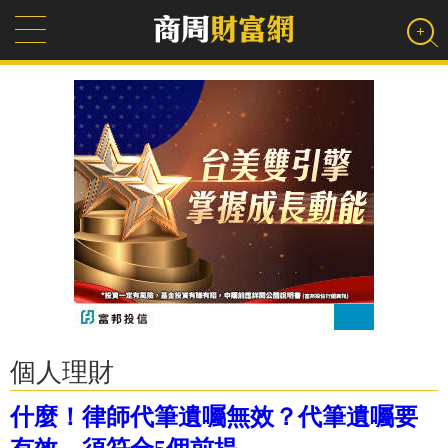
個人理財
什麼！律師代筆遺囑無效？代筆遺囑要