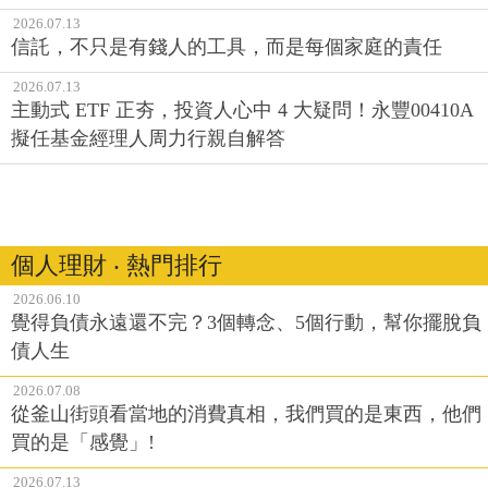
2026.07.13
信託，不只是有錢人的工具，而是每個家庭的責任
2026.07.13
主動式 ETF 正夯，投資人心中 4 大疑問！永豐00410A
擬任基金經理人周力行親自解答
個人理財 ‧ 熱門排行
2026.06.10
覺得負債永遠還不完？3個轉念、5個行動，幫你擺脫負
債人生
2026.07.08
從釜山街頭看當地的消費真相，我們買的是東西，他們
買的是「感覺」!
2026.07.13