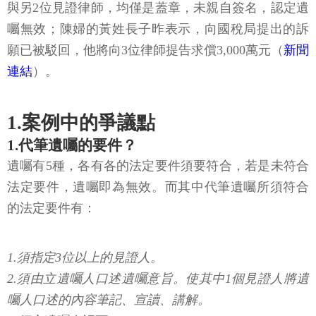
與另2位見證律師，均僅是蓋章，未親自簽名，認定遺
囑無效；陳婦的黃姓長子昨表示，向國稅局提出的訴
願已被駁回，他將向3位律師提告求償3,000萬元（
新聞
連結
）。
1.案例中的爭議點
1.代筆遺囑的要件？
遺囑有5種，各有各的法定要件須要符合，若是未符合
法定要件，遺囑即為無效。而其中代筆遺囑所須符合
的法定要件有：
1.須指定3位以上的見證人。
2.須由立遺囑人口述遺囑意旨。使其中1個見證人將遺
囑人口述的內容筆記、宣讀、講解。