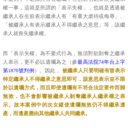
權一事，這就是所謂的「表示失權」，也就是透過被
繼承人在生前表示繼承人有「有重大虐待或侮辱」、
「被繼承人有表示繼承人不得繼承之意思」等，該繼
承人就喪失繼承權。
而「表示失權」為不要式行為，無須對欲剝奪之繼承
人表示，更不必以遺囑為之（參
最高法院74年台上字
第1870號判例
）。因此，
被繼承人只要明確有曾表示
特定繼承人不得繼承之意思即可，該意思表示並不限
於以遺囑方式，而且即便遺囑有不符合法定要件而歸
無效，也不會影響被繼承人剝奪繼承人繼承權之表
示。故本案例中的次女縱使遺囑無效仍不得繼承遺
產，而遺產應由其他繼承人共同繼承。