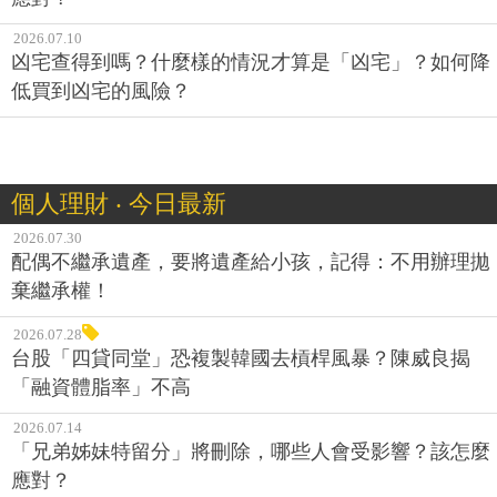
2026.07.10
凶宅查得到嗎？什麼樣的情況才算是「凶宅」？如何降
低買到凶宅的風險？
個人理財 ‧ 今日最新
2026.07.30
配偶不繼承遺產，要將遺產給小孩，記得：不用辦理拋
棄繼承權！
2026.07.28
台股「四貸同堂」恐複製韓國去槓桿風暴？陳威良揭
「融資體脂率」不高
2026.07.14
「兄弟姊妹特留分」將刪除，哪些人會受影響？該怎麼
應對？