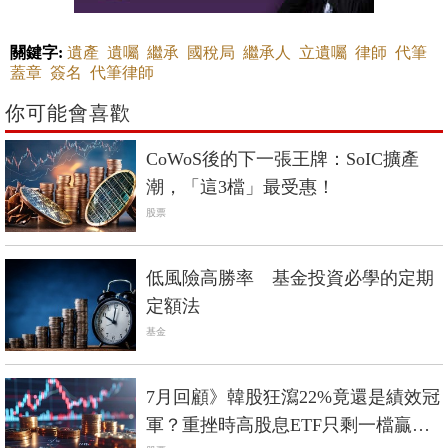
關鍵字:
遺產
遺囑
繼承
國稅局
繼承人
立遺囑
律師
代筆
蓋章
簽名
代筆律師
你可能會喜歡
CoWoS後的下一張王牌：SoIC擴產
潮，「這3檔」最受惠！
股票
低風險高勝率 基金投資必學的定期
定額法
基金
7月回顧》韓股狂瀉22%竟還是績效冠
軍？重挫時高股息ETF只剩一檔贏過