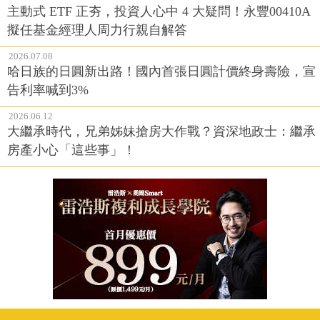
主動式 ETF 正夯，投資人心中 4 大疑問！永豐00410A
擬任基金經理人周力行親自解答
2026.07.08
哈日族的日圓新出路！國內首張日圓計價終身壽險，宣
告利率喊到3%
2026.06.12
大繼承時代，兄弟姊妹搶房大作戰？資深地政士：繼承
房產小心「這些事」！