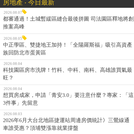
房地產 ‧ 今日最新
2026.08.07
都審通過！土城暫緩區縫合最後拼圖 司法園區釋地將創
推案高峰
2026.08.05
中正學區、雙捷地王加持！「全陽羅斯福」吸引高資產
族回防北市蛋黃區
2026.08.04
科技園區房市洗牌！竹科、中科、南科、高雄誰買氣最
旺？
2026.08.04
想買房成家，申請「青安3.0」要注意什麼？專家：「這
3件事」先留意
2026.08.03
2026年6月大台北地區捷運站周邊房價統計》三鶯線通
車誰受惠？頂埔雙漲靠就業撐盤