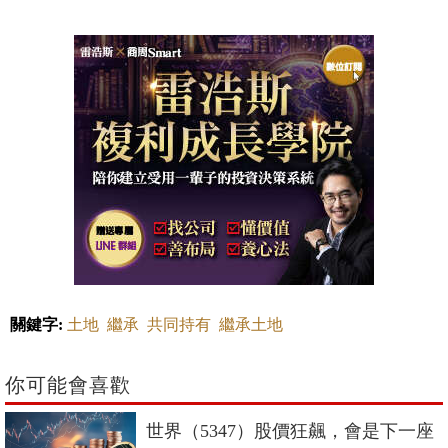
關鍵字:
土地
繼承
共同持有
繼承土地
你可能會喜歡
世界（5347）股價狂飆，會是下一座