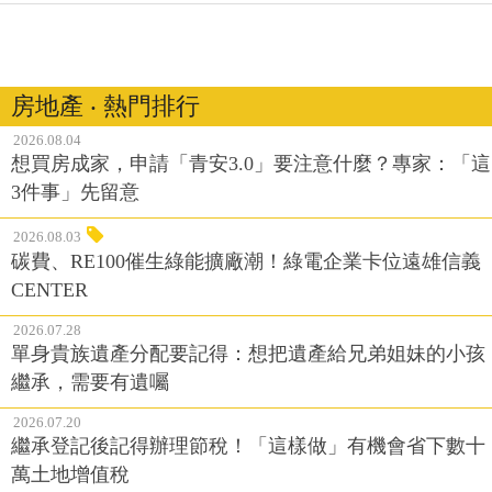
房地產 ‧ 熱門排行
2026.08.04
想買房成家，申請「青安3.0」要注意什麼？專家：「這
3件事」先留意
2026.08.03
碳費、RE100催生綠能擴廠潮！綠電企業卡位遠雄信義
CENTER
2026.07.28
單身貴族遺產分配要記得：想把遺產給兄弟姐妹的小孩
繼承，需要有遺囑
2026.07.20
繼承登記後記得辦理節稅！「這樣做」有機會省下數十
萬土地增值稅