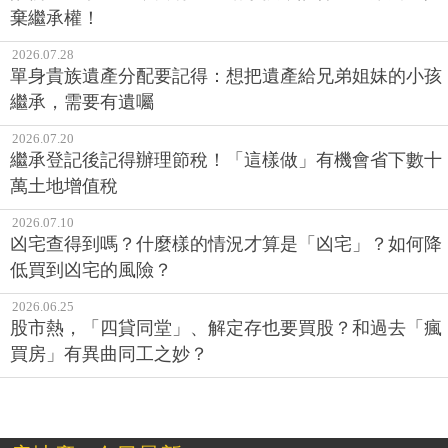
棄繼承權！
2026.07.28
單身貴族遺產分配要記得：想把遺產給兄弟姐妹的小孩
繼承，需要有遺囑
2026.07.20
繼承登記後記得辦理節稅！「這樣做」有機會省下數十
萬土地增值稅
2026.07.10
凶宅查得到嗎？什麼樣的情況才算是「凶宅」？如何降
低買到凶宅的風險？
2026.06.25
股市熱，「四貸同堂」、解定存也要買股？和過去「瘋
買房」有異曲同工之妙？