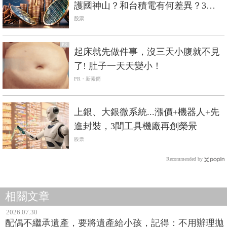
護國神山？和台積電有何差異？3分
鐘剖析
股票
PR
起床就先做件事，沒三天小腹就不見
了! 肚子一天天變小！
PR・新素簡
上銀、大銀微系統...漲價+機器人+先
進封裝，3間工具機廠再創榮景
股票
Recommended by
相關文章
2026.07.30
配偶不繼承遺產，要將遺產給小孩，記得：不用辦理拋