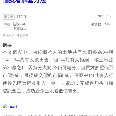
個案看解套方法
2025.11.20
鄭文在
撰文者
瀏覽數：
24583
專欄
財富線上
圖片來源：達志影像
摘要
本文個案中，兩位繼承人的土地共有比例各為3/4與
1/4，3/4共有人欲出售、但1/4共有人拒絕。依土地法
第34條之1，因持分大於2/3仍可處分，但買方多壓低至
市價7成，最後成交價約市價8成。個案中1/4共有人行
使優先購買權並引入「金主」資助，完成過戶後再轉
登記金主，成功避免土地被低價賣出。