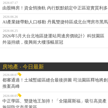
2026.07.17
由股轉房！資金悄換軌 內行默默鎖定中正區迎實質利多
2026.06.26
AI產業鏈帶動人口移動 丹鳳雙捷特區成北台灣房市黑馬
2026.06.25
2026年5月大台北地區捷運站周邊房價統計》科技園區
外溢持續，復興崗大樓漲幅居冠
房地產 ‧ 今日最新
2026.08.07
都審通過！土城暫緩區縫合最後拼圖 司法園區釋地將創
推案高峰
2026.08.05
中正學區、雙捷地王加持！「全陽羅斯福」吸引高資產
族回防北市蛋黃區