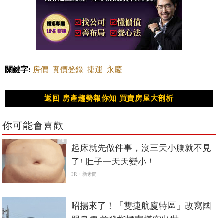
關鍵字:
房價
實價登錄
捷運
永慶
返回 房產趨勢報你知 買賣房屋大剖析
你可能會喜歡
PR
起床就先做件事，沒三天小腹就不見
了! 肚子一天天變小！
PR・新素簡
昭揚來了！「雙捷航廈特區」改寫國