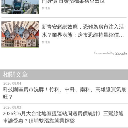
門身價 首發指標案橫空出世
房地產
新青安鬆綁效應，恐難為房市注入活
水？業界表態：房市恐維持量縮價跌
格局
房地產
Recommended by
相關文章
2026.08.04
科技園區房市洗牌！竹科、中科、南科、高雄誰買氣最
旺？
2026.08.03
2026年6月大台北地區捷運站周邊房價統計》三鶯線通
車誰受惠？頂埔雙漲靠就業撐盤