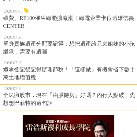
2026.08.03
碳費、RE100催生綠能擴廠潮！綠電企業卡位遠雄信義
CENTER
2026.07.28
單身貴族遺產分配要記得：想把遺產給兄弟姐妹的小孩
繼承，需要有遺囑
2026.07.20
繼承登記後記得辦理節稅！「這樣做」有機會省下數十
萬土地增值稅
2026.07.29
全民瘋股市，現在「由股轉房」好嗎？內行人點破：先
想想巴菲特的這句話