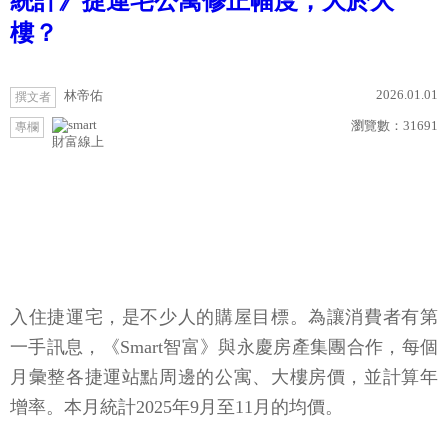
統計》捷運宅公寓修正幅度，大於大
樓？
2026.01.01
林帝佑
撰文者
瀏覽數：
31691
專欄
財富線上
入住捷運宅，是不少人的購屋目標。為讓消費者有第
一手訊息，《Smart智富》與永慶房產集團合作，每個
月彙整各捷運站點周邊的公寓、大樓房價，並計算年
增率。本月統計2025年9月至11月的均價。