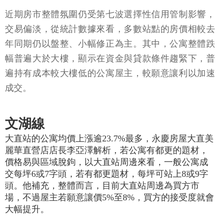
近期房市整體氛圍仍受第七波選擇性信用管制影響，
交易偏淡，從統計數據來看，多數站點的房價相較去
年同期仍以盤整、小幅修正為主。其中，公寓整體跌
幅普遍大於大樓，顯示在資金與貸款條件趨緊下，普
遍持有成本較大樓低的公寓屋主，較願意讓利以加速
成交。
文湖線
大直站的公寓均價上漲逾23.7%最多，永慶房屋大直美
麗華直營店店長李亞澤解析，若公寓有都更的題材，
價格易與區域脫鉤，以大直站周邊來看，一般公寓成
交每坪6或7字頭，若有都更題材，每坪可站上8或9字
頭。他補充，整體而言，目前大直站周邊為買方市
場，不過屋主若願意讓價5%至8%，買方的接受度就會
大幅提升。