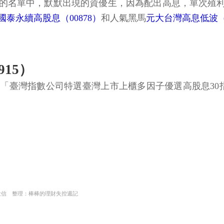
配息的名單中，默默出現的資優生，因為配出高息，單次殖利
國泰永續高股息（00878）
和人氣黑馬
元大台灣高息低波（0
15）
的是「臺灣指數公司特選臺灣上市上櫃多因子優選高股息30指
投信 整理：棒棒的理財失控週記