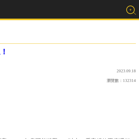
上！
2023.09.18
瀏覽數：
132314