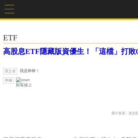
ETF
高股息ETF隱藏版資優生！「這檔」打敗005
我是棒棒！
撰文者
專欄
財富線上
圖片來源：達志