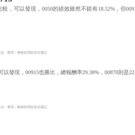
可以發現，0050的績效雖然不錯有18.52%，但009
投信 整理：棒棒的理財失控週記
00915也勝出，總報酬率29.38%，00878則是22.6
投信 整理：棒棒的理財失控週記