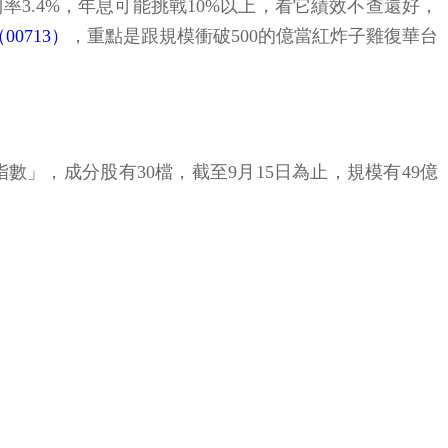
率3.4%，年息可能挑戰10%以上，看它績效不查還好，
0713）
，重點是跟規模衝破500的億當紅炸子雞復華台
數」，成分股有30檔，截至9月15日為止，規模有49億