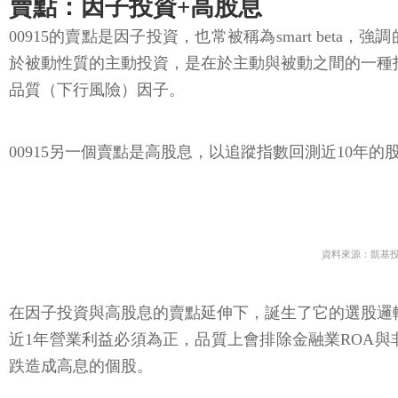
賣點：因子投資+高股息
00915的賣點是因子投資，也常被稱為smart b
於被動性質的主動投資，是在於主動與被動之間的一種投
品質（下行風險）因子。
00915另一個賣點是高股息，以追蹤指數回測近10年的
資料來源：凱基
在因子投資與高股息的賣點延伸下，誕生了它的選股邏輯
近1年營業利益必須為正，品質上會排除金融業ROA與非
跌造成高息的個股。