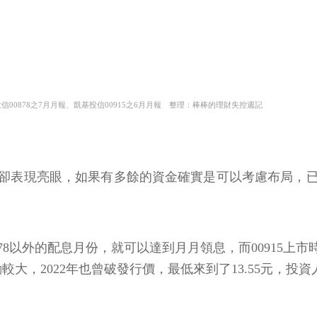
信00878之7月月報、凱基投信00915之6月月報 整理：棒棒的理財失控週記
績效卻表現亮眼，如果有多餘的資金確實是可以考慮布局
878以外的配息月份，就可以達到月月領息，而00915上
大，2022年也曾破發行價，最低來到了13.55元，投資