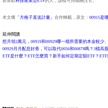
若喜歡
科技產業型ETF
的人，該檔可持續關注它。
本文獲
「方格子直送計畫」
合作轉載，原文：
00915
延伸閱讀
想月領2萬元，00919和00929哪一檔所需要的本金較少
00929月月配息好香，可以取代0056和00878嗎？3檔高
ETF是什麼？ETF怎麼買？新手如何定期定額ETF？ETF