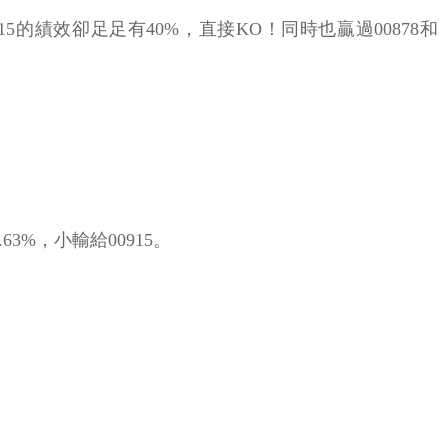
15的績效卻足足有40%，直接KO！同時也贏過00878和
3%，小輸給00915。