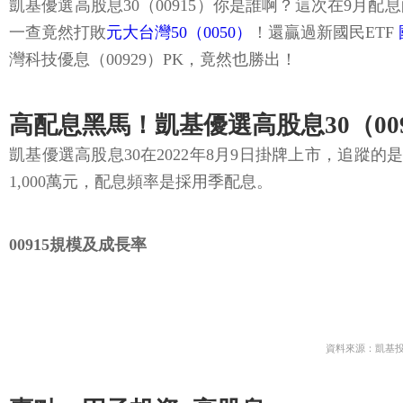
凱基優選高股息30（00915）你是誰啊？這次在9月
一查竟然打敗
元大台灣50（0050）
！還贏過新國民ETF
灣科技優息（00929）PK，竟然也勝出！
高配息黑馬！凱基優選高股息30（009
凱基優選高股息30在2022年8月9日掛牌上市，追蹤
1,000萬元，配息頻率是採用季配息。
00915規模及成長率
資料來源：凱基