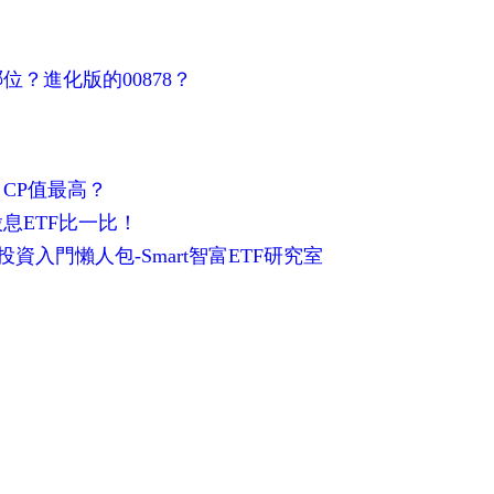
是哪位？進化版的00878？
、CP值最高？
股息ETF比一比！
投資入門懶人包-Smart智富ETF研究室