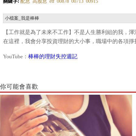
關鍵字:
配息
高股息
etf
00878
00713
00915
小檔案_我是棒棒
【工作就是為了未來不工作】不是人生勝利組的我，渾
在這裡，我會分享投資理財的大小事，職場中的各項掙
YouTube：
棒棒的理財失控週記
你可能會喜歡