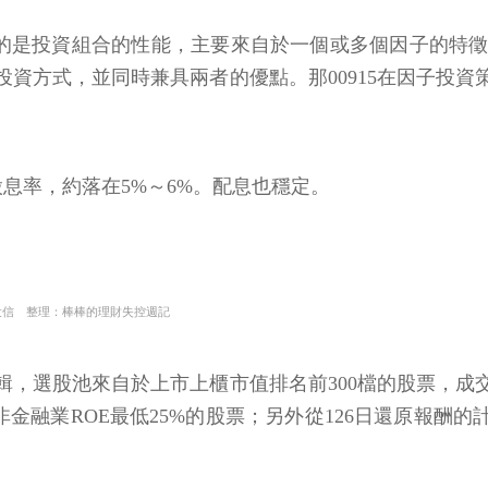
eta，強調的是投資組合的性能，主要來自於一個或多個因子
資方式，並同時兼具兩者的優點。那00915在因子投
股息率，約落在5%～6%。配息也穩定。
投信 整理：棒棒的理財失控週記
，選股池來自於上市上櫃市值排名前300檔的股票，成交量
金融業ROE最低25%的股票；另外從126日還原報酬