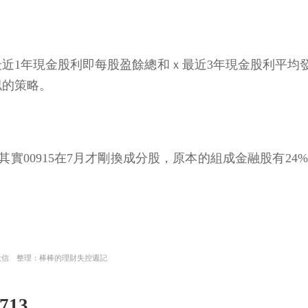
最近1年現金股利即每股盈餘總和ｘ最近3年現金股利平均
似的策略。
其實00915在7月才剛換成分股，原本的組成金融股有2
投信 整理：棒棒的理財失控週記
713