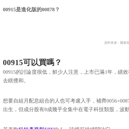
00915是進化版的00878？
資料來源：國泰投
00915可以買嗎？
00915的討論度很低，鮮少人注意，上市已滿1年，
去瞎攪和。
想要自組月配息組合的人也可考慮入手，補齊0056+00
出生，但成分股有8成幾乎全集中在電子科技類股，波動較