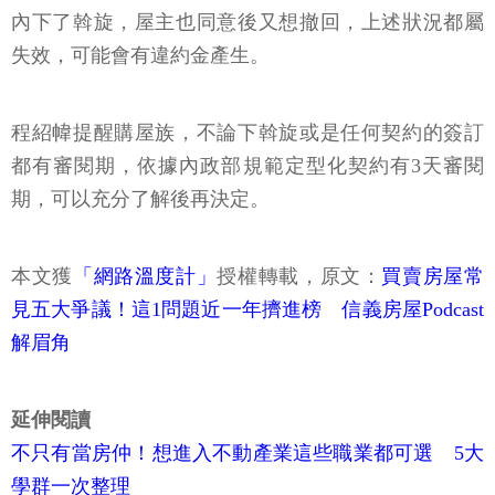
內下了斡旋，屋主也同意後又想撤回，上述狀況都屬
失效，可能會有違約金產生。
程紹幃提醒購屋族，不論下斡旋或是任何契約的簽訂
都有審閱期，依據內政部規範定型化契約有3天審閱
期，可以充分了解後再決定。
本文獲
「網路溫度計」
授權轉載，原文：
買賣房屋常
見五大爭議！這1問題近一年擠進榜 信義房屋Podcast
解眉角
延伸閱讀
不只有當房仲！想進入不動產業這些職業都可選 5大
學群一次整理