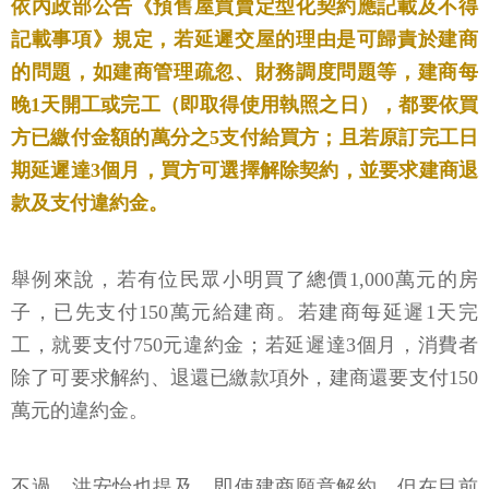
依內政部公告《預售屋買賣定型化契約應記載及不得
記載事項》規定，若延遲交屋的理由是可歸責於建商
的問題，如建商管理疏忽、財務調度問題等，建商每
晚1天開工或完工（即取得使用執照之日），都要依買
方已繳付金額的萬分之5支付給買方；且若原訂完工日
期延遲達3個月，買方可選擇解除契約，並要求建商退
款及支付違約金。
舉例來說，若有位民眾小明買了總價1,000萬元的房
子，已先支付150萬元給建商。若建商每延遲1天完
工，就要支付750元違約金；若延遲達3個月，消費者
除了可要求解約、退還已繳款項外，建商還要支付150
萬元的違約金。
不過，洪安怡也提及，即使建商願意解約，但在目前