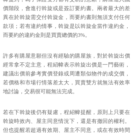
價階段，會進行斡旋或是簽訂要約書。兩者最大的差
異在於斡旋需交付斡旋金，而要約書則無須支付任何
款項；若有違約情事，斡旋是以斡旋金當作違約金，
而要約的違約金則是買賣總價的3%。
許多有購屋意願但沒有經驗的購屋族，對於斡旋出價
經常拿不定主意，程紹幃表示斡旋出價是一門藝術，
建議出價前參考實價登錄或周遭類似物件的成交價，
若價格和市場行情落差太大，買賣雙方就無法有效率
地討論，交易很可能無法完成。
若在下斡旋後仍有疑慮，程紹幃提醒，原則上只要在
斡旋時效內、屋主同意情況下，還是有撤回的權利。
但也提醒若超過有效期、屋主不同意，或在有效時間