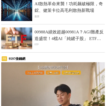
AI散熱革命來襲！功耗飆破極限，奇
鋐、健策卡位高毛利散熱新戰場
股票
00988A績效超越00981A？AGI難產反
造盛世！4檔AI「純鏟子股」 ETF現
形
ETF
9597借錢網
PR