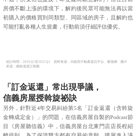
房價不斷上漲的環境下，解約後民眾可能無法再以當
初購入的價格買到同類型、同區域的房子，且解約也
可能打亂各種人生規畫，行動前須仔細評估優劣。
統計時間：2019Ｑ1至2023Ｑ1 資料來源：內政部不動產資訊平台、樂屋網 圖片
來源：網路溫度計製圖
「訂金返還」常出現爭議，
信義房屋授斡旋祕訣
另外，針對近4年交易糾紛第5名「訂金返還（含斡旋
金轉成定金）」的問題，在信義房屋自製的Podcast節
目《房屋聽信義》中，信義房屋台北東門店店長程紹
幃提到，為了保證雙方都有交易的意願，購屋進入議