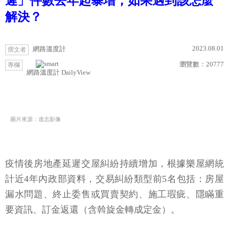
遲」件數去年起暴增，如果遇到該怎麼
解決？
2023.08.01
網路溫度計
撰文者
瀏覽數：
20777
專欄
網路溫度計 DailyView
圖片來源：達志影像
疫情後房地產延遲交屋糾紛持續增加，根據樂屋網統
計近4年內政部資料，交易糾紛類型前5名包括：房屋
漏水問題、終止委售或買賣契約、施工瑕疵、隱瞞重
要資訊、訂金返還（含斡旋金轉成定金）。