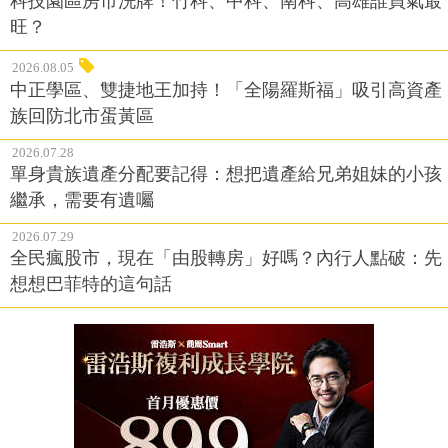
科技園區房市洗牌！竹科、中科、南科、高雄誰買氣最
旺？
2026.08.05
中正學區、雙捷地王加持！「全陽羅斯福」吸引高資產
族回防北市蛋黃區
2026.07.28
單身貴族遺產分配要記得：想把遺產給兄弟姐妹的小孩
繼承，需要有遺囑
2026.07.29
全民瘋股市，現在「由股轉房」好嗎？內行人點破：先
想想巴菲特的這句話