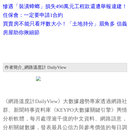
慘遇「裝潢蟑螂」損失490萬元工程款還遭舉報違建！
住保會：一定要申請1合約
買賣房不能只看坪數大小！「土地持分」眉角多 信義
房屋助你揪細節
作者簡介_網路溫度計 DailyView
《網路溫度計DailyView》大數據趨勢專家透過網路社
群、新聞時事資料庫《KEYPO大數據關鍵引擎》輿情
分析軟體，每月處理逾千億的中文資料、網路語意，
分析關鍵數據，發表最具公信力與參考價值的每日調