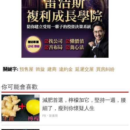
關鍵字:
預售屋
斡旋
建商
違約金
延遲交屋
買房糾紛
你可能會喜歡
PR
減肥首選，檸檬加它，堅持一週，腰
細了，瘦到你懷疑人生
PR・新素簡