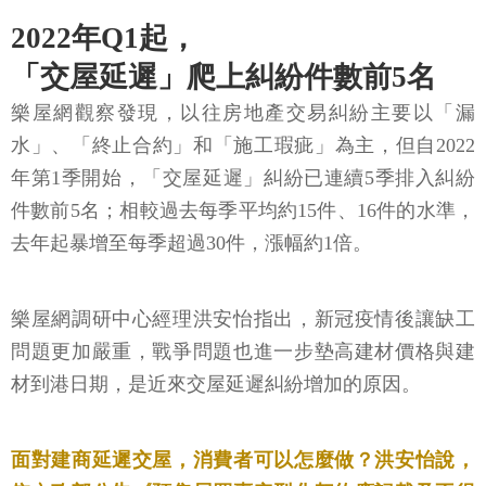
2022年Q1起，
「交屋延遲」爬上糾紛件數前5名
樂屋網觀察發現，以往房地產交易糾紛主要以「漏
水」、「終止合約」和「施工瑕疵」為主，但自2022
年第1季開始，「交屋延遲」糾紛已連續5季排入糾紛
件數前5名；相較過去每季平均約15件、16件的水準，
去年起暴增至每季超過30件，漲幅約1倍。
樂屋網調研中心經理洪安怡指出，新冠疫情後讓缺工
問題更加嚴重，戰爭問題也進一步墊高建材價格與建
材到港日期，是近來交屋延遲糾紛增加的原因。
面對建商延遲交屋，消費者可以怎麼做？洪安怡說，