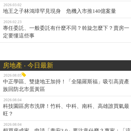
2026.03.02
地王之子林鴻璋罕見現身 危機入市推140億案量
2026.02.23
專任委託、一般委託有什麼不同？斡旋怎麼下？賣房一
定要懂這些事
房地產 ‧ 今日最新
2026.08.05
中正學區、雙捷地王加持！「全陽羅斯福」吸引高資產
族回防北市蛋黃區
2026.08.04
科技園區房市洗牌！竹科、中科、南科、高雄誰買氣最
旺？
2026.08.04
想買房成家，申請「青安3.0」要注意什麼？專家：「這