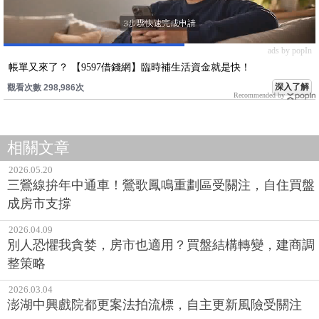
ads by popIn
帳單又來了？ 【9597借錢網】臨時補生活資金就是快！
深入了解
觀看次數 298,986次
Recommended by
相關文章
2026.05.20
三鶯線拚年中通車！鶯歌鳳鳴重劃區受關注，自住買盤
成房市支撐
2026.04.09
別人恐懼我貪婪，房市也適用？買盤結構轉變，建商調
整策略
2026.03.04
澎湖中興戲院都更案法拍流標，自主更新風險受關注