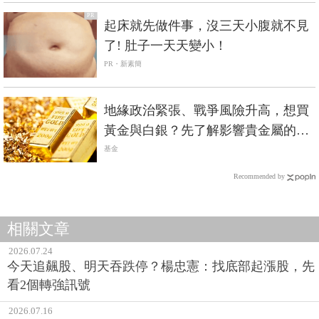
PR
起床就先做件事，沒三天小腹就不見
了! 肚子一天天變小！
PR・新素簡
地緣政治緊張、戰爭風險升高，想買
黃金與白銀？先了解影響貴金屬的價
格因素
基金
Recommended by
相關文章
2026.07.24
今天追飆股、明天吞跌停？楊忠憲：找底部起漲股，先
看2個轉強訊號
2026.07.16