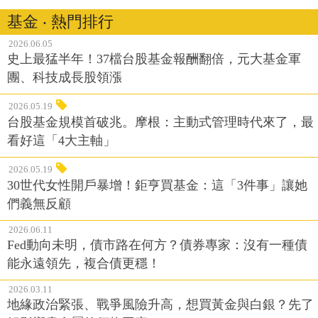
基金 ‧ 熱門排行
2026.06.05
史上最猛半年！37檔台股基金報酬翻倍，元大基金軍
團、科技成長股領漲
2026.05.19
台股基金規模首破兆。摩根：主動式管理時代來了，最
看好這「4大主軸」
2026.05.19
30世代女性開戶暴增！鉅亨買基金：這「3件事」讓她
們義無反顧
2026.06.11
Fed動向未明，債市路在何方？債券專家：沒有一種債
能永遠領先，複合債更穩！
2026.03.11
地緣政治緊張、戰爭風險升高，想買黃金與白銀？先了