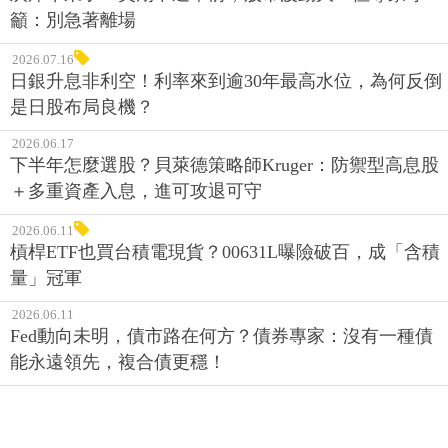
籲：別急著離場
2026.07.16
日銀升息非利空！利率來到逾30年最高水位，為何反倒
是日股布局良機？
2026.06.17
下半年怎麼選股？貝萊德策略師Kruger：防禦型高息股
＋多重資產入息，進可攻退可守
2026.06.11
槓桿ETF也買台積電現貨？00631L曝險破百，成「含積
量」冠軍
2026.06.11
Fed動向未明，債市路在何方？債券專家：沒有一種債
能永遠領先，複合債更穩！