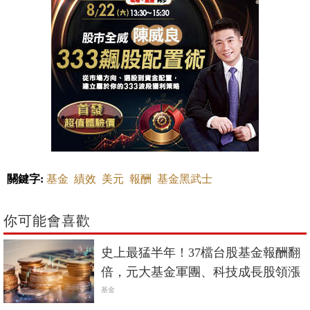
關鍵字:
基金
績效
美元
報酬
基金黑武士
你可能會喜歡
史上最猛半年！37檔台股基金報酬翻
倍，元大基金軍團、科技成長股領漲
基金