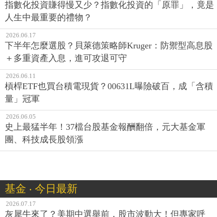
指數化投資賺得慢又少？指數化投資的「原罪」，竟是
人生中最重要的禮物？
2026.06.17
下半年怎麼選股？貝萊德策略師Kruger：防禦型高息股
＋多重資產入息，進可攻退可守
2026.06.11
槓桿ETF也買台積電現貨？00631L曝險破百，成「含積
量」冠軍
2026.06.05
史上最猛半年！37檔台股基金報酬翻倍，元大基金軍
團、科技成長股領漲
基金 ‧ 今日最新
2026.07.17
灰犀牛來了？美期中選舉前，股市波動大！但專家呼