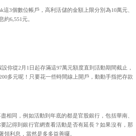
ank這3個數位帳戶，高利活儲的金額上限分別為10萬元、
6,551元。
假設你從2月1日起存滿這97萬元額度直到活動期間截止，
,200多元呢！只要花一些時間線上開戶，動動手指把存款
不盡相同，例如活動到年底的都是官股銀行，包括華南、
你要記得到銀行官網查看活動是否有延長？如果沒有，那
著領利息，當然是多多益善囉。