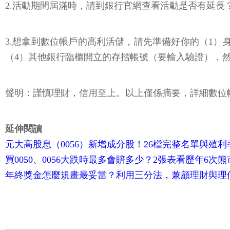
2.活動期間屆滿時，請到銀行官網查看活動是否有延
3.想拿到數位帳戶的高利活儲，請先準備好你的（1）
（4）其他銀行臨櫃開立的存摺帳號（要輸入驗證），
聲明：謹慎理財，信用至上。以上僅係摘要，詳細數位
延伸閱讀
元大高股息（0056）新增成分股！26檔完整名單與殖
買0050、0056大跌時最多會賠多少？2張表看歷年6
年終獎金怎麼規畫最妥當？利用三分法，兼顧理財與理