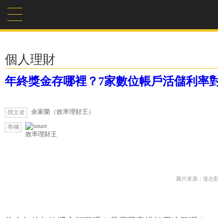
個人理財
年終獎金存哪裡？7家數位帳戶活儲利率對照
余家榮（效率理財王）
撰文者
專欄
效率理財王
圖片來源：達志