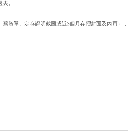
過去。
單、薪資單、定存證明截圖或近3個月存摺封面及內頁），