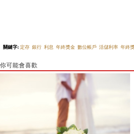
關鍵字:
定存
銀行
利息
年終獎金
數位帳戶
活儲利率
年終
你可能會喜歡