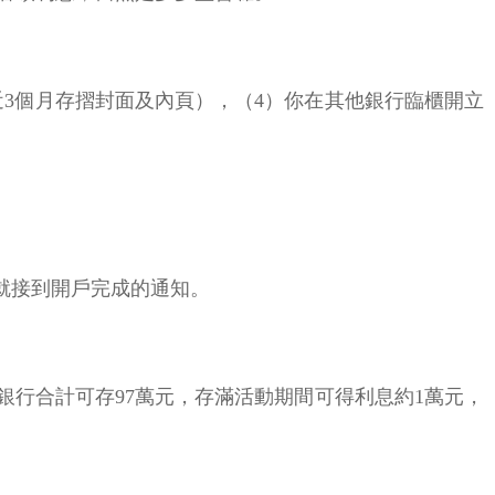
近3個月存摺封面及內頁），（4）你在其他銀行臨櫃開立
就接到開戶完成的通知。
7家銀行合計可存97萬元，存滿活動期間可得利息約1萬元，