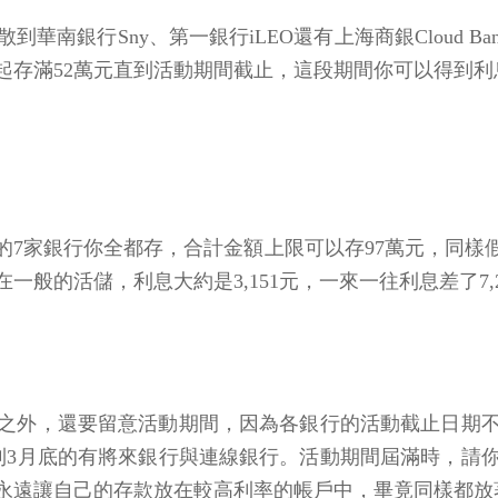
華南銀行Sny、第一銀行iLEO還有上海商銀Cloud B
日起存滿52萬元直到活動期間截止，這段期間你可以得到利息約
的7家銀行你全都存，合計金額上限可以存97萬元，同樣
在一般的活儲，利息大約是3,151元，一來一往利息差了7
之外，還要留意活動期間，因為各銀行的活動截止日期
到3月底的有將來銀行與連線銀行。活動期間屆滿時，請
永遠讓自己的存款放在較高利率的帳戶中，畢竟同樣都放