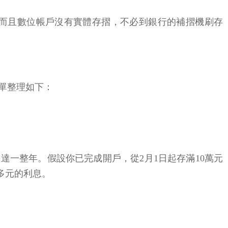
而且數位帳戶沒有實體存摺，不必到銀行的補摺機刷存
單整理如下：
長達一整年。假設你已完成開戶，從2月1日起存滿10萬元
多元的利息。