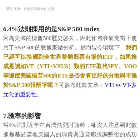
圖片來源：魯爸的財富自由之路
6.4%法則採用的是S&P 500 index
因為美國的標普500歷史悠久，因此作者在研究當下使
用了S&P 500的數據來做分析。然而現今環境下，
我們
已經可以接觸到全世界整體股票市場的ETF，如果換
成是諸如VT（VTI+VXUS）類的ETF取代SPY、VOO
等追蹤美國標普500的ETF是否會有更好的分散與不遜
於S&P 500報酬率呢？
可參考此篇文章：
VTI vs VT-多
元化的重要性
。
7.匯率的影響
當4%法則近年在台灣熱烈討論時，卻沒人注意到此數
據是基於當地美國人的消費與通貨膨脹調整後的成功