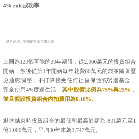
4% rule成功率
圖片來源：魯爸的財富自由之路
上圖為120個可能的30年期限，從2,000萬元的投資組合
開始，然後從第1年開始每年花費80萬元的錢並隨著歷
史通膨調整，不打算接受任何社福保險或勞退基金，
完全使用4%度過生活。
其中股債比例為75%與25%，
並且假設投資組合內扣費用為0.18%。
退休結束時投資組合的最低和最高餘額為-801萬元至1
億1,000萬元，平均30年末為3,747萬元。