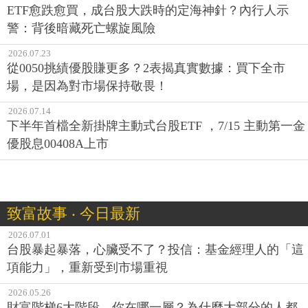
ETF愈跌愈買，成台股大跌時的定海神針？內行人示
警：背後暗藏死亡螺旋風險
2026.07.23
從0050挑績優股賺更多？2表揭真實數據：買下全市
場，是因為對市場保持敬畏！
2026.07.14
下半年首檔全新掛牌主動式台股ETF ，7/15 主動第一金
優股息00408A上市
致富故事 ‧ 今日最新
2026.07.01
台股暴起暴落，心臟受不了？投信：基金經理人的「這
項能力」，重新受到市場重視
2026.05.26
財富階梯6大階段，你在哪一層？為什麼大部分的人都