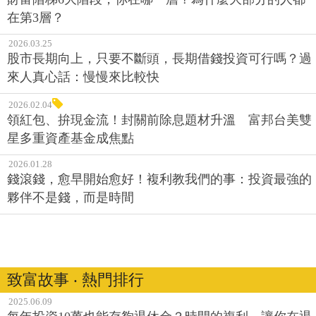
在第3層？
2026.03.25
股市長期向上，只要不斷頭，長期借錢投資可行嗎？過
來人真心話：慢慢來比較快
2026.02.04
領紅包、拚現金流！封關前除息題材升溫 富邦台美雙
星多重資產基金成焦點
2026.01.28
錢滾錢，愈早開始愈好！複利教我們的事：投資最強的
夥伴不是錢，而是時間
致富故事 ‧ 熱門排行
2025.06.09