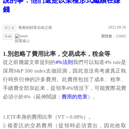
說的事：他們還是以某種形式繼續在賺
錢
2022.09.26
魯爸的財富自由之路
撰文者
瀏覽數：
55065
專欄
財富線上
1.別忽略了費用比率，交易成本，稅金等
從之前幾篇文章提到的
4%法則
我們可以知道4% rule是
採用S&P 500 index去做回測，因此並沒有考慮真正執
行時所衍伸的許多費用。此費用包括了成本、稅率、
手續費全部加起來，提領率4%情況下，可能實際花費
必須小於4%（延伸閱讀：
費用的危害
）。
1.ETF本身的費用比率（VT～0.08%）。
2.複委託的交易費用（提領時必須賣出，因此收取