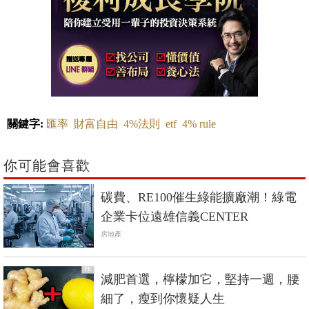
關鍵字:
匯率
財富自由
4%法則
etf
4% rule
你可能會喜歡
碳費、RE100催生綠能擴廠潮！綠電
企業卡位遠雄信義CENTER
房地產
PR
減肥首選，檸檬加它，堅持一週，腰
細了，瘦到你懷疑人生