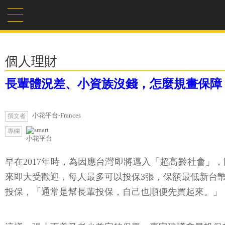
個人理財
長輩體況差、小資族沒錢，怎麼規畫保障？
小花平台-Frances
撰文者
專欄
小花平台
早在2017年時，為因應台灣即將邁入「超高齡社會
來即大受歡迎，每人最多可以投保3張，保額最低新台幣
投保，「通常是幫長輩投保，自己也順便先買起來。」