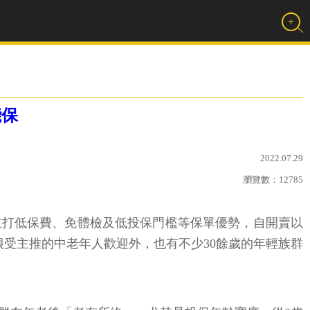
能保
2022.07.29
瀏覽數：
12785
主打低保費、免體檢及低投保門檻等保單優勢，自開賣以
很受主推的中老年人歡迎外，也有不少30餘歲的年輕族群