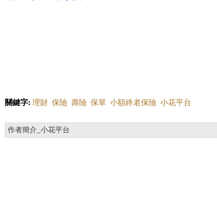
關鍵字:
理財
保險
壽險
保單
小額終老保險
小花平台
作者簡介_小花平台