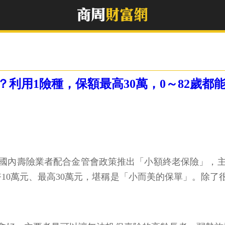
利用1險種，保額最高30萬，0～82歲都
」，國內壽險業者配合金管會政策推出「小額終老保險」，
10萬元、最高30萬元，堪稱是「小而美的保單」。除了