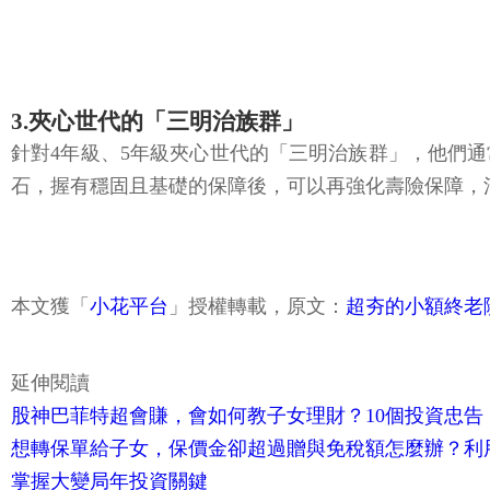
3.夾心世代的「三明治族群」
針對4年級、5年級夾心世代的「三明治族群」，他們
石，握有穩固且基礎的保障後，可以再強化壽險保障，
本文獲「
小花平台
」授權轉載，原文：
超夯的小額終老
延伸閱讀
股神巴菲特超會賺，會如何教子女理財？10個投資忠
想轉保單給子女，保價金卻超過贈與免稅額怎麼辦？利
掌握大變局年投資關鍵