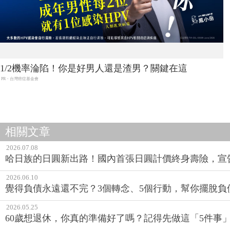
1/2機率淪陷！你是好男人還是渣男？關鍵在這
PR・台灣癌症基金會
相關文章
2026.07.08
哈日族的日圓新出路！國內首張日圓計價終身壽險，宣
2026.06.10
覺得負債永遠還不完？3個轉念、5個行動，幫你擺脫負
2026.05.25
60歲想退休，你真的準備好了嗎？記得先做這「5件事