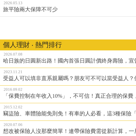
2026.05.13
旅平險兩大保障不可少
個人理財 ‧ 熱門排行
2026.07.08
哈日族的日圓新出路！國內首張日圓計價終身壽險，宣
2023.11.21
受益人可以填非直系親屬嗎？朋友可不可以當受益人？
2016.09.02
「保費控制在年收入10%」，不可信！真正合理的保費
2015.12.02
竊盜險、車體險能免則免！有車的人必看，這3種保險
2020.07.06
想改被保險人沒那麼簡單！連帶保險費需從新計算，一