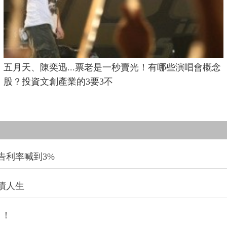
五月天、陳奕迅...票老是一秒賣光！有哪些演唱會概念
股？投資文創產業的3要3不
告利率喊到3%
債人生
」！