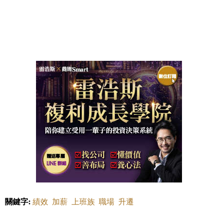
關鍵字:
績效
加薪
上班族
職場
升遷