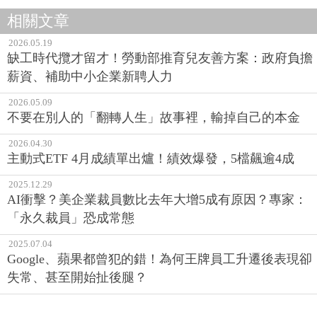
相關文章
2026.05.19
缺工時代攬才留才！勞動部推育兒友善方案：政府負擔
薪資、補助中小企業新聘人力
2026.05.09
不要在別人的「翻轉人生」故事裡，輸掉自己的本金
2026.04.30
主動式ETF 4月成績單出爐！績效爆發，5檔飆逾4成
2025.12.29
AI衝擊？美企業裁員數比去年大增5成有原因？專家：
「永久裁員」恐成常態
2025.07.04
Google、蘋果都曾犯的錯！為何王牌員工升遷後表現卻
失常、甚至開始扯後腿？