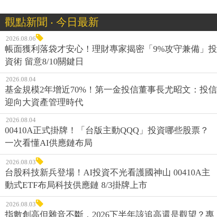
觀點新聞 ‧ 今日最新
2026.08.06
帳面獲利落袋才安心！理財專家揭密「9%攻守兼備」投
資術 留意8/10關鍵日
2026.08.04
基金規模2年增近70%！第一金投信董事長尤昭文：投信
迎向大資產管理時代
2026.08.04
00410A正式掛牌！「台版主動QQQ」投資哪些股票？
一次看懂AI供應鏈布局
2026.08.03
台股科技新兵登場！AI投資不光看護國神山 00410A主
動式ETF布局科技供應鏈 8/3掛牌上市
2026.08.03
指數創高但雜音不斷，2026下半年該追高還是觀望？專