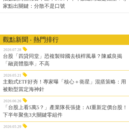
家點出關鍵：分散不是口號
觀點新聞 ‧ 熱門排行
2026.07.28
台股「四貸同堂」恐複製韓國去槓桿風暴？陳威良揭
「融資體脂率」不高
2026.05.21
主動式ETF好夯！專家曝「核心＋衛星」混搭策略：用
被動型當定海神針
2026.06.26
「台股上看5萬5？」產業隊長張捷：AI重新定價台股！
下半年聚焦3大關鍵零組件
2026.05.29