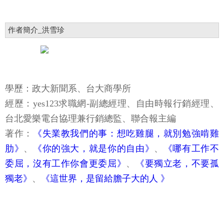
作者簡介_洪雪珍
學歷：政大新聞系、台大商學所
經歷：yes123求職網-副總經理、自由時報行銷經理、
台北愛樂電台協理兼行銷總監、聯合報主編
著作：
《失業教我們的事：想吃雞腿，就別勉強啃雞
肋》
、
《你的強大，就是你的自由》
、
《哪有工作不
委屈，沒有工作你會更委屈》
、
《要獨立老，不要孤
獨老》
、
《這世界，是留給膽子大的人 》