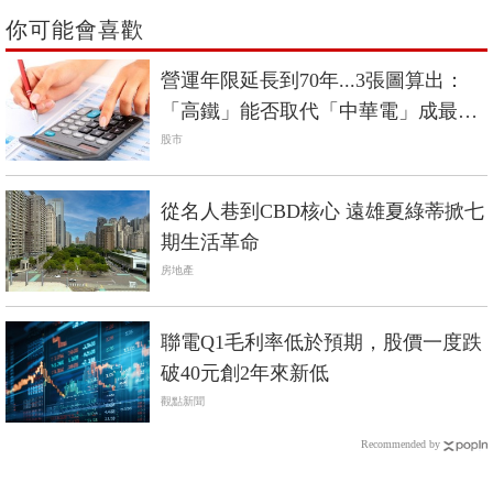
你可能會喜歡
營運年限延長到70年...3張圖算出：
「高鐵」能否取代「中華電」成最佳
定存股？
股市
從名人巷到CBD核心 遠雄夏綠蒂掀七
期生活革命
房地產
聯電Q1毛利率低於預期，股價一度跌
破40元創2年來新低
觀點新聞
Recommended by