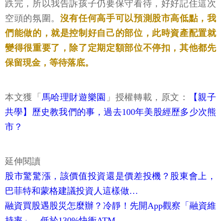
跌完，所以我告訴孩子仍要保守看待，好好記住這次
空頭的氛圍。
沒有任何高手可以預測股市高低點，我
們能做的，就是控制好自己的部位，此時資產配置就
變得很重要了，除了定期定額部位不停扣，其他都先
保留現金，等待落底。
本文獲「
馬哈理財遊樂園
」授權轉載，原文：
【親子
共學】歷史教我們的事，過去100年美股經歷多少次熊
市？
延伸閱讀
股市驚驚漲，該價值投資還是價差投機？股東會上，
巴菲特和蒙格建議投資人這樣做…
融資買股遇股災怎麼辦？冷靜！先開App觀察「融資維
持率」，低於130%快衝ATM