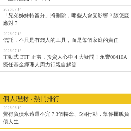
2026.07.14
「兄弟姊妹特留分」將刪除，哪些人會受影響？該怎麼
應對？
2026.07.13
信託，不只是有錢人的工具，而是每個家庭的責任
2026.07.13
主動式 ETF 正夯，投資人心中 4 大疑問！永豐00410A
擬任基金經理人周力行親自解答
個人理財 ‧ 熱門排行
2026.06.10
覺得負債永遠還不完？3個轉念、5個行動，幫你擺脫負
債人生