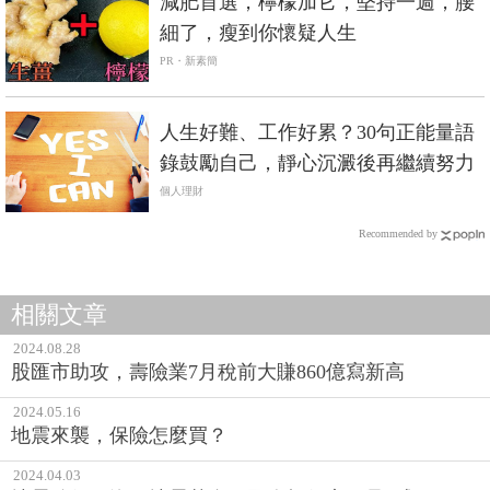
減肥首選，檸檬加它，堅持一週，腰
細了，瘦到你懷疑人生
PR・新素簡
人生好難、工作好累？30句正能量語
錄鼓勵自己，靜心沉澱後再繼續努力
個人理財
Recommended by
相關文章
2024.08.28
股匯市助攻，壽險業7月稅前大賺860億寫新高
2024.05.16
地震來襲，保險怎麼買？
2024.04.03