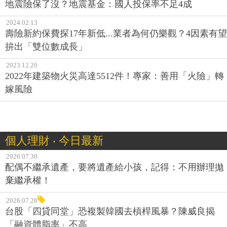
地震險保了沒？地震基金：國人投保率不足4成
2024.02.13
壽險新約保費探17年新低...業者為何仍樂觀？4因素有望
拚出「雙位數成長」
2023.12.20
2022年建築物火災高達5512件！專家：善用「火險」轉
嫁風險
個人理財 ‧ 今日最新
2026.07.30
配偶不繼承遺產，要將遺產給小孩，記得：不用辦理拋
棄繼承權！
2026.07.28
台股「四貸同堂」恐複製韓國去槓桿風暴？陳威良揭
「融資體脂率」不高