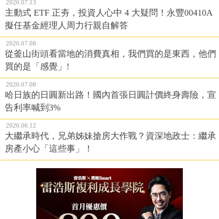
2026.07.13
主動式 ETF 正夯，投資人心中 4 大疑問！永豐00410A
擬任基金經理人周力行親自解答
2026.07.08
從釜山街頭看當地的消費真相，我們買的是東西，他們
買的是「感覺」!
2026.07.08
哈日族的日圓新出路！國內首張日圓計價終身壽險，宣
告利率喊到3%
2026.06.12
大繼承時代，兄弟姊妹搶房大作戰？資深地政士：繼承
房產小心「這些事」！