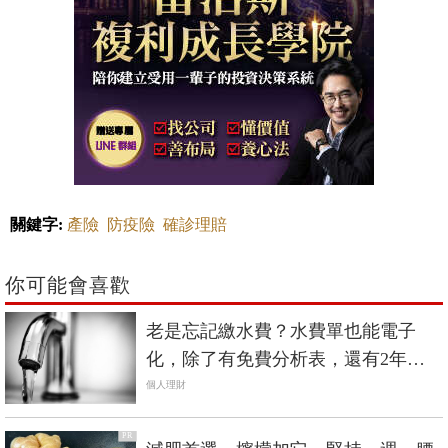
關鍵字:
產險
防疫險
確診理賠
你可能會喜歡
老是忘記繳水費？水費單也能電子
化，除了有免費分析表，還有2年水
費減免！
個人理財
PR