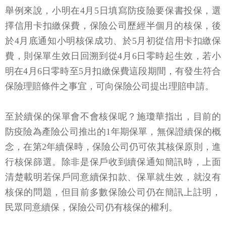
舉例來說，小明在4月5日填寫防疫險要保書投保，選
擇信用卡扣繳保費，保險公司歷經半個月的核保，後
於4月底通知小明核保成功、於5月初從信用卡扣繳保
費，則保單生效日回溯到從4月6日零時起生效，若小
明在4月6日零時至5月扣繳保費這段期間，有發生符合
保險理賠條件之事宜，可向保險公司提出理賠申請。
至於續保的保單會不會核保呢？施瓊華指出，目前的
防疫險為產險公司推出的1年期保單，無保證續保的概
念，在第2年續保時，保險公司仍可依其核保原則，進
行核保篩選。除非是保戶收到續保通知簡訊時，上面
清楚載明若保戶同意續保扣款、保單就生效，就沒有
核保的問題，但目前多數保險公司仍在簡訊上註明，
民眾同意續保，保險公司仍有核保的權利。