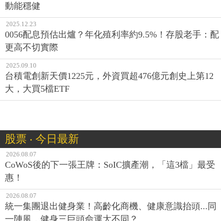
動能穩健
2025.12.23
0056配息預估出爐？年化殖利率約9.5%！存股老手：配
更高不切實際
2025.09.10
台積電創新天價1225元，外資買超476億元創史上第12
大，大買5檔ETF
股票 ‧ 今日最新
2026.08.07
CoWoS後的下一張王牌：SoIC擴產潮，「這3檔」最受
惠！
2026.08.07
統一集團退出健身業！高齡化商機、健康意識抬頭...同
一陣風，健身三巨頭命運大不同？