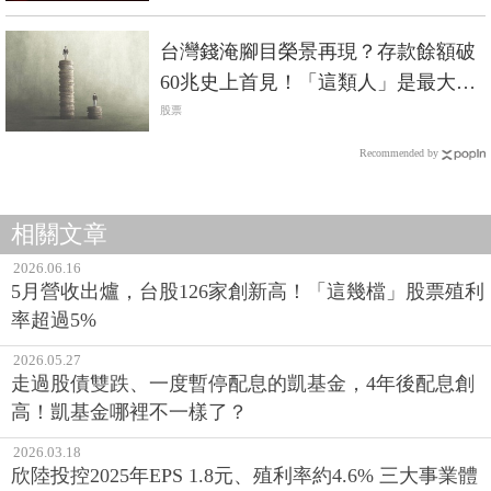
台灣錢淹腳目榮景再現？存款餘額破
60兆史上首見！「這類人」是最大贏
家
股票
Recommended by
相關文章
2026.06.16
5月營收出爐，台股126家創新高！「這幾檔」股票殖利
率超過5%
2026.05.27
走過股債雙跌、一度暫停配息的凱基金，4年後配息創
高！凱基金哪裡不一樣了？
2026.03.18
欣陸投控2025年EPS 1.8元、殖利率約4.6% 三大事業體