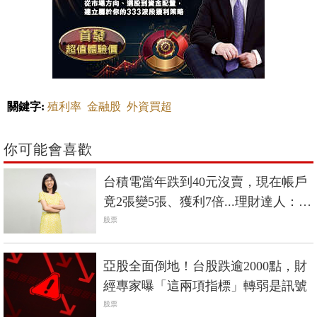
關鍵字:
殖利率
金融股
外資買超
你可能會喜歡
台積電當年跌到40元沒賣，現在帳戶
竟2張變5張、獲利7倍...理財達人：個
股賺5倍以上通常只有2種情況
股票
亞股全面倒地！台股跌逾2000點，財
經專家曝「這兩項指標」轉弱是訊號
股票