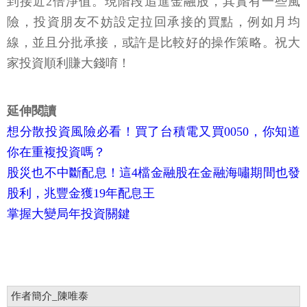
到接近2倍淨值。現階段追進金融股，其實有一些風
險，投資朋友不妨設定拉回承接的買點，例如月均
線，並且分批承接，或許是比較好的操作策略。祝大
家投資順利賺大錢唷！
延伸閱讀
想分散投資風險必看！買了台積電又買0050，你知道
你在重複投資嗎？
股災也不中斷配息！這4檔金融股在金融海嘯期間也發
股利，兆豐金獲19年配息王
掌握大變局年投資關鍵
作者簡介_陳唯泰