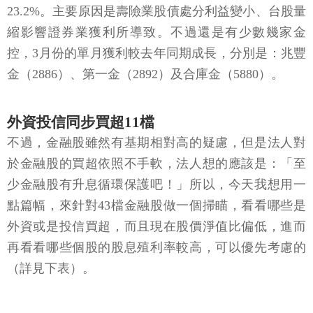
23.2%。主要原因是壽險業股債處分利益變小、台股量
縮影響證券業獲利所導致。不過還是有少數幾家金
控，3月份的單月獲利較去年同期成長，分別是：兆豐
金（2886）、第一金（2892）及合庫金（5880）。
外資投信同步買超11檔
不過，金融股雖然有基期相對高的疑慮，但是法人對
於金融股的買超依照不手軟，法人想的應該是：「至
少金融股有升息循環保護吧！」所以，今天我想用一
點篇幅，來針對43檔金融股做一個掃瞄，看看哪些是
外資或是投信買超，而且現在股價淨值比偏低，進而
再看看哪些個股的股息殖利率較高，可以優先考慮的
（詳見下表）。