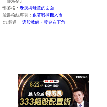
「部落格」：
部落格：
老摸與蛙董的面面
臉書粉絲專頁：
跟著我擇機入市
YT頻道 ：
選股教練・黃金右下角