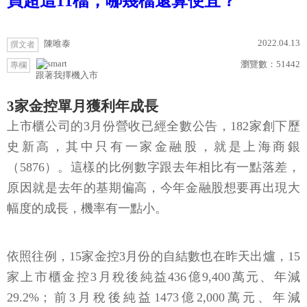
買超這11檔，哪幾檔還算便宜？
2022.04.13
陳唯泰
撰文者
瀏覽數：
51442
專欄
跟著我擇機入市
3家金控單月獲利年成長
上市櫃公司的3月份營收已經全數公告，182家創下歷
史新高，其中只有一家金融股，就是上海商銀
（5876）。這樣的比例數字跟去年相比有一點落差，
原因就是去年的基期偏高，今年金融股想要再出現大
幅度的成長，機率有一點小。
依照往例，15家金控3月份的自結數也在昨天出爐，15
家上市櫃金控3月稅後純益436億9,400萬元、年減
29.2%；前3月稅後純益1473億2,000萬元、年減