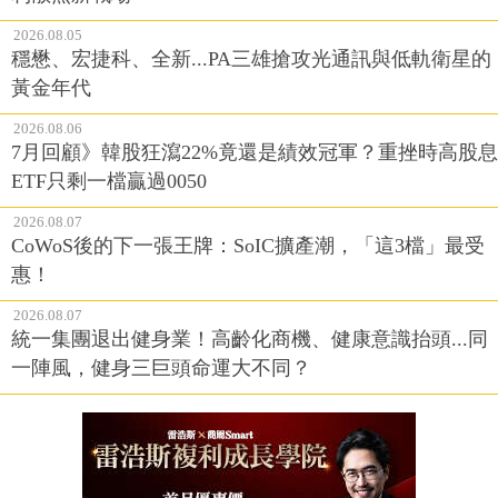
2026.08.05
穩懋、宏捷科、全新...PA三雄搶攻光通訊與低軌衛星的
黃金年代
2026.08.06
7月回顧》韓股狂瀉22%竟還是績效冠軍？重挫時高股息
ETF只剩一檔贏過0050
2026.08.07
CoWoS後的下一張王牌：SoIC擴產潮，「這3檔」最受
惠！
2026.08.07
統一集團退出健身業！高齡化商機、健康意識抬頭...同
一陣風，健身三巨頭命運大不同？