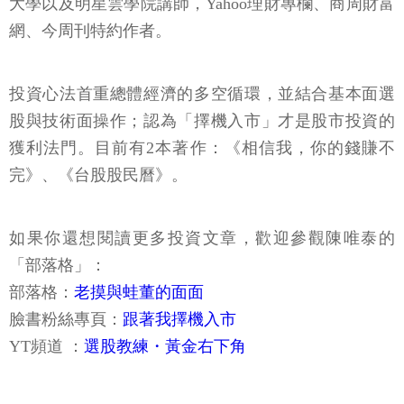
大學以及明星雲學院講師，Yahoo理財專欄、商周財富
網、今周刊特約作者。
投資心法首重總體經濟的多空循環，並結合基本面選
股與技術面操作；認為「擇機入市」才是股市投資的
獲利法門。目前有2本著作：《相信我，你的錢賺不
完》、《台股股民曆》。
如果你還想閱讀更多投資文章，歡迎參觀陳唯泰的
「部落格」：
部落格：
老摸與蛙董的面面
臉書粉絲專頁：
跟著我擇機入市
YT頻道 ：
選股教練・黃金右下角