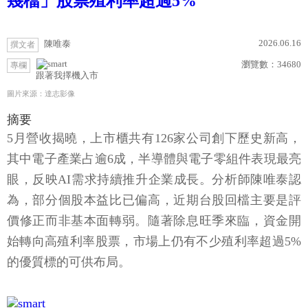
幾檔」股票殖利率超過5%
2026.06.16
陳唯泰
撰文者
瀏覽數：
34680
專欄
跟著我擇機入市
圖片來源：達志影像
摘要
5月營收揭曉，上市櫃共有126家公司創下歷史新高，
其中電子產業占逾6成，半導體與電子零組件表現最亮
眼，反映AI需求持續推升企業成長。分析師陳唯泰認
為，部分個股本益比已偏高，近期台股回檔主要是評
價修正而非基本面轉弱。隨著除息旺季來臨，資金開
始轉向高殖利率股票，市場上仍有不少殖利率超過5%
的優質標的可供布局。