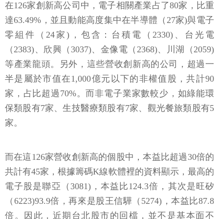
在126家創新高公司中，電子相關產業占了80家，比重
達63.49%，並且動能高度集中在半導體（27家)與電子
零組件（24家)，包含：台積電（2330)、台光電
（2383)、欣興（3037)、金像電（2368)、川湖（2059)
等產業龍頭。另外，這些營收創新高的公司，超過一
半是屬於市值在1,000億元以下的非權值股，共計90
家，占比超過70%。而非電子業家數較少，如綠能環
保類股有7家、生技醫療類股有7家、觀光餐旅類股有5
家。
而在這126家營收創新高的個股中，本益比超過30倍的
共計有45家，根據籌碼K線軟體裡的資料顯示，最高的
電子股是聯亞（3081)，本益比124.3倍，其次是旺矽
（6223)93.9倍，再來是股王信驊（5274)，本益比87.8
倍。因此，近期台北股市的回檔，並不是基本面不