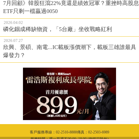
7月回顧》韓股狂瀉22%竟還是績效冠軍？重挫時高股息
ETF只剩一檔贏過0050
2026.04.02
磷化銦成稀缺物資，「5台廠」坐收戰略紅利
2026.07.27
欣興、景碩、南電...IC載板漲價潮下，載板三雄誰最具
爆發力？
客戶服務專線：02-2510-8888傳真：02-2503-6989
服務時間：週一至週五09:00~18:00 (例假日除外)