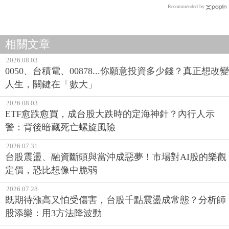
Recommended by
相關文章
2026.08.03
0050、台積電、00878...你願意投資多少錢？真正想改變
人生，關鍵在「數大」
2026.08.03
ETF愈跌愈買，成台股大跌時的定海神針？內行人示
警：背後暗藏死亡螺旋風險
2026.07.31
台股震盪、融資斷頭與當沖成惡夢！市場對AI股的樂觀
定價，恐比想像中脆弱
2026.07.28
既期待漲高又怕受傷害，台股千點震盪成常態？分析師
股添樂：用3方法降波動