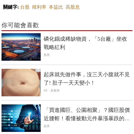
關鍵字:
台股
殖利率
本益比
高股息
你可能會喜歡
磷化銦成稀缺物資，「5台廠」坐收
戰略紅利
股票
PR
起床就先做件事，沒三天小腹就不見
了! 肚子一天天變小！
PR・新素簡
「買進國巨、公園相聚」？國巨股價
近腰斬！看懂被動元件暴漲暴跌的隱
藏脈絡
股票