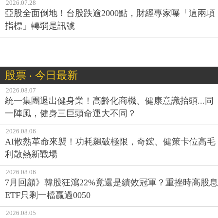
2026.07.28
亞股全面倒地！台股跌逾2000點，財經專家曝「這兩項
指標」轉弱是訊號
股票 ‧ 今日最新
2026.08.07
統一集團退出健身業！高齡化商機、健康意識抬頭...同
一陣風，健身三巨頭命運大不同？
2026.08.06
AI散熱革命來襲！功耗飆破極限，奇鋐、健策卡位高毛
利散熱新戰場
2026.08.06
7月回顧》韓股狂瀉22%竟還是績效冠軍？重挫時高股息
ETF只剩一檔贏過0050
2026.08.05