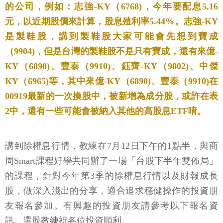
的公司，例如：志強-KY（6768)，今年要配息5.16
元，以近期股價來計算，股息殖利率5.44%。志強-KY
是製鞋股，講到製鞋股大家可能會先想到寶成
（9904)，但是台灣的製鞋股不是只有寶成，還有來億-
KY（6890)、豐泰（9910)、鈺齊-KY（9802)、中傑
KY（6965)等，其中來億-KY（6890)、豐泰（9910)在
00919最新的一次換股中，被新增為成分股，或許在表
2中，還有一些可能會被納入其他的高股息ETF唷。
講到除權息行情，教練在7月12日下午的1點半，與商
周Smart課程好學共同辦了一場「台股下半年雙佈局」
的課程，針對今年第3季的除權息行情以及財報成長
股，做深入淺出的分享，適合追求穩健操作的投資朋
友報名參加。有興趣的投資朋友請參考以下報名資
訊。選股教練祝各位投資順利。