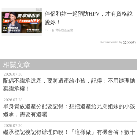
PR
伴侶和妳一起預防HPV，才有資格說
愛妳！
PR・台灣癌症基金會
Recommended by
相關文章
2026.07.30
配偶不繼承遺產，要將遺產給小孩，記得：不用辦理拋
棄繼承權！
2026.07.28
單身貴族遺產分配要記得：想把遺產給兄弟姐妹的小孩
繼承，需要有遺囑
2026.07.20
繼承登記後記得辦理節稅！「這樣做」有機會省下數十