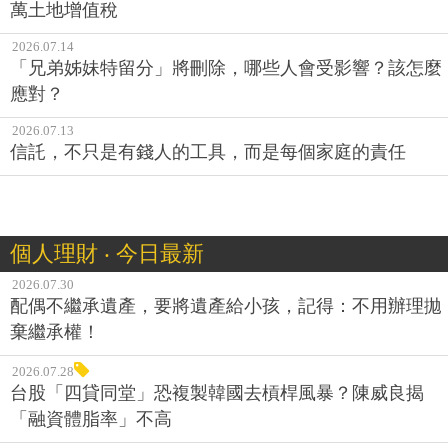
萬土地增值稅
2026.07.14
「兄弟姊妹特留分」將刪除，哪些人會受影響？該怎麼
應對？
2026.07.13
信託，不只是有錢人的工具，而是每個家庭的責任
個人理財 ‧ 今日最新
2026.07.30
配偶不繼承遺產，要將遺產給小孩，記得：不用辦理拋
棄繼承權！
2026.07.28
台股「四貸同堂」恐複製韓國去槓桿風暴？陳威良揭
「融資體脂率」不高