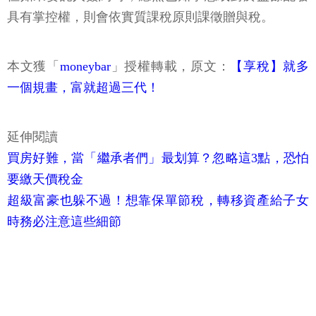
具有掌控權，則會依實質課稅原則課徵贈與稅。
本文獲「
moneybar
」授權轉載，原文：
【享稅】就多
一個規畫，富就超過三代！
延伸閱讀
買房好難，當「繼承者們」最划算？忽略這3點，恐怕
要繳天價稅金
超級富豪也躲不過！想靠保單節稅，轉移資產給子女
時務必注意這些細節