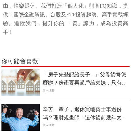
由，快樂退休。我們打造「個人化」財商FQ知識，提
供：國際金融資訊、台股及ETF投資趨勢、高手實戰經
驗。追蹤我們，提升你的 「資」識力，成為投資高
手！
你可能會喜歡
「房子先登記給長子...」父母後悔怎
麼辦？房產要再過戶給弟妹，只有2
條路
個人理財
辛苦一輩子，退休買輛賓士車過份
嗎？理財規畫師：退休後前幾年太放
縱，錢將不夠用
個人理財