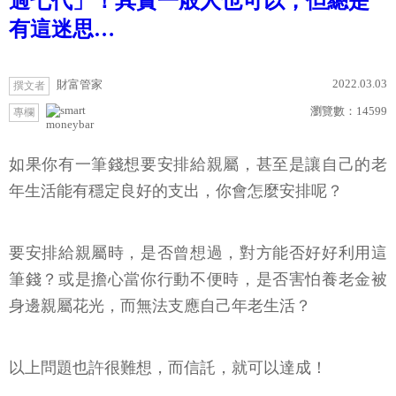
過七代」！其實一般人也可以，但總是
有這迷思…
2022.03.03
財富管家
撰文者
瀏覽數：
14599
專欄
moneybar
如果你有一筆錢想要安排給親屬，甚至是讓自己的老
年生活能有穩定良好的支出，你會怎麼安排呢？
要安排給親屬時，是否曾想過，對方能否好好利用這
筆錢？或是擔心當你行動不便時，是否害怕養老金被
身邊親屬花光，而無法支應自己年老生活？
以上問題也許很難想，而信託，就可以達成！