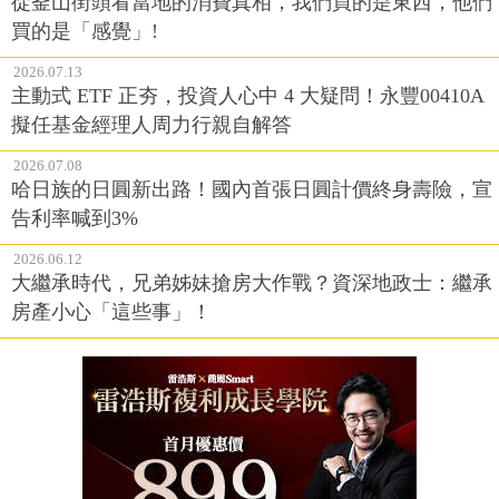
從釜山街頭看當地的消費真相，我們買的是東西，他們
買的是「感覺」!
2026.07.13
主動式 ETF 正夯，投資人心中 4 大疑問！永豐00410A
擬任基金經理人周力行親自解答
2026.07.08
哈日族的日圓新出路！國內首張日圓計價終身壽險，宣
告利率喊到3%
2026.06.12
大繼承時代，兄弟姊妹搶房大作戰？資深地政士：繼承
房產小心「這些事」！