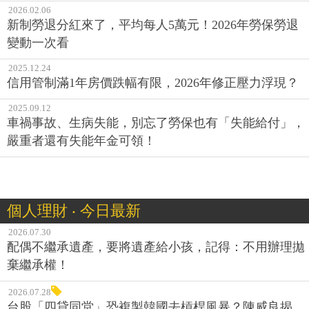
2026.02.06
新制勞退分紅來了，平均每人5萬元！2026年勞保勞退
變動一次看
2025.12.24
信用管制滿1年房價跌幅有限，2026年修正壓力浮現？
2025.09.12
車禍事故、生病失能，別忘了勞保也有「失能給付」，
嚴重者還有失能年金可領！
個人理財 ‧ 今日最新
2026.07.30
配偶不繼承遺產，要將遺產給小孩，記得：不用辦理拋
棄繼承權！
2026.07.28
台股「四貸同堂」恐複製韓國去槓桿風暴？陳威良揭