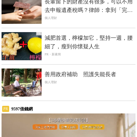
長輩留下的財產沒有很多，可以不用
去申報遺產稅嗎？律師：拿到「完稅
證明」才是關鍵
個人理財
PR
減肥首選，檸檬加它，堅持一週，腰
細了，瘦到你懷疑人生
PR・新素簡
善用政府補助 照護失能長者
個人理財
9597借錢網
PR