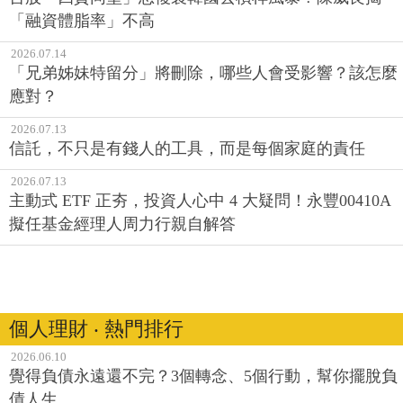
「融資體脂率」不高
2026.07.14
「兄弟姊妹特留分」將刪除，哪些人會受影響？該怎麼
應對？
2026.07.13
信託，不只是有錢人的工具，而是每個家庭的責任
2026.07.13
主動式 ETF 正夯，投資人心中 4 大疑問！永豐00410A
擬任基金經理人周力行親自解答
個人理財 ‧ 熱門排行
2026.06.10
覺得負債永遠還不完？3個轉念、5個行動，幫你擺脫負
債人生