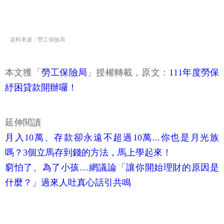
資料來源：勞工保險局
本文獲「
勞工保險局
」授權轉載，原文：
111年度勞保
紓困貸款開辦囉！
延伸閱讀
月入10萬、存款卻永遠不超過10萬...你也是月光族
嗎？3個立馬存到錢的方法，馬上學起來！
窮怕了、為了小孩…網議論「讓你開始理財的原因是
什麼？」過來人吐真心話引共鳴