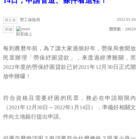
14日，申請管道、條件看這裡！
2022.01.04
勞工保險局
撰文者
瀏覽數：
28628
專欄
財富線上
每到農曆年前，為了讓大家過個好年，勞保局會開放
民眾辦理「勞保紓困貸款」，來度過經濟難關，而
2022年度的勞保紓困貸款已於2021年12月30日正式開
放申辦囉！
符合資格且需要紓困的民眾，務必在申請期限內
（2021年12月30日～2022年1月14日），準備好相關文
件向土地銀行提出申請。
但要怎麼申請呢？申請要符合什麼條件？跟著小葵一