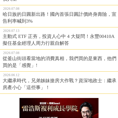
2026.07.08
哈日族的日圓新出路！國內首張日圓計價終身壽險，宣
告利率喊到3%
2026.07.13
主動式 ETF 正夯，投資人心中 4 大疑問！永豐00410A
擬任基金經理人周力行親自解答
2026.07.08
從釜山街頭看當地的消費真相，我們買的是東西，他們
買的是「感覺」!
2026.06.12
大繼承時代，兄弟姊妹搶房大作戰？資深地政士：繼承
房產小心「這些事」！