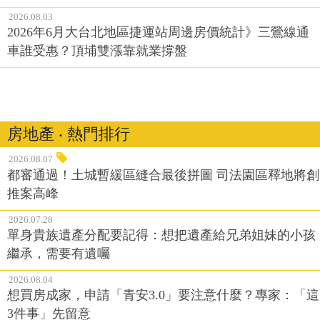
2026.08.03
2026年6月大台北地區捷運站周邊房價統計》三鶯線通
車誰受惠？頂埔雙漲靠就業撐盤
房地產 ‧ 熱門排行
2026.08.07
都審通過！土城暫緩區縫合最後拼圖 司法園區釋地將創
推案高峰
2026.07.28
單身貴族遺產分配要記得：想把遺產給兄弟姐妹的小孩
繼承，需要有遺囑
2026.08.04
想買房成家，申請「青安3.0」要注意什麼？專家：「這
3件事」先留意