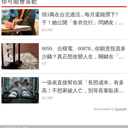
你可能會喜歡
領3萬在台北過活...每月還能攢下7
千！她公開「食衣住行」問網友：你
過得了這種生活？
個人理財
0050、台積電、00878...你願意投資多
少錢？真正想改變人生，關鍵在「數
大」
ETF
一張表直接幫你算「長照成本」有多
高！不想家破人亡，別等長輩臥床才
開始籌錢
個人理財
Recommended by