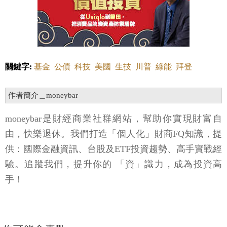
關鍵字:
基金
公債
科技
美國
生技
川普
綠能
拜登
作者簡介＿moneybar
moneybar是財經商業社群網站，幫助你實現財富自
由，快樂退休。我們打造「個人化」財商FQ知識，提
供：國際金融資訊、台股及ETF投資趨勢、高手實戰經
驗。追蹤我們，提升你的 「資」識力，成為投資高
手！