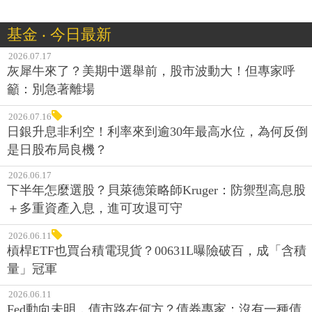
基金 ‧ 今日最新
2026.07.17
灰犀牛來了？美期中選舉前，股市波動大！但專家呼
籲：別急著離場
2026.07.16
日銀升息非利空！利率來到逾30年最高水位，為何反倒
是日股布局良機？
2026.06.17
下半年怎麼選股？貝萊德策略師Kruger：防禦型高息股
＋多重資產入息，進可攻退可守
2026.06.11
槓桿ETF也買台積電現貨？00631L曝險破百，成「含積
量」冠軍
2026.06.11
Fed動向未明，債市路在何方？債券專家：沒有一種債