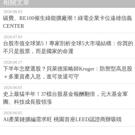
相關文章
2026.08.03
碳費、RE100催生綠能擴廠潮！綠電企業卡位遠雄信義
CENTER
2026.07.03
台股市值全球第5！專家剖析全球5大市場結構：你買的
不只是股票，而是國家的命運
2026.06.17
下半年怎麼選股？貝萊德策略師Kruger：防禦型高息股
＋多重資產入息，進可攻退可守
2026.06.05
史上最猛半年！37檔台股基金報酬翻倍，元大基金軍
團、科技成長股領漲
2026.06.05
AI產業鏈擴編需求旺 桃園首座LEED認證商辦吸睛