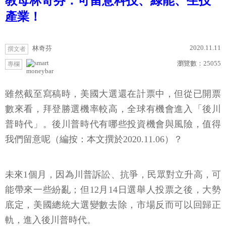
教母林奇芬：可留意科技、綠能、生技
產業！
2020.11.11
林奇芬
撰文者
瀏覽數：
25055
專欄
moneybar
雖然截至寫稿時，美國大選還在計票中，但從已開票
數來看，拜登勝選機率較高，全球有機會進入「後川
普時代」。後川普時代有哪些投資機會與風險，值得
我們留意呢（編按：本文撰於2020.11.06）？
未來1個月，因為川普訴訟、抗爭，民眾對立升高，可
能帶來一些紛亂；但12月14日選舉人投票之後，大勢
底定，美國總統大選變數去除，市場反而可以回歸正
軌，進入後川普時代。