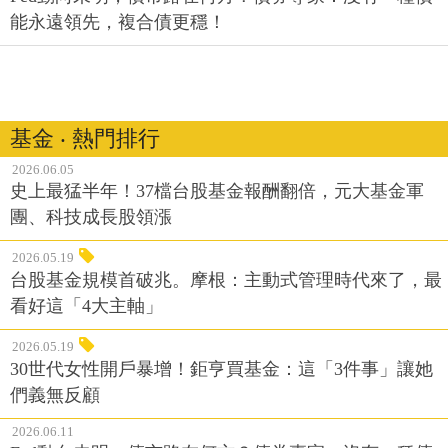
能永遠領先，複合債更穩！
基金 ‧ 熱門排行
2026.06.05
史上最猛半年！37檔台股基金報酬翻倍，元大基金軍
團、科技成長股領漲
2026.05.19
台股基金規模首破兆。摩根：主動式管理時代來了，最
看好這「4大主軸」
2026.05.19
30世代女性開戶暴增！鉅亨買基金：這「3件事」讓她
們義無反顧
2026.06.11