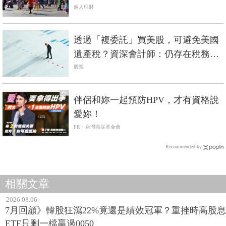
股也行
個人理財
透過「複委託」買美股，可避免美國
遺產稅？資深會計師：仍存在稅務風
險
股票
PR
伴侶和妳一起預防HPV，才有資格說
愛妳！
PR・台灣癌症基金會
Recommended by
相關文章
2026.08.06
7月回顧》韓股狂瀉22%竟還是績效冠軍？重挫時高股息
ETF只剩一檔贏過0050