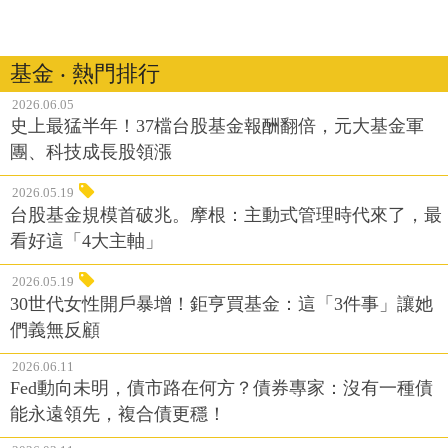
基金 ‧ 熱門排行
2026.06.05
史上最猛半年！37檔台股基金報酬翻倍，元大基金軍
團、科技成長股領漲
2026.05.19
台股基金規模首破兆。摩根：主動式管理時代來了，最
看好這「4大主軸」
2026.05.19
30世代女性開戶暴增！鉅亨買基金：這「3件事」讓她
們義無反顧
2026.06.11
Fed動向未明，債市路在何方？債券專家：沒有一種債
能永遠領先，複合債更穩！