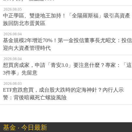
2026.08.05
中正學區、雙捷地王加持！「全陽羅斯福」吸引高資產
族回防北市蛋黃區
2026.08.04
基金規模2年增近70%！第一金投信董事長尤昭文：投信
迎向大資產管理時代
2026.08.04
想買房成家，申請「青安3.0」要注意什麼？專家：「這
3件事」先留意
2026.08.03
ETF愈跌愈買，成台股大跌時的定海神針？內行人示
警：背後暗藏死亡螺旋風險
基金 ‧ 今日最新