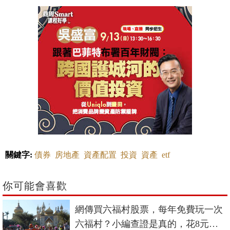
關鍵字:
債券
房地產
資產配置
投資
資產
etf
你可能會喜歡
網傳買六福村股票，每年免費玩一次
六福村？小編查證是真的，花8元買1