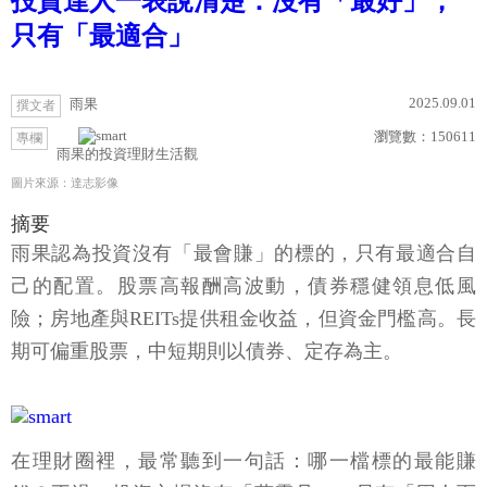
投資達人一表說清楚：沒有「最好」，
只有「最適合」
2025.09.01
雨果
撰文者
瀏覽數：
150611
專欄
雨果的投資理財生活觀
圖片來源：達志影像
摘要
雨果認為投資沒有「最會賺」的標的，只有最適合自
己的配置。股票高報酬高波動，債券穩健領息低風
險；房地產與REITs提供租金收益，但資金門檻高。長
期可偏重股票，中短期則以債券、定存為主。
在理財圈裡，最常聽到一句話：哪一檔標的最能賺