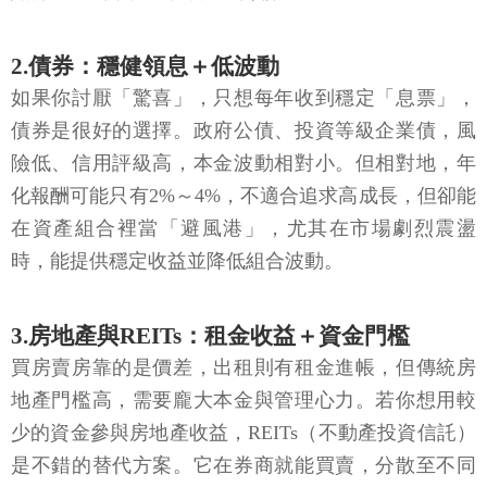
2.債券：穩健領息＋低波動
如果你討厭「驚喜」，只想每年收到穩定「息票」，
債券是很好的選擇。政府公債、投資等級企業債，風
險低、信用評級高，本金波動相對小。但相對地，年
化報酬可能只有2%～4%，不適合追求高成長，但卻能
在資產組合裡當「避風港」，尤其在市場劇烈震盪
時，能提供穩定收益並降低組合波動。
3.房地產與REITs：租金收益＋資金門檻
買房賣房靠的是價差，出租則有租金進帳，但傳統房
地產門檻高，需要龐大本金與管理心力。若你想用較
少的資金參與房地產收益，REITs（不動產投資信託）
是不錯的替代方案。它在券商就能買賣，分散至不同