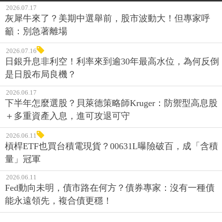
2026.07.17
灰犀牛來了？美期中選舉前，股市波動大！但專家呼
籲：別急著離場
2026.07.16
日銀升息非利空！利率來到逾30年最高水位，為何反倒
是日股布局良機？
2026.06.17
下半年怎麼選股？貝萊德策略師Kruger：防禦型高息股
＋多重資產入息，進可攻退可守
2026.06.11
槓桿ETF也買台積電現貨？00631L曝險破百，成「含積
量」冠軍
2026.06.11
Fed動向未明，債市路在何方？債券專家：沒有一種債
能永遠領先，複合債更穩！