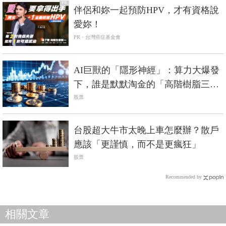
PR
伴侶和妳一起預防HPV，才有資格說
愛妳！
PR・台灣癌症基金會
AI巨獸的「隱形神經」：算力大爆發
下，誰是默默淘金的「高階樹脂三
雄」？
股票
台股超大牛市太晚上車怎麼辦？散戶
應該「更謹慎，而不是更瘋狂」
股票
Recommended by
相關文章