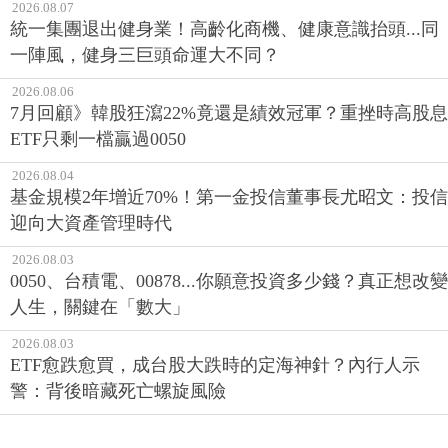
2026.08.07
統一集團退出健身業！高齡化商機、健康意識抬頭...同
一陣風，健身三巨頭命運大不同？
2026.08.06
7月回顧》韓股狂瀉22%竟還是績效冠軍？重挫時高股息
ETF只剩一檔贏過0050
2026.08.04
基金規模2年增近70%！第一金投信董事長尤昭文：投信
迎向大資產管理時代
2026.08.03
0050、台積電、00878...你願意投資多少錢？真正想改變
人生，關鍵在「數大」
2026.08.03
ETF愈跌愈買，成台股大跌時的定海神針？內行人示
警：背後暗藏死亡螺旋風險