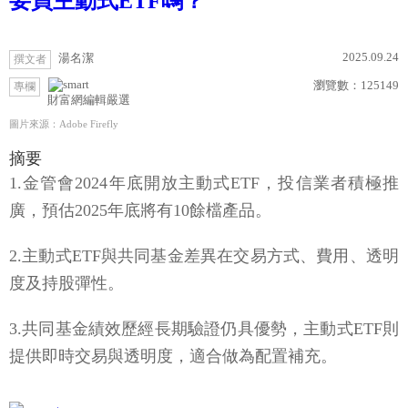
要買主動式ETF嗎？
2025.09.24
湯名潔
撰文者
瀏覽數：
125149
專欄
財富網編輯嚴選
圖片來源：Adobe Firefly
摘要
1.金管會2024年底開放主動式ETF，投信業者積極推
廣，預估2025年底將有10餘檔產品。
2.主動式ETF與共同基金差異在交易方式、費用、透明
度及持股彈性。
3.共同基金績效歷經長期驗證仍具優勢，主動式ETF則
提供即時交易與透明度，適合做為配置補充。