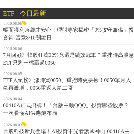
ETF ‧ 今日最新
2026.08.06
帳面獲利落袋才安心！理財專家揭密「9%攻守兼備」投
資術 留意8/10關鍵日
2026.08.06
7月回顧》韓股狂瀉22%竟還是績效冠軍？重挫時高股息
ETF只剩一檔贏過0050
2026.08.05
ETF人氣榜》漲時買0050、重挫時更要撿！0050單月人
氣再激增，0056重返人氣二哥
2026.08.04
00410A正式掛牌！「台版主動QQQ」投資哪些股票？
一次看懂AI供應鏈布局
2026.08.03
台股科技新兵登場！AI投資不光看護國神山 00410A主