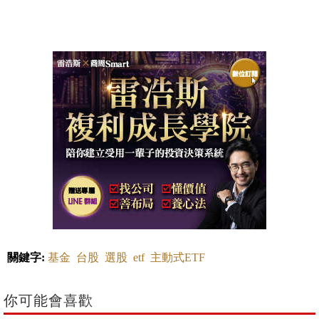
關鍵字:
基金
台股
選股
etf
主動式ETF
你可能會喜歡