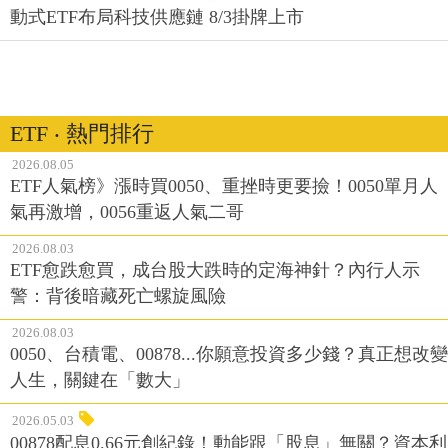
動式ETF布局科技供應鏈 8/3掛牌上市
ETF ‧ 熱門排行
2026.08.05
ETF人氣榜》漲時買0050、重挫時更要撿！0050單月人
氣再激增，0056重返人氣二哥
2026.08.03
ETF愈跌愈買，成台股大跌時的定海神針？內行人示
警：背後暗藏死亡螺旋風險
2026.08.03
0050、台積電、00878...你願意投資多少錢？真正想改變
人生，關鍵在「數大」
2026.05.03
00878配息0.66元創紀錄！動能跟「股息」無關？資本利