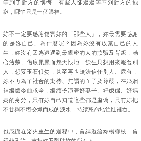
等到了對方的懊悔，有些人卻遲遲等不到對方的抱
歉，哪怕只是一個眼神。
妳不一定要感謝傷害妳的「那些人」，妳最需要感謝
的是妳自己。為什麼呢？因為妳沒有放棄自己的人
生，妳沒有因為遭遇到最親密的人的欺騙及背叛，滿
心淒楚、傷痕累累而怨天恨地，餘生只想用來報復別
人，想要玉石俱焚，甚至再也無法信任別人。還有，
妳不再為了社會的期待、無謂的面子及尊嚴，在婚姻
裡繼續委曲求全，繼續扮演著好妻子、好媳婦、好媽
媽的身分，只有妳自己知道這些都是虛偽，只有妳把
不甘與不堪交織而成的淚水，持續死命地往肚裡吞。
也感謝在浴火重生的過程中，曾經遞給妳楊柳枝，曾