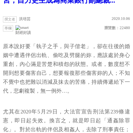
宮，自力更生成為商業銀行副總裁...
2020.10.06
洪培芸
撰文者
瀏覽數：
22480
專欄
財經好讀
原本說好要「執子之手，與子偕老」，卻在往後的婚
姻中遭遇伴侶出軌、偷吃及劈腿的妳，應該處於身心
重創，內心滿是苦楚和積怨的狀態。或者，數度想不
開到想要傷害自己，想要報復那些傷害妳的人；不知
不覺中也把難以消減及抹去的苦痛，持續傳遞給下一
代，悲劇複製，無一例外…。
尤其在2020年5月29日，大法官宣告刑法第239條違
憲，即日起失效。換言之，就是即日起「通姦除罪
化」。對於出軌的伴侶及相姦人，去除了刑事責任；