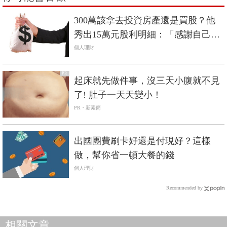
300萬該拿去投資房產還是買股？他
秀出15萬元股利明細：「感謝自己當
年的蠢動…」
個人理財
PR
起床就先做件事，沒三天小腹就不見
了! 肚子一天天變小！
PR・新素簡
出國團費刷卡好還是付現好？這樣
做，幫你省一頓大餐的錢
個人理財
Recommended by
相關文章