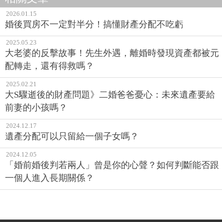
2026.01.15
婚後買房不一定對半分！搞懂財產分配不吃虧
2025.05.23
大老婆的反擊故事！先生外遇，離婚時發現資產都被元
配轉走，還有得救嗎？
2025.02.21
大S驟逝後的財產問題》二婚爸爸憂心：未來遺產要給
前妻的小孩嗎？
2024.12.17
遺產分配可以只留給一個子女嗎？
2024.12.05
「婚前婚後判若兩人」曾是你的心聲？如何判斷能否跟
一個人進入長期關係？