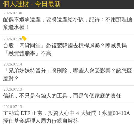
個人理財 ‧ 今日最新
2026.07.30
配偶不繼承遺產，要將遺產給小孩，記得：不用辦理拋
棄繼承權！
2026.07.28
台股「四貸同堂」恐複製韓國去槓桿風暴？陳威良揭
「融資體脂率」不高
2026.07.14
「兄弟姊妹特留分」將刪除，哪些人會受影響？該怎麼
應對？
2026.07.13
信託，不只是有錢人的工具，而是每個家庭的責任
2026.07.13
主動式 ETF 正夯，投資人心中 4 大疑問！永豐00410A
擬任基金經理人周力行親自解答