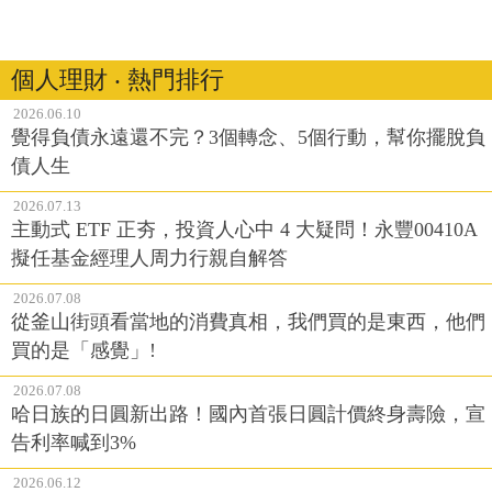
個人理財 ‧ 熱門排行
2026.06.10
覺得負債永遠還不完？3個轉念、5個行動，幫你擺脫負
債人生
2026.07.13
主動式 ETF 正夯，投資人心中 4 大疑問！永豐00410A
擬任基金經理人周力行親自解答
2026.07.08
從釜山街頭看當地的消費真相，我們買的是東西，他們
買的是「感覺」!
2026.07.08
哈日族的日圓新出路！國內首張日圓計價終身壽險，宣
告利率喊到3%
2026.06.12