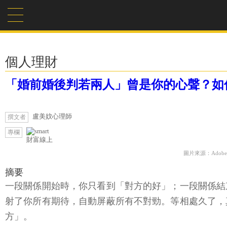
個人理財
「婚前婚後判若兩人」曾是你的心聲？如
盧美妏心理師
撰文者
專欄
財富線上
圖片來源：Adobe F
摘要
一段關係開始時，你只看到「對方的好」；一段關係結
射了你所有期待，自動屏蔽所有不對勁。等相處久了，
方」。