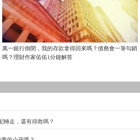
萬一銀行倒閉，我的存款拿得回來嗎？債務會一筆勾銷
嗎？理財作家佑佑1分鐘解答
配轉走，還有得救嗎？
前妻的小孩嗎？