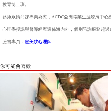
教育博士班。
蔡康永情商課專業嘉賓，ACDC亞洲職業生涯發展中心
心理學授課與督導經歷遍佈海內外，個別諮詢服務超過10
臉書專頁：
盧美妏心理師
你可能會喜歡