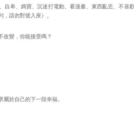
、自卑、媽寶、沉迷打電動、看漫畫、東西亂丟、不喜
列，請勿對號入座）。
不改變，你能接受嗎？
求屬於自己的下一段幸福。