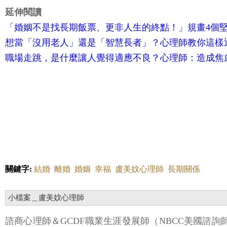
延伸閱讀
「婚姻不是找長期飯票、更非人生的終點！」規畫4個
想當「沒用老人」還是「智慧長者」？心理師教你這樣
職場走跳，是什麼讓人覺得適應不良？心理師：造成焦
關鍵字:
結婚
離婚
婚姻
幸福
盧美妏心理師
長期關係
小檔案＿盧美妏心理師
諮商心理師＆GCDF職業生涯發展師（NBCC美國諮詢