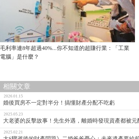
毛利率連8年超過40%...你不知道的超賺行業：「工業
電腦」是什麼？
相關文章
2026.01.15
婚後買房不一定對半分！搞懂財產分配不吃虧
2025.05.23
大老婆的反擊故事！先生外遇，離婚時發現資產都被元
2025.02.21
大S驟逝後的財產問題》二婚爸爸憂心：未來遺產要給