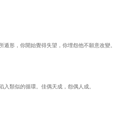
所遁形，你開始覺得失望，你埋怨他不願意改變。
陷入類似的循環。佳偶天成，怨偶人成。