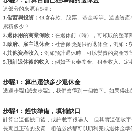
步驟2：計算目前已經準備的退休金
這部分的來源有5種：
1.儲蓄與投資：
包含存款、股票、基金等等。這些資產
累積多少？
2.退休用的商業保險：
在退休前（時），可領取的整筆
3.政府、雇主退休金：
社會保險提供的退休金，例如：
4.其他資產收入：
例如預計退休時，可以變賣的資產等
5.預計退休後的收入：
例如子女奉養金、租金收入、定
步驟3：算出還缺多少退休金
透過步驟1減去步驟2，我們會得到一個數字。如果得
步驟4：趕快準備，填補缺口
計算出這個缺口後，或許數字很嚇人，但其實這個數字
長期且正確的投資，相信必然都可以順利完成退休金準