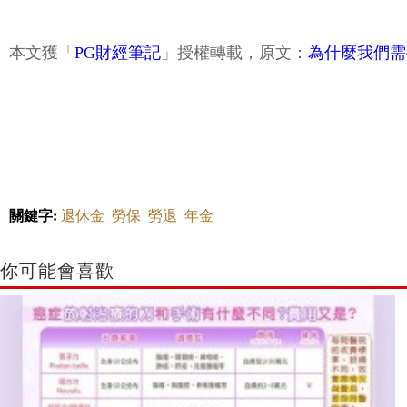
本文獲「
PG財經筆記
」授權轉載，原文：
為什麼我們需
關鍵字:
退休金
勞保
勞退
年金
你可能會喜歡