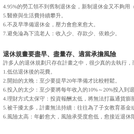
4.95%的勞工領不到舊制退休金，新制退休金又不夠
5.醫療與生活費持續攀升。
6.不及早準備退休金，壓力會愈來愈大。
7.避免淪為下流老人：收入少、存款少、依賴少。
退休規畫要盡早、盡量存、適當承擔風險
許多人的退休規劃只存在計畫之中，很少真的去執行，
1.低估退休後的花費。
2.開始的太晚：至少要提早20年準備才比較輕鬆。
6.投入的太少：至少要將每年收入的10%～20%投入到
4.理財方式太保守：投資報酬太低，將無法打贏通貨膨
5.被干擾太多，計畫無法持續：往往為了子女教育基
6.風險太高：年齡愈大，風險承受度愈低，愈接近退休