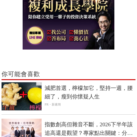
你可能會喜歡
PR
減肥首選，檸檬加它，堅持一週，腰
細了，瘦到你懷疑人生
PR・新素簡
指數創高但雜音不斷，2026下半年該
追高還是觀望？專家點出關鍵：分散