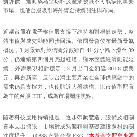
新評價，進而成為全球科技產業發展不可或缺的重要
市場，也使台股吸引海外資金持續關注與布局。
近期台股在電子權值股支撐下維持相對穩健走勢，整
體市值與成交動能同步回溫。依國發會發布最新景氣
概況，3 月景氣對策信號分數雖自 41 分小幅下滑至 39
分，仍連續第四個月亮起紅燈，顯示整體經濟動能延
續，外需表現相對穩定；3 月出口金額達 801.8 億美
元，再創新高，反映台灣主要產業在全球供應鏈中的
需求仍具支撐力，也使貼近大盤結構、以市值型配置
為主的台股 ETF，成為市場關注焦點。
隨著科技應用持續推進，逐步帶動製造、設備及相關
資本支出擴張，市場對成熟製程與基礎建設題材的關
注度提升， 00888 永豐台灣 ESG
（本基金之配息來源