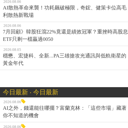
2026.08.06
AI散熱革命來襲！功耗飆破極限，奇鋐、健策卡位高毛
利散熱新戰場
2026.08.06
7月回顧》韓股狂瀉22%竟還是績效冠軍？重挫時高股息
ETF只剩一檔贏過0050
2026.08.05
穩懋、宏捷科、全新...PA三雄搶攻光通訊與低軌衛星的
黃金年代
今日最新 ‧ 今日最新
2026.08.06
AI之外，錢還能往哪擺？富蘭克林：「這些市場」藏著
你不知道的機會
2026.08.06