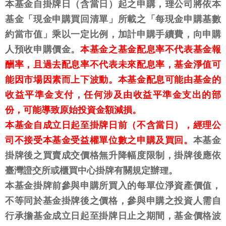
本基金自掛牌日（含當日）起之申購，理公司將依本
基金「現金申購買回清單」所載之「每現金申購基數
約當市值」乘以一定比例，加計申購手續費，向申購
人預收申購價金。
本基金之基金配息率不代表基金報
酬率，且過去配息率不代表未來配息率，基金淨值可
能因市場因素而上下波動。本基金配息可能由基金的
收益平準金支付，任何涉及由收益平準金支出的部
份，可能導致原始投資金額減損。
本基金自成立日起至掛牌日前（不含當日），經理公
司不接受本基金受益權單位數之申購及買回。
本基金
掛牌後之買賣成交價格無升降幅度限制，掛牌後應依
臺灣證交所或櫃買中心掛牌有關規定辦理。
本基金掛牌前參與申購所買入的每單位淨資產價值，
不等同於基金掛牌後之價格，參與申購之投資人需自
行承擔基金成立日起至掛牌日止之期間，基金價格波