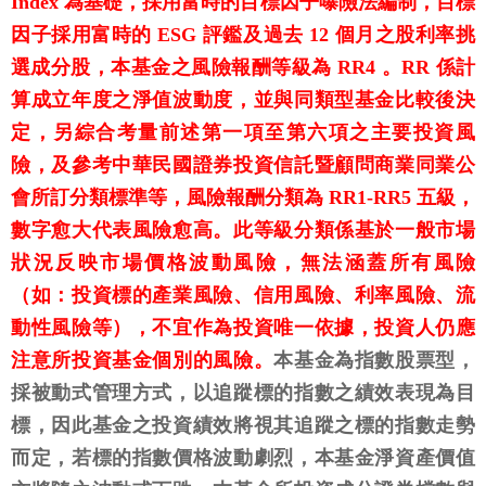
Index 為基礎，採用富時的目標因子曝險法編制，目標
因子採用富時的 ESG 評鑑及過去 12 個月之股利率挑
選成分股，本基金之風險報酬等級為 RR4 。RR 係計
算成立年度之淨值波動度，並與同類型基金比較後決
定，另綜合考量前述第一項至第六項之主要投資風
險，及參考中華民國證券投資信託暨顧問商業同業公
會所訂分類標準等，風險報酬分類為 RR1-RR5 五級，
數字愈大代表風險愈高。此等級分類係基於一般市場
狀況反映市場價格波動風險，無法涵蓋所有風險
（如：投資標的產業風險、信用風險、利率風險、流
動性風險等），不宜作為投資唯一依據，投資人仍應
注意所投資基金個別的風險。
本基金為指數股票型，
採被動式管理方式，以追蹤標的指數之績效表現為目
標，因此基金之投資績效將視其追蹤之標的指數走勢
而定，若標的指數價格波動劇烈，本基金淨資產價值