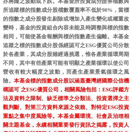
亦將隨之波動或下跌。本基金所投資成分證券檔數與
所追蹤標的指數成分股檔數覆蓋率不低於90%，當標
的指數之成分股發生剔除或增加入產生變化或權重改
變時，基金的投資組合內容未能及時調整與標的指數
相同，可能使基金報酬與標的指數產生偏離。本基金
追蹤之標的指數成分股係經認可之ESG優質公司分散
於各產業，其成分股雖經過挑選，惟各產業循環周期
不同，其中有些產業可能有明顯之產業循環以使公司
營收有較大幅度之波動，而產生產業景氣循環之風
險。
本基金標的指數成分股以涵蓋臺灣經國際公信機
構認可 之ESG優質公司，相關風險包括：ESG評鑑方
法及資料之限制、缺乏標準之分類法、投資選擇之主
觀判斷、對第三方資料來源之依賴、對特定ESG投資
重點之集中度風險等。本基金屬環境、社會及治理相
關主題基金，永續相關重要發行資訊之揭露，投資人