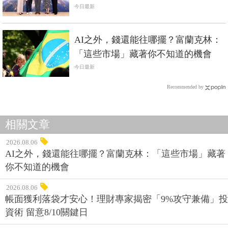
不是口號
今日最新
AI之外，錢還能往哪擺？富蘭克林：
「這些市場」藏著你不知道的機會
今日最新
Recommended by
相關文章
2026.08.06
AI之外，錢還能往哪擺？富蘭克林：「這些市場」藏著
你不知道的機會
2026.08.06
帳面獲利落袋才安心！理財專家揭密「9%攻守兼備」投
資術 留意8/10關鍵日