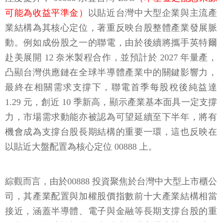
可能為收益平準金）
以貼近台灣中大型企業與主流產
業結構為其核心定位，著重反映台股整體產業發展脈
動。例如成份股之一的聯電，由於後續將攜手英特爾
赴美展開 12 奈米製程合作，並預計於 2027 年量產，
凸顯台灣供應鏈在全球半導體產業中的關鍵影響力，
最終在相關需求支撐下，聯電首季每股稅後純益達
1.29 元，創近 10 季新高，顯示產業基本面具一定支撐
力，市場需求動能亦被認為可望延續至下半年，將有
機會成為支撐台股長期結構的重要一環，這也反映在
以貼近大盤配置為核心定位 00888 上。
綜觀而言，由於00888 投資聚焦於台灣中大型上市櫃公
司，其產業配置與加權股價指數前十大產業結構相當
接近，涵蓋半導體、電子與金融等長期支撐台股的重