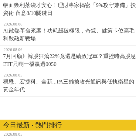
帳面獲利落袋才安心！理財專家揭密「9%攻守兼備」投
資術 留意8/10關鍵日
2026.08.06
AI散熱革命來襲！功耗飆破極限，奇鋐、健策卡位高毛
利散熱新戰場
2026.08.06
7月回顧》韓股狂瀉22%竟還是績效冠軍？重挫時高股息
ETF只剩一檔贏過0050
2026.08.05
穩懋、宏捷科、全新...PA三雄搶攻光通訊與低軌衛星的
黃金年代
今日最新 ‧ 熱門排行
2026.08.05