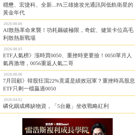
穩懋、宏捷科、全新...PA三雄搶攻光通訊與低軌衛星的
黃金年代
2026.08.06
AI散熱革命來襲！功耗飆破極限，奇鋐、健策卡位高毛
利散熱新戰場
2026.08.05
ETF人氣榜》漲時買0050、重挫時更要撿！0050單月人
氣再激增，0056重返人氣二哥
2026.08.06
7月回顧》韓股狂瀉22%竟還是績效冠軍？重挫時高股息
ETF只剩一檔贏過0050
2026.04.02
磷化銦成稀缺物資，「5台廠」坐收戰略紅利