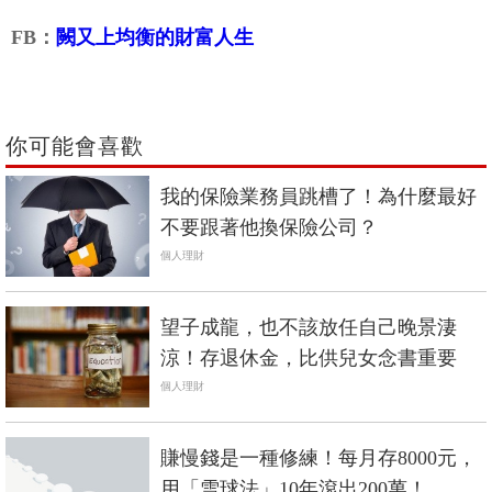
FB：
闕又上均衡的財富人生
你可能會喜歡
我的保險業務員跳槽了！為什麼最好
不要跟著他換保險公司？
個人理財
望子成龍，也不該放任自己晚景淒
涼！存退休金，比供兒女念書重要
個人理財
賺慢錢是一種修練！每月存8000元，
用「雪球法」10年滾出200萬！