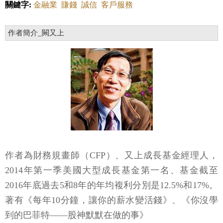
關鍵字:
金融業
賺錢
誠信
客戶服務
作者簡介_闕又上
作者為財務規畫師（CFP）、又上成長基金經理人，
2014年第一季美國大型成長基金第一名、基金截至
2016年底過去5和8年的年均複利分別是12.5%和17%。
著有《每年10分鐘，讓你的薪水變活錢》、《你沒學
到的巴菲特——股神默默在做的事》