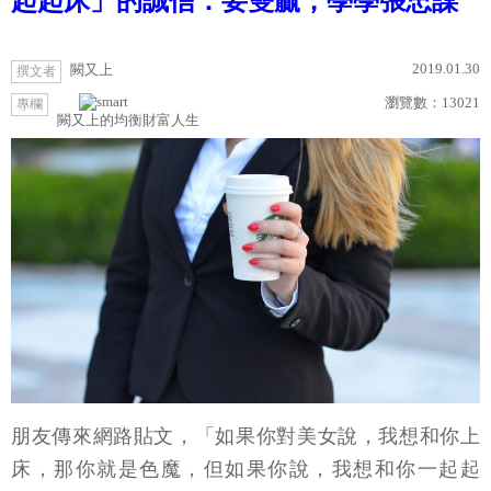
起起床」的誠信：要雙贏，學學張忠謀
2019.01.30
闕又上
撰文者
瀏覽數：
13021
專欄
闕又上的均衡財富人生
朋友傳來網路貼文，「如果你對美女說，我想和你上
床，那你就是色魔，但如果你說，我想和你一起起