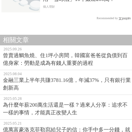
個人理財
Recommended by
相關文章
2025.09.26
曾賣過鯛魚燒、住1坪小房間，韓國富爸爸從負債到百
億身家：勞動是成為有錢人重要的過程
2025.08.04
金融三業上半年共賺3781.16億，年減37%，只有銀行業
創新高
2025.05.28
為什麼年薪200萬生活還是一樣？過來人分享：追求不
一樣的事情，才能真正改變人生
2025.05.21
億萬富豪洛克菲勒寫給兒子的信：你手中多一分錢，就