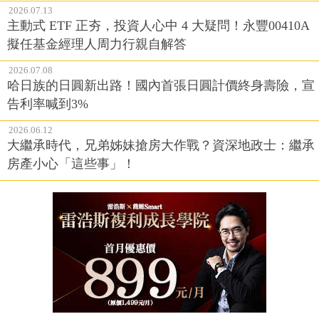
2026.07.13
主動式 ETF 正夯，投資人心中 4 大疑問！永豐00410A
擬任基金經理人周力行親自解答
2026.07.08
哈日族的日圓新出路！國內首張日圓計價終身壽險，宣
告利率喊到3%
2026.06.12
大繼承時代，兄弟姊妹搶房大作戰？資深地政士：繼承
房產小心「這些事」！