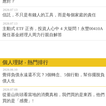
應對？
2026.07.13
信託，不只是有錢人的工具，而是每個家庭的責任
2026.07.13
主動式 ETF 正夯，投資人心中 4 大疑問！永豐00410A
擬任基金經理人周力行親自解答
個人理財 ‧ 熱門排行
2026.06.10
覺得負債永遠還不完？3個轉念、5個行動，幫你擺脫負
債人生
2026.07.08
從釜山街頭看當地的消費真相，我們買的是東西，他們
買的是「感覺」!