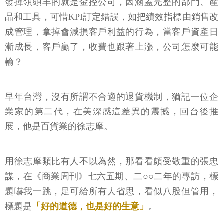
發揮領頭羊的就是金控公司，因涵蓋完整的部門、產
品和工具，可惜KPI訂定錯誤，如把績效指標由銷售改
成管理，拿掉會減損客戶利益的行為，當客戶資產日
漸成長，客戶贏了，收費也跟著上漲，公司怎麼可能
輸？
早年台灣，沒有所謂不合適的退貨機制，猶記一位企
業家的第二代，在美深感這差異的震撼，回台後推
展，他是百貨業的徐志摩。
用徐志摩類比有人不以為然，那看看頗受敬重的張忠
謀，在《商業周刊》七六五期、二○○二年的專訪，標
題嚇我一跳，足可給所有人省思，看似八股但管用，
標題是
「好的道德，也是好的生意」
。