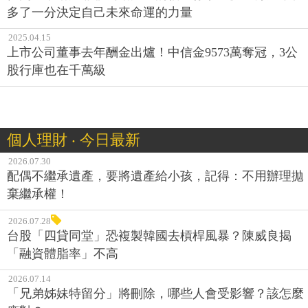
多了一分決定自己未來命運的力量
2025.04.15
上市公司董事去年酬金出爐！中信金9573萬奪冠，3公
股行庫也在千萬級
個人理財 ‧ 今日最新
2026.07.30
配偶不繼承遺產，要將遺產給小孩，記得：不用辦理拋
棄繼承權！
2026.07.28
台股「四貸同堂」恐複製韓國去槓桿風暴？陳威良揭
「融資體脂率」不高
2026.07.14
「兄弟姊妹特留分」將刪除，哪些人會受影響？該怎麼