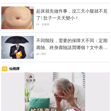
PR
起床就先做件事，沒三天小腹就不見
了! 肚子一天天變小！
PR・新素簡
不同階段，需要的保障大不同：定期
壽險、終身壽險該買哪個？文中表格
有解！
個人理財
仙桃牌
PR