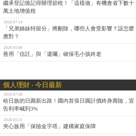
繼承登記後記得辦理節稅！「這樣做」有機會省下數十
萬土地增值稅
2026.07.14
「兄弟姊妹特留分」將刪除，哪些人會受影響？該怎麼
應對？
2026.05.08
善用「信託」與「遺囑」確保毛小孩終老
個人理財 ‧ 今日最新
2026.07.08
哈日族的日圓新出路！國內首張日圓計價終身壽險，宣
告利率喊到3%
2026.05.21
夾心族用「保險金字塔」建構家庭保障