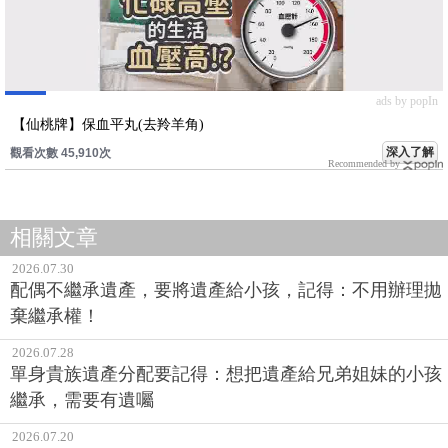
ads by popIn
【仙桃牌】保血平丸(去羚羊角)
深入了解
觀看次數 45,913次
Recommended by
相關文章
2026.07.30
配偶不繼承遺產，要將遺產給小孩，記得：不用辦理拋
棄繼承權！
2026.07.28
單身貴族遺產分配要記得：想把遺產給兄弟姐妹的小孩
繼承，需要有遺囑
2026.07.20