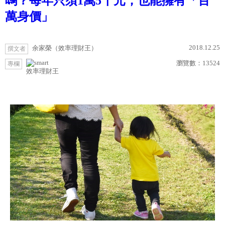
嗎？每年只須1萬5千元，也能擁有「百
萬身價」
2018.12.25
余家榮（效率理財王）
撰文者
瀏覽數：
13524
專欄
效率理財王