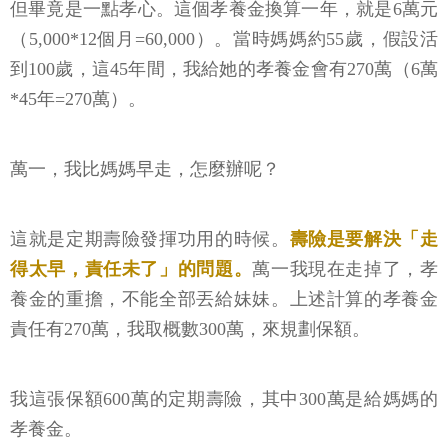
但畢竟是一點孝心。這個孝養金換算一年，就是6萬元
（5,000*12個月=60,000）。當時媽媽約55歲，假設活
到100歲，這45年間，我給她的孝養金會有270萬（6萬
*45年=270萬）。
萬一，我比媽媽早走，怎麼辦呢？
這就是定期壽險發揮功用的時候。
壽險是要解決「走
得太早，責任未了」的問題。
萬一我現在走掉了，孝
養金的重擔，不能全部丟給妹妹。上述計算的孝養金
責任有270萬，我取概數300萬，來規劃保額。
我這張保額600萬的定期壽險，其中300萬是給媽媽的
孝養金。