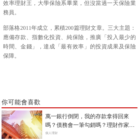
效率理財王，大學保險系畢業，但沒當過一天保險業
務員。
部落格2011年成立，累積200篇理財文章。三大主題：
應備存款、指數化投資、純保險，推廣「投入最少的
時間、金錢」，達成「最有效率」的投資成果及保險
保障。
你可能會喜歡
萬一銀行倒閉，我的存款拿得回來
嗎？債務會一筆勾銷嗎？理財作家佑
佑1分鐘解答
個人理財