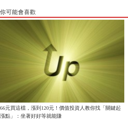
你可能會喜歡
66元買這檔，漲到120元！價值投資人教你找「關鍵起
漲點」：坐著好好等就能賺