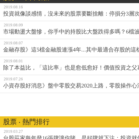
2019.08.16
投資就像談感情，沒未來的股票要斷捨離：停損分3層
2019.08.09
市場動盪大盤慘，你手中的持股比大盤跌得多嗎？6檔
2019.08.07
金融存股》這5檔金融股連漲4年...其中最適合存股的這
2019.08.01
除了本益比，「這比率」也是愈低愈好！價值投資之父
2019.07.26
小資存股好消息》盤中零股交易2020上路，零股操作心
股票 ‧ 熱門排行
2019.03.27
台股莊家每年發16張牌讓你賭，是好牌就下注：投資