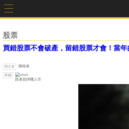
股票
買錯股票不會破產，留錯股票才會！當年的
陳唯泰
撰文者
專欄
跟著我擇機入市