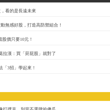
次，看的是長遠未來
波動無感好股，打造高防禦組合！
檔股價只要10元！
葛拉漢：買「菸屁股」就對了
法「3招」學起來！
就像打撲克，別當不選牌的傻瓜