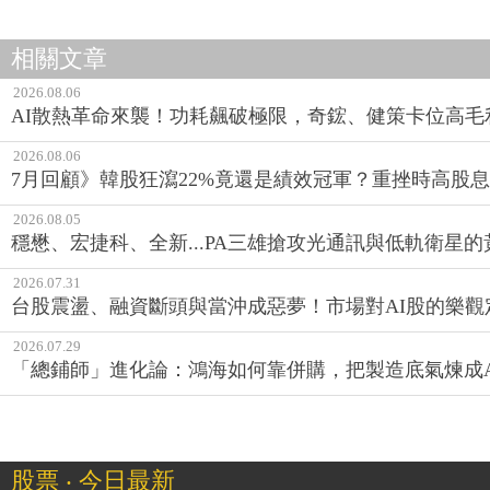
相關文章
2026.08.06
AI散熱革命來襲！功耗飆破極限，奇鋐、健策卡位高毛
2026.08.06
7月回顧》韓股狂瀉22%竟還是績效冠軍？重挫時高股息E
2026.08.05
穩懋、宏捷科、全新...PA三雄搶攻光通訊與低軌衛星
2026.07.31
台股震盪、融資斷頭與當沖成惡夢！市場對AI股的樂觀
2026.07.29
「總鋪師」進化論：鴻海如何靠併購，把製造底氣煉成A
股票 ‧ 今日最新