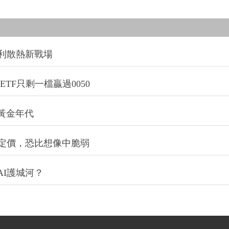
利散熱新戰場
TF只剩一檔贏過0050
的黃金年代
定價，恐比想像中脆弱
I護城河？