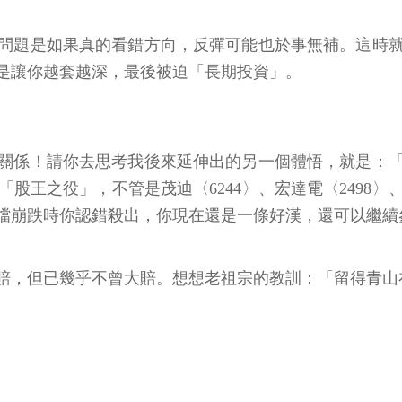
問題是如果真的看錯方向，反彈可能也於事無補。這時
是讓你越套越深，最後被迫「長期投資」。
關係！請你去思考我後來延伸出的另一個體悟，就是：
王之役」，不管是茂迪〈6244〉、宏達電〈2498〉、禾
檔崩跌時你認錯殺出，你現在還是一條好漢，還可以繼續
賠，但已幾乎不曾大賠。想想老祖宗的教訓：「留得青山