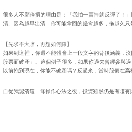
很多人不願停損的理由是：「我怕一賣掉就反彈了！」
清。因為越早出清，你可能拿回的錢會越多，拖越久只
【先求不大賠，再想如何賺】
如果到這裡，你還不能體會上一段文字的背後涵義，沒
股票而破產」。這個例子很多，如果你過去曾經參與過「股
以前抱到現在，你能不破產嗎？反過來，當時股價在高
自從我認清這一條操作心法之後，投資雖然仍是有賺有