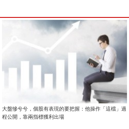
大盤慘兮兮，個股有表現的要把握：他操作「這檔」過
程公開，靠兩指標獲利出場