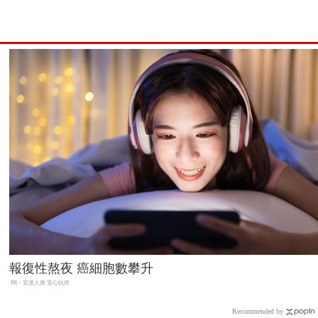
報復性熬夜 癌細胞數攀升
PR・安達人壽 安心抗癌
Recommended by