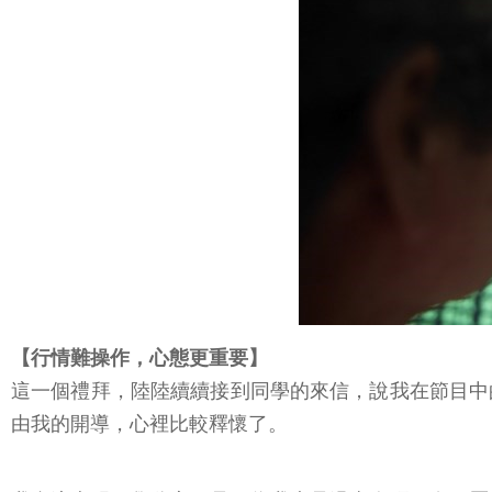
【行情難操作，心態更重要】
這一個禮拜，陸陸續續接到同學的來信，說我在節目中
由我的開導，心裡比較釋懷了。