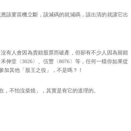
就應該要當機立斷，該減碼的就減碼，該出清的就讓它出
「沒有人會因為賣錯股票而破產，但卻有不少人因為留錯
伸堂〈3026〉、伍豐〈8076〉等，任何一檔你如果從
參加其他「股王之役」，不是嗎？！
在，不怕沒柴燒」，其實是有它的道理的。