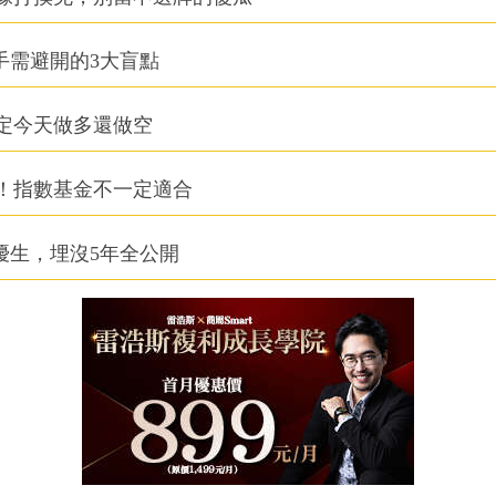
手需避開的3大盲點
定今天做多還做空
！指數基金不一定適合
優生，埋沒5年全公開