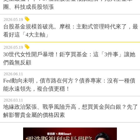
團、科技成長股領漲
2026.05.19
台股基金規模首破兆。摩根：主動式管理時代來了，最
看好這「4大主軸」
2026.05.19
30世代女性開戶暴增！鉅亨買基金：這「3件事」讓她
們義無反顧
2026.06.11
Fed動向未明，債市路在何方？債券專家：沒有一種債
能永遠領先，複合債更穩！
2026.03.11
地緣政治緊張、戰爭風險升高，想買黃金與白銀？先了
解影響貴金屬的價格因素