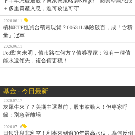
下半年怎麼選股？貝萊德策略師Kruger：防禦型高息股
＋多重資產入息，進可攻退可守
2026.06.11
槓桿ETF也買台積電現貨？00631L曝險破百，成「含積
量」冠軍
2026.06.11
Fed動向未明，債市路在何方？債券專家：沒有一種債
能永遠領先，複合債更穩！
基金 ‧ 今日最新
2026.07.17
灰犀牛來了？美期中選舉前，股市波動大！但專家呼
籲：別急著離場
2026.07.16
日銀升息非利空！利率來到逾30年最高水位，為何反倒