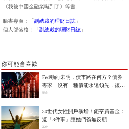
《我被中國金融業嚇到了》等書。
臉書專頁：「
副總裁的理財日誌
」
個人部落格：「
副總裁的理財日誌
」
你可能會喜歡
Fed動向未明，債市路在何方？債券
專家：沒有一種債能永遠領先，複合
債更穩！
基金
30世代女性開戶暴增！鉅亨買基金：
這「3件事」讓她們義無反顧
基金