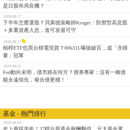
是日股布局良機？
2026.06.17
下半年怎麼選股？貝萊德策略師Kruger：防禦型高息股
＋多重資產入息，進可攻退可守
2026.06.11
槓桿ETF也買台積電現貨？00631L曝險破百，成「含積
量」冠軍
2026.06.11
Fed動向未明，債市路在何方？債券專家：沒有一種債
能永遠領先，複合債更穩！
基金 ‧ 熱門排行
2026.06.05
史上最猛半年！37檔台股基金報酬翻倍，元大基金軍