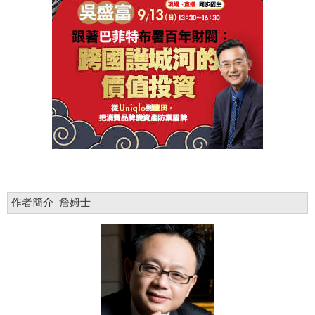
作者簡介_詹姆士