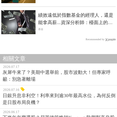
績效遠低於指數基金的經理人，還是
能拿高薪...資深分析師：檯面上的，
大多是騙子
基金
Recommended by
相關文章
2026.07.17
灰犀牛來了？美期中選舉前，股市波動大！但專家呼
籲：別急著離場
2026.07.16
日銀升息非利空！利率來到逾30年最高水位，為何反倒
是日股布局良機？
2026.06.17