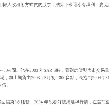
用懶人收租術方式買的股票，結算下來還小有獲利，麥克風
0%間。他在2003 年SAR S時，看到房價與房市交易量
上期貨由2003年5月初4,000多點，長抱到2004年319
 倍。
面臨第3次腰斬。2004 年他看好總統選舉行情，在選前重