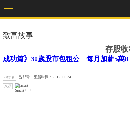
致富故事
存股收
成功篇》30歲股市包租公 每月加薪5萬8
呂郁青 更新時間：2012-11-24
撰文者
來源
Smart月刊