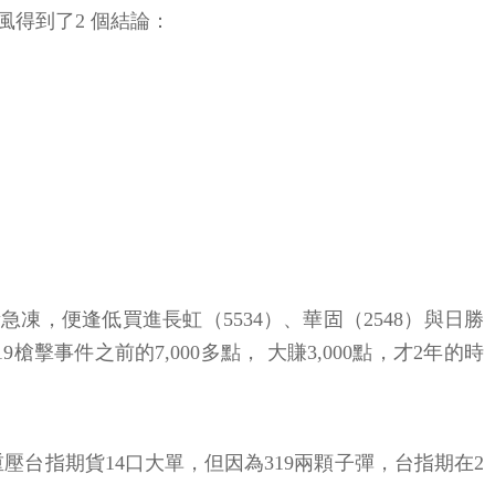
得到了2 個結論：
急凍，便逢低買進長虹（5534）、華固（2548）與日勝
槍擊事件之前的7,000多點， 大賺3,000點，才2年的時
壓台指期貨14口大單，但因為319兩顆子彈，台指期在2