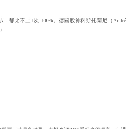
比不上1次-100%。德國股神科斯托蘭尼（André
」