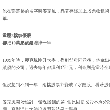
他在部落格的名字叫麥克風，靠著存錢加上股票收租術，
華。
重壓2檔績優股
卻把10萬壓歲錢賠掉一半
1999年時，麥克風剛升大學，得到父母同意後，他拿出
績優的公司，過去每年都獲利3至4元，利奇則是當時
但沒想到不到一年，兩檔股票都變成了水餃股。看著股價
麥克風開始檢討，發現賠錢的第1個原因是投資不夠分散
期，直到近年大陸投資開花結果才翻身。