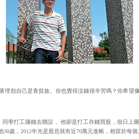
著埋怨自己是青貧族。你也覺得沒錢很辛苦嗎？你希望像
學，同學打工賺錢去聯誼， 他卻是打工存錢買股，假日上
歲，2012年光是股息就有近70萬元進帳，相當於每個月加