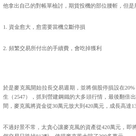
他拿出自己的對帳單檢討，期貨投機的部位腰斬，但是
1. 資金愈大，愈需要當機立斷停損
2. 頻繁交易所付出的手續費，會吃掉獲利
於是麥克風開始拉長交易週期，並將個股停損設在20%～3
生（2547），抓到營建鋼鐵的大多頭行情，最後翻倍出場，加
間，麥克風將資金從30萬元放大到420萬元，成長高達13
不過好景不常，太貪心讓麥克風的資產從420萬元，即將