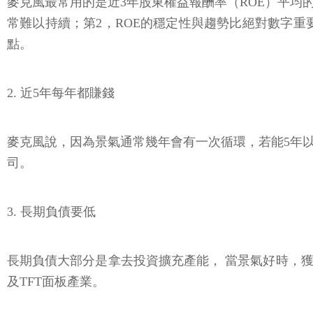
麥克風最常用的是近3年股東權益報酬率（ROE）平均
常難以持續；第2，ROE的穩定性與趨勢比絕對數字重
點。
2. 近5年每年都賺錢
麥克風說，因為景氣通常幾年會有一次循環，若能5年
司。
3. 長期負債要低
長期負債大部分是拿去投資擴充產能， 當景氣好時，
及TFT面板產業。