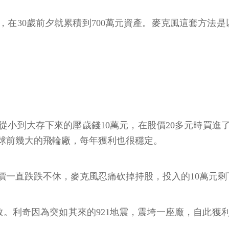
在30歲前夕就累積到700萬元資產。麥克風這套方法
從小到大存下來的壓歲錢10萬元，在股價20多元時買進了佳
全球前幾大的飛輪廠，每年獲利也很穩定。
一直跌跌不休，麥克風忍痛砍掉持股，投入的10萬元剩下
。利奇因為突如其來的921地震，震垮一座廠，自此獲利