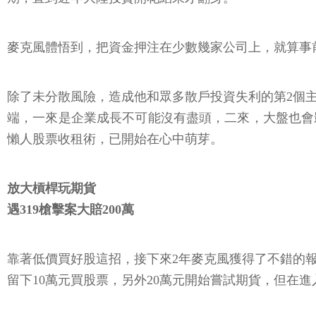
麥克風體悟到，把資金押注在少數幾家公司上，就算事
除了未分散風險，造成他和眾多散戶投資失利的第2個
端，一來是企業成長不可能沒有盡頭，二來，大盤也會
懶人股票收租術，已開始在心中萌芽。
放大槓桿玩期貨
遇319槍擊案大賠200萬
靠著低價買好股這招，接下來2年麥克風獲得了不錯的
留下10萬元買股票，另外20萬元開始嘗試期貨，但在