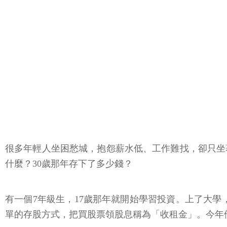
很多年輕人坐困愁城，抱怨薪水低、工作難找，卻只坐
什麼？30歲那年存下了多少錢？
有一個7年級生，17歲那年就開始學習投資。上了大
單的存股方式，把買股票領股息稱為「收租金」。今年他30