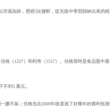
是以市場為師，歷經3次腰斬，從失敗中學習歸納出來的精
格（1227）和利奇（1517）。佳格當時是食品股中最
不到5 萬元。
一蹶不振；佳格也在2000年後度過了好幾年的獲利低潮