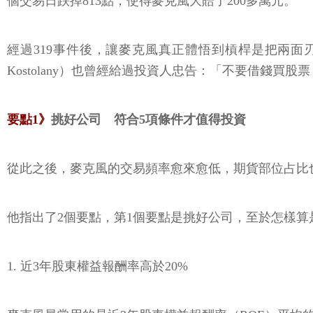
個交易日跌掉813點，使得麥克風大賠了200多萬元。
經過319事件後，讓麥克風真正體悟到槓桿是把兩面刃
Kostolany）也曾經給過投資人忠告：「不要借錢
要點1》
挑好公司 符合5項條件才值得投資
從此之後，麥克風的交易頻率愈來愈低，期貨部位占比
他指出了2個要點，第1個要點是挑好公司，至於怎樣
1. 近3年股東權益報酬率高於20%