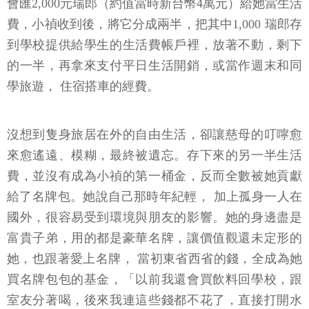
會匯2,000元瑞郎（約值當時新台幣4萬元）給她當生活
費，小禎收到後，將它分成兩半，把其中1,000 瑞郎存
到學校提供給學生的生活費帳戶裡，放著不動，剩下
的一半，再拿來支付平日生活開銷，或當作週末和同
學旅遊， 住宿搭車的經費。
沒想到隻身旅居在外的自由生活，卻讓慈母的叮嚀愈
來愈遙遠、模糊，最終被遺忘。存下來的另一半生活
費，並沒有成為小禎的第一桶金，反而全數被她貢獻
給了名牌包。她說自己那時年紀輕， 加上孤身一人在
國外，很容易受到環境與朋友的影響。她的身邊盡是
富貴子弟，用的都是豪華名牌，讓價值觀還未定形的
她，也跟著愛上名牌， 當初東省西省的錢，全成為她
買名牌包包的基金，「以前我還會買飲料回學校，跟
室友分著喝，後來我連這些錢都不花了，直接打開水