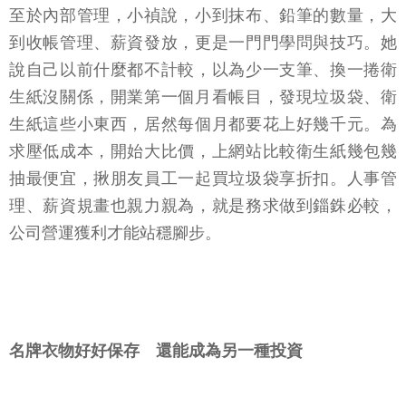
至於內部管理，小禎說，小到抹布、鉛筆的數量，大
到收帳管理、薪資發放，更是一門門學問與技巧。她
說自己以前什麼都不計較，以為少一支筆、換一捲衛
生紙沒關係，開業第一個月看帳目，發現垃圾袋、衛
生紙這些小東西，居然每個月都要花上好幾千元。為
求壓低成本，開始大比價，上網站比較衛生紙幾包幾
抽最便宜，揪朋友員工一起買垃圾袋享折扣。人事管
理、薪資規畫也親力親為，就是務求做到錙銖必較，
公司營運獲利才能站穩腳步。
名牌衣物好好保存 還能成為另一種投資