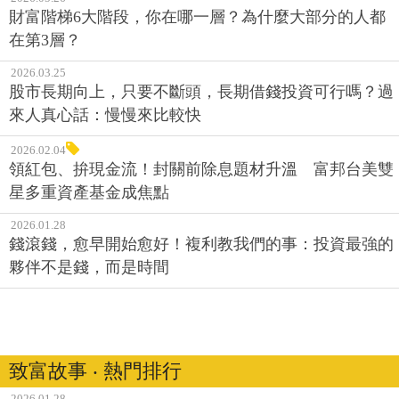
財富階梯6大階段，你在哪一層？為什麼大部分的人都
在第3層？
2026.03.25
股市長期向上，只要不斷頭，長期借錢投資可行嗎？過
來人真心話：慢慢來比較快
2026.02.04
領紅包、拚現金流！封關前除息題材升溫 富邦台美雙
星多重資產基金成焦點
2026.01.28
錢滾錢，愈早開始愈好！複利教我們的事：投資最強的
夥伴不是錢，而是時間
致富故事 ‧ 熱門排行
2026.01.28