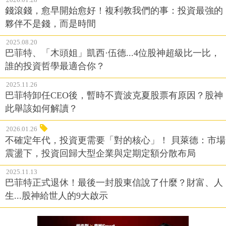
錢滾錢，愈早開始愈好！複利教我們的事：投資最強的
夥伴不是錢，而是時間
2025.08.20
巴菲特、「木頭姐」凱西·伍德...4位股神超級比一比，
誰的投資哲學最適合你？
2025.11.26
巴菲特卸任CEO後，暫時不賣波克夏股票有原因？股神
此舉該如何解讀？
2026.01.26
不確定年代，投資更需要「對的核心」！ 貝萊德：市場
震盪下，投資回歸大型企業與定期定額分散布局
2025.11.13
巴菲特正式退休！最後一封股東信說了什麼？財富、人
生...股神給世人的9大啟示