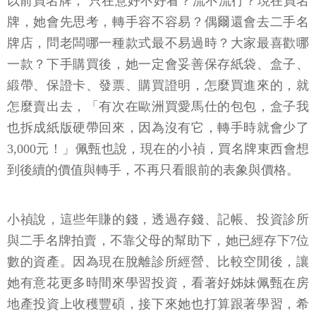
以前買名牌， 只在意好不好看？流不流行？現在買名
牌，她會先思考，轉手容不容易？偶爾還會去二手名
牌店，問老闆哪一種款式最不易過時？大家最喜歡哪
一款？下手購買後，她一定會妥善保存紙袋、盒子、
緞帶、保證卡、發票、購買證明，怎麼買進來的，就
怎麼賣出去，「有次在歐洲買愛馬仕的包包，盒子我
也拆成紙版硬帶回來，因為沒有它，轉手時就會少了
3,000元！」佩甄也說，現在的小禎，買名牌東西會想
到後續的價值與轉手，不再只看眼前的表象與價格。
小禎說，這些年賺的錢，透過存錢、記帳、投資診所
與二手名牌拍賣，不靠父母的幫助下，她已經存下7位
數的資產。因為現在脫離診所經營、比較空閒後，讓
她有意花更多時間來學習投資，看著好姊妹佩甄在房
地產投資上收穫豐碩，接下來她也打算跟著學習，希