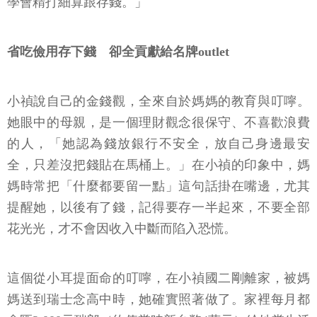
學會精打細算跟存錢。」
省吃儉用存下錢 卻全貢獻給名牌outlet
小禎說自己的金錢觀，全來自於媽媽的教育與叮嚀。
她眼中的母親，是一個理財觀念很保守、不喜歡浪費
的人，「她認為錢放銀行不安全，放自己身邊最安
全，只差沒把錢貼在馬桶上。」在小禎的印象中，媽
媽時常把「什麼都要留一點」這句話掛在嘴邊，尤其
提醒她，以後有了錢，記得要存一半起來，不要全部
花光光，才不會因收入中斷而陷入恐慌。
這個從小耳提面命的叮嚀，在小禎國二剛離家，被媽
媽送到瑞士念高中時，她確實照著做了。家裡每月都