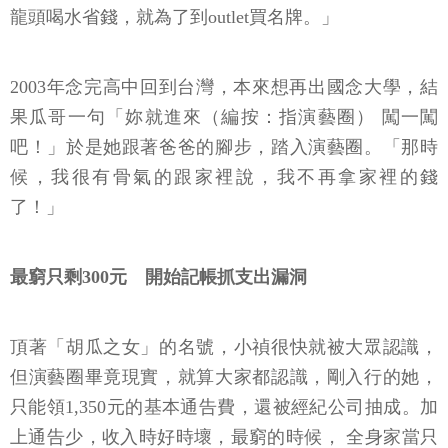
龍頭喝水省錢，就為了到outlet買名牌。」
2003年念完高中回到台灣，本來想再出國念大學，結
果瓜哥一句「妳就進來（編按：指演藝圈） 闖一闖
吧！」於是她跟著爸爸的腳步，踏入演藝圈。「那時
候，我很有骨氣的跟家裡說，我不再拿家裡的錢
了！」
最窮只剩300元 開始記帳抓支出漏洞
頂著「胡瓜之女」的名號，小禎很快就被大眾認識，
但演藝圈畢竟現實，就算大家都認識，剛入行的她，
只能領1,350元的基本通告費，還被經紀公司抽成。加
上通告少，收入時好時壞，最窮的時候， 全身家當只