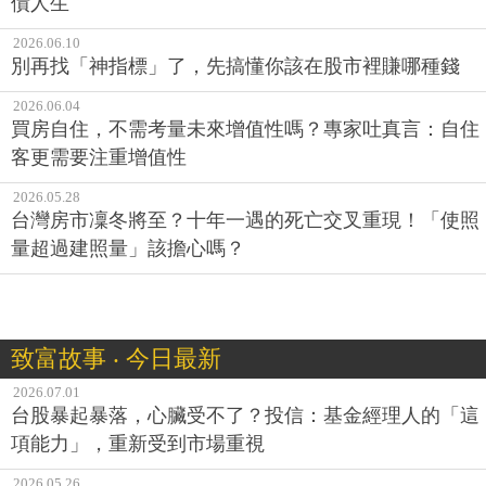
債人生
2026.06.10
別再找「神指標」了，先搞懂你該在股市裡賺哪種錢
2026.06.04
買房自住，不需考量未來增值性嗎？專家吐真言：自住
客更需要注重增值性
2026.05.28
台灣房市凜冬將至？十年一遇的死亡交叉重現！「使照
量超過建照量」該擔心嗎？
致富故事 ‧ 今日最新
2026.07.01
台股暴起暴落，心臟受不了？投信：基金經理人的「這
項能力」，重新受到市場重視
2026.05.26