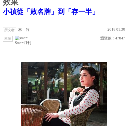
效果
小禎從「敗名牌」到「存一半」
2018.01.30
林 竹
撰文者
瀏覽數：
47847
來源
Smart月刊