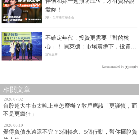
伴侶和妳一起預防HPV，才有資格說
愛妳！
PR・台灣癌症基金會
不確定年代，投資更需要「對的核
心」！ 貝萊德：市場震盪下，投資回
歸大型企業與定期定額分散布局
致富故事
Recommended by
相關文章
2026.07.02
台股超大牛市太晚上車怎麼辦？散戶應該「更謹慎，而
不是更瘋狂」
2026.06.10
覺得負債永遠還不完？3個轉念、5個行動，幫你擺脫負