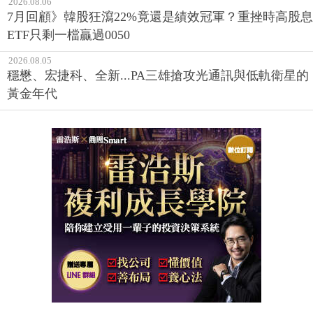
2026.08.06
7月回顧》韓股狂瀉22%竟還是績效冠軍？重挫時高股息
ETF只剩一檔贏過0050
2026.08.05
穩懋、宏捷科、全新...PA三雄搶攻光通訊與低軌衛星的
黃金年代