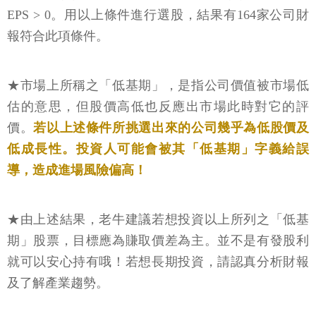
EPS > 0。用以上條件進行選股，結果有164家公司財
報符合此項條件。
★市場上所稱之「低基期」，是指公司價值被市場低
估的意思，但股價高低也反應出市場此時對它的評
價。
若以上述條件所挑選出來的公司幾乎為低股價及
低成長性。投資人可能會被其「低基期」字義給誤
導，造成進場風險偏高！
★由上述結果，老牛建議若想投資以上所列之「低基
期」股票，目標應為賺取價差為主。並不是有發股利
就可以安心持有哦！若想長期投資，請認真分析財報
及了解產業趨勢。