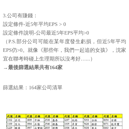
3.公司有賺錢：
設定條件-近5年平均EPS > 0
設定條件說明-公司最近5年EPS平均>0
（P.S.部分公司可能在某年度發生虧損，但近5年平均
EPS仍>0。就像《那些年，我們一起追的女孩》，沈家
宜在聯考時碰上生理期所以沒考好…...）
→最後篩選結果共有164家
篩選結果：164家公司清單