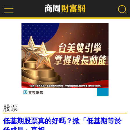
股票
低基期股票真的好嗎？掀「低基期等於