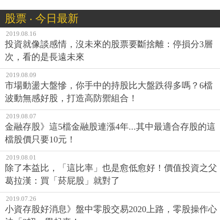
股票 ‧ 今日最新
2019.08.16
投資就像談感情，沒未來的股票要斷捨離：停損分3層
次，看的是長遠未來
2019.08.09
市場動盪大盤慘，你手中的持股比大盤跌得多嗎？6檔
波動無感好股，打造高防禦組合！
2019.08.07
金融存股》這5檔金融股連漲4年...其中最適合存股的這
檔股價只要10元！
2019.08.01
除了本益比，「這比率」也是愈低愈好！價值投資之父
葛拉漢：買「菸屁股」就對了
2019.07.26
小資存股好消息》盤中零股交易2020上路，零股操作心