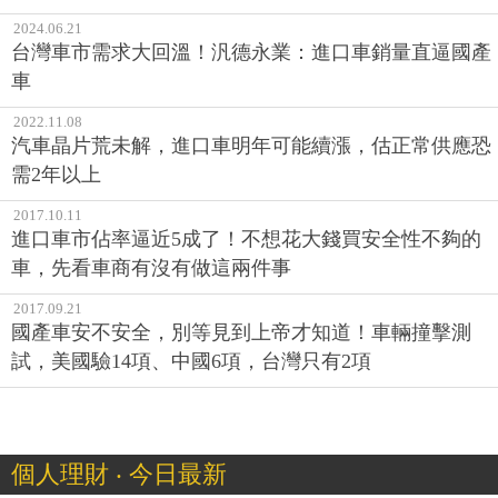
2024.06.21
台灣車市需求大回溫！汎德永業：進口車銷量直逼國產
車
2022.11.08
汽車晶片荒未解，進口車明年可能續漲，估正常供應恐
需2年以上
2017.10.11
進口車市佔率逼近5成了！不想花大錢買安全性不夠的
車，先看車商有沒有做這兩件事
2017.09.21
國產車安不安全，別等見到上帝才知道！車輛撞擊測
試，美國驗14項、中國6項，台灣只有2項
個人理財 ‧ 今日最新