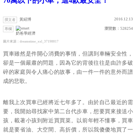
70萬以下的小車，這4款最安全！
2016.12.13
黃紹博
撰文者
瀏覽數：
528254
專欄
奶爸學經濟
圖片來源：dreamstime_xxl_37198817
買車雖然是件開心消費的事情，但講到車輛安全性，
卻是一個嚴肅的問題，因為它的背後往往是由許多破
碎的家庭與令人痛心的故事，由一件一件的意外而譜
成的悲歌。
離我上次買車已經將近七年多了。由於自己最近的需
要，我開始尋找家中第二台代步車，想要買來接送小
孩，載著小孩到附近買買菜。以前年輕不懂事，買車
就是要省油、大空間、高折價，所以我傻傻地買了一