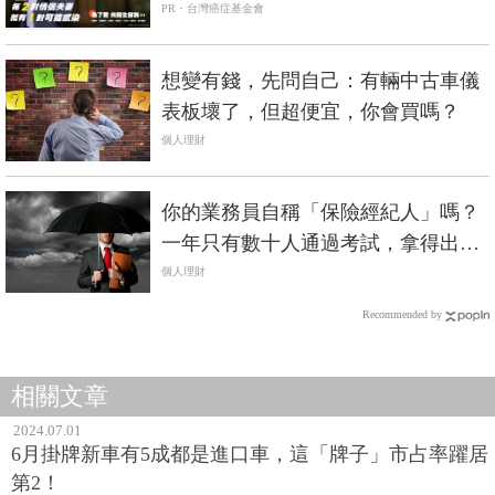
PR・台灣癌症基金會
想變有錢，先問自己：有輛中古車儀
表板壞了，但超便宜，你會買嗎？
個人理財
你的業務員自稱「保險經紀人」嗎？
一年只有數十人通過考試，拿得出國
家證照才是真的
個人理財
Recommended by
相關文章
2024.07.01
6月掛牌新車有5成都是進口車，這「牌子」市占率躍居
第2！