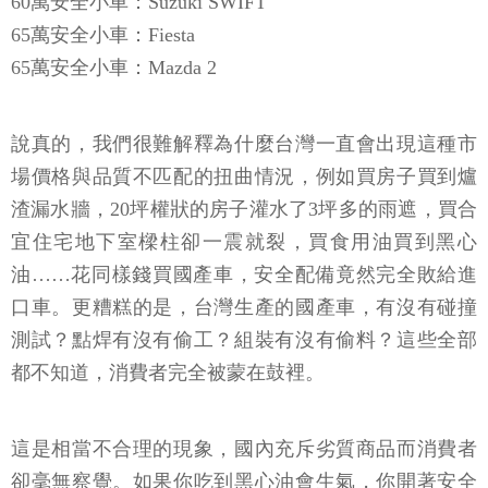
60萬安全小車：Suzuki SWIFT
65萬安全小車：Fiesta
65萬安全小車：Mazda 2
說真的，我們很難解釋為什麼台灣一直會出現這種市
場價格與品質不匹配的扭曲情況，例如買房子買到爐
渣漏水牆，20坪權狀的房子灌水了3坪多的雨遮，買合
宜住宅地下室樑柱卻一震就裂，買食用油買到黑心
油……花同樣錢買國產車，安全配備竟然完全敗給進
口車。更糟糕的是，台灣生產的國產車，有沒有碰撞
測試？點焊有沒有偷工？組裝有沒有偷料？這些全部
都不知道，消費者完全被蒙在鼓裡。
這是相當不合理的現象，國內充斥劣質商品而消費者
卻毫無察覺。如果你吃到黑心油會生氣，你開著安全