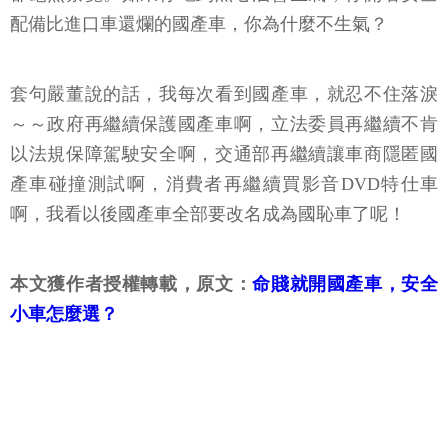
配備比進口車還爛的國產車，你為什麼不生氣？
套句嚴董說的話，我每次看到國產車，就忍不住落淚
～～政府再繼續保護國產車啊，立法委員再繼續不肯
以法規保障駕駛安全啊，交通部再繼續讓車商隱匿國
產車碰撞測試啊，消費者再繼續買影音DVD特仕車
啊，我看以後國產車全部要改名成為國恥車了呢！
本文獲作者授權轉載，原文：
命賤就開國產車，安全
小車怎麼選？