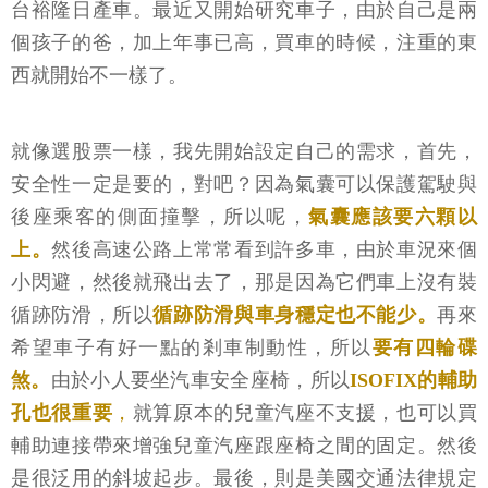
台裕隆日產車。最近又開始研究車子，由於自己是兩
個孩子的爸，加上年事已高，買車的時候，注重的東
西就開始不一樣了。
就像選股票一樣，我先開始設定自己的需求，首先，
安全性一定是要的，對吧？因為氣囊可以保護駕駛與
後座乘客的側面撞擊，所以呢，
氣囊應該要六顆以
上。
然後高速公路上常常看到許多車，由於車況來個
小閃避，然後就飛出去了，那是因為它們車上沒有裝
循跡防滑，所以
循跡防滑與車身穩定也不能少。
再來
希望車子有好一點的剎車制動性，所以
要有四輪碟
煞。
由於小人要坐汽車安全座椅，所以
ISOFIX的輔助
孔也很重要
，
就算原本的兒童汽座不支援，也可以買
輔助連接帶來增強兒童汽座跟座椅之間的固定。然後
是很泛用的斜坡起步。最後，則是美國交通法律規定