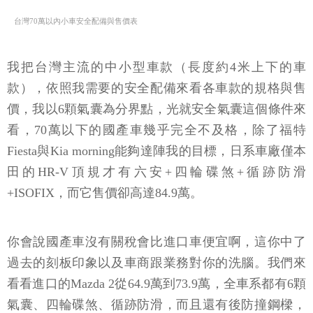
台灣70萬以內小車安全配備與售價表
我把台灣主流的中小型車款（長度約4米上下的車
款），依照我需要的安全配備來看各車款的規格與售
價，我以6顆氣囊為分界點，光就安全氣囊這個條件來
看，70萬以下的國產車幾乎完全不及格，除了福特
Fiesta與Kia morning能夠達陣我的目標，日系車廠僅本
田的HR-V頂規才有六安+四輪碟煞+循跡防滑
+ISOFIX，而它售價卻高達84.9萬。
你會說國產車沒有關稅會比進口車便宜啊，這你中了
過去的刻板印象以及車商跟業務對你的洗腦。我們來
看看進口的Mazda 2從64.9萬到73.9萬，全車系都有6顆
氣囊、四輪碟煞、循跡防滑，而且還有後防撞鋼樑，