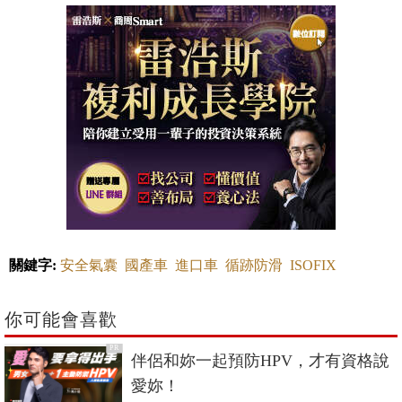
關鍵字:
安全氣囊
國產車
進口車
循跡防滑
ISOFIX
你可能會喜歡
PR
伴侶和妳一起預防HPV，才有資格說
愛妳！