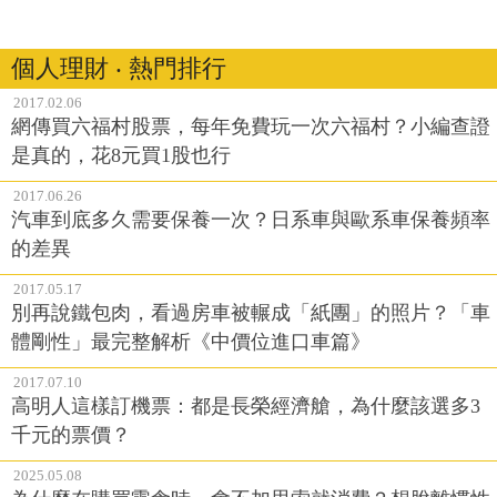
個人理財 ‧ 熱門排行
2017.02.06
網傳買六福村股票，每年免費玩一次六福村？小編查證
是真的，花8元買1股也行
2017.06.26
汽車到底多久需要保養一次？日系車與歐系車保養頻率
的差異
2017.05.17
別再說鐵包肉，看過房車被輾成「紙團」的照片？「車
體剛性」最完整解析《中價位進口車篇》
2017.07.10
高明人這樣訂機票：都是長榮經濟艙，為什麼該選多3
千元的票價？
2025.05.08