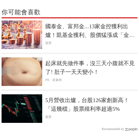
你可能會喜歡
國泰金、富邦金...13家金控獲利出
爐！凱基金獲利、股價猛漲成「金控
飆股」？
股票
PR
起床就先做件事，沒三天小腹就不見
了! 肚子一天天變小！
PR・新素簡
5月營收出爐，台股126家創新高！
「這幾檔」股票殖利率超過5%
股票
Recommended by