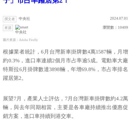
子」市占率躍居第2！
2024.07.01
中央社
撰文者
瀏覽數：
10409
來源
中央社
圖片來源：Adobe Firefly
根據業者統計，6月台灣新車掛牌數4萬1587輛，月增
約0.3%，進口車連續2個月市占率逾5成。電動車大廠
特斯拉6月掛牌數達3898輛，年增69.8%，市占率排名
躍居第2。
展望7月，產業人士評估，7月台灣新車掛牌數約4.2萬
輛，與去年同期相當，主要是各車廠持續推出優惠促
銷方案，進口車持續到港交車。