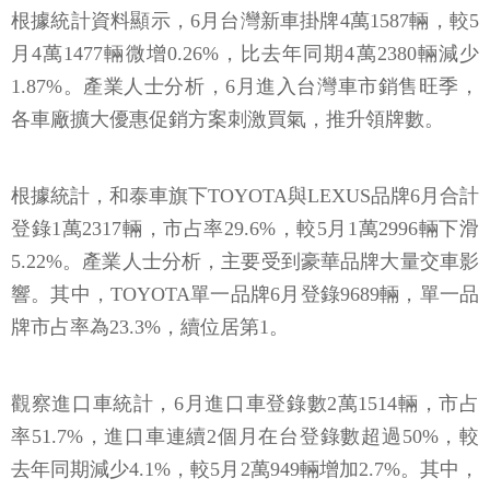
根據統計資料顯示，6月台灣新車掛牌4萬1587輛，較5
月4萬1477輛微增0.26%，比去年同期4萬2380輛減少
1.87%。產業人士分析，6月進入台灣車市銷售旺季，
各車廠擴大優惠促銷方案刺激買氣，推升領牌數。
根據統計，和泰車旗下TOYOTA與LEXUS品牌6月合計
登錄1萬2317輛，市占率29.6%，較5月1萬2996輛下滑
5.22%。產業人士分析，主要受到豪華品牌大量交車影
響。其中，TOYOTA單一品牌6月登錄9689輛，單一品
牌市占率為23.3%，續位居第1。
觀察進口車統計，6月進口車登錄數2萬1514輛，市占
率51.7%，進口車連續2個月在台登錄數超過50%，較
去年同期減少4.1%，較5月2萬949輛增加2.7%。其中，