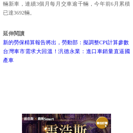
輛新車，連續3個月每月交車逾千輛，今年前6月累積
已達3692輛。
延伸閱讀
新的勞保精算報告將出，勞動部：擬調整CPI計算參數
台灣車市需求大回溫！汎德永業：進口車銷量直逼國
產車