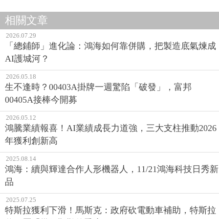
相關文章
2026.07.29
「總鋪師」進化論：鴻海如何靠併購，把製造底氣煉成
AI護城河？
2026.05.18
生不逢時？00403A掛牌一週驚陷「破發」，富邦
00405A接棒今開募
2026.05.12
鴻騰業績報喜！AI業績成長力道強，三大支柱推動2026
年獲利創新高
2025.08.14
鴻海：續與輝達合作人形機器人，11/21鴻海科技日秀新
品
2025.07.25
特斯拉獲利下滑！馬斯克：政府砍電動車補助，特斯拉