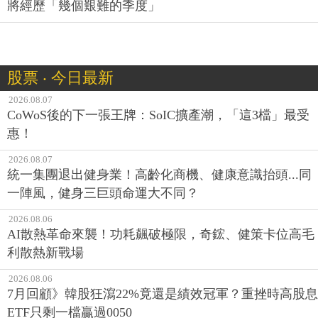
將經歷「幾個艱難的季度」
股票 ‧ 今日最新
2026.08.07
CoWoS後的下一張王牌：SoIC擴產潮，「這3檔」最受
惠！
2026.08.07
統一集團退出健身業！高齡化商機、健康意識抬頭...同
一陣風，健身三巨頭命運大不同？
2026.08.06
AI散熱革命來襲！功耗飆破極限，奇鋐、健策卡位高毛
利散熱新戰場
2026.08.06
7月回顧》韓股狂瀉22%竟還是績效冠軍？重挫時高股息
ETF只剩一檔贏過0050