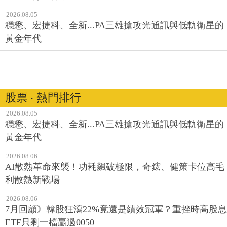
2026.08.05
穩懋、宏捷科、全新...PA三雄搶攻光通訊與低軌衛星的
黃金年代
股票 ‧ 熱門排行
2026.08.05
穩懋、宏捷科、全新...PA三雄搶攻光通訊與低軌衛星的
黃金年代
2026.08.06
AI散熱革命來襲！功耗飆破極限，奇鋐、健策卡位高毛
利散熱新戰場
2026.08.06
7月回顧》韓股狂瀉22%竟還是績效冠軍？重挫時高股息
ETF只剩一檔贏過0050