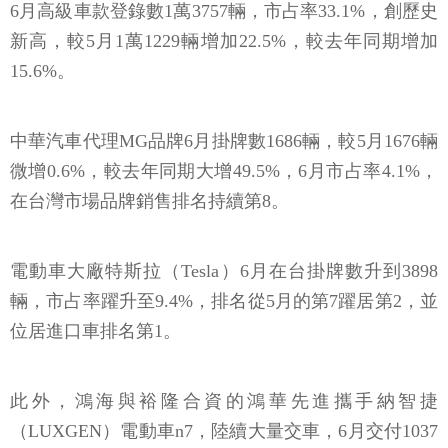
6月高級車款登錄數1萬3757輛，市占率33.1%，創歷史
新高，較5月1萬1229輛增加22.5%，較去年同期增加
15.6%。
中華汽車代理MG品牌6月掛牌數1686輛，較5月1676輛
微增0.6%，較去年同期大增49.5%，6月市占率4.1%，
在台灣市場品牌銷售排名持續第8。
電動車大廠特斯拉（Tesla）6月在台掛牌數升到3898
輛，市占率躍升至9.4%，排名從5月的第7躍居第2，並
位居進口車排名第1。
此外，鴻海與裕隆合資的鴻華先進攜手納智捷
（LUXGEN）電動車n7，陸續大量交車，6月交付1037