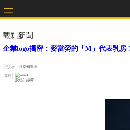
觀點新聞
企業logo揭密：麥當勞的「M」代表乳房？
股感知識庫
撰文者
專欄
股感知識庫