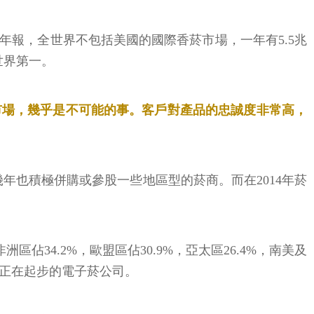
根據公司年報，全世界不包括美國的國際香菸市場，一年有5.5兆
，世界第一。
市場，幾乎是不可能的事。客戶對產品的忠誠度非常高，
近幾年也積極併購或參股一些地區型的菸商。而在2014年菸
東非洲區佔34.2%，歐盟區佔30.9%，亞太區26.4%，南美及
下正在起步的電子菸公司。