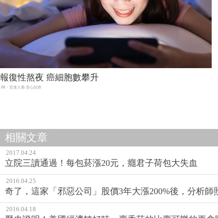
報復性熬夜 癌細胞數攀升
PR・安達人壽 安心抗癌
相關文章
2017.04.24
立院三讀通過！每包菸漲20元，癮君子荷包大失血
2016.04.25
奇了，這家「邪惡公司」股價3年大漲200%後，分析師
2016.04.18