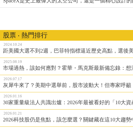
SpaceX是史上最偉大的太空公司，還是一個精心設計
股票 ‧ 熱門排行
2024.10.24
距美國大選不到2週，巴菲特指標逼近歷史高點，選後
2025.08.19
市場過熱，該如何應對？霍華・馬克斯最新備忘錄：想
2026.07.17
灰犀牛來了？美期中選舉前，股市波動大！但專家呼籲
2026.01.16
30家重量級法人共識出爐：2026年最被看好的「10大
2026.01.21
2026科技股仍是焦點，該怎麼選？關鍵藏在這10大趨勢