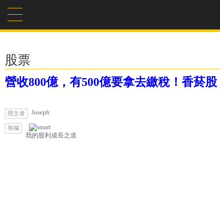
股票
營收800億，有500億要拿去繳稅！香菸
Joseph
撰文者
專欄
我的股利成長之道