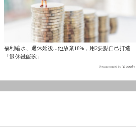
福利縮水、退休延後...他放棄18%，用2要點自己打造
「退休鐵飯碗」
Recommended by