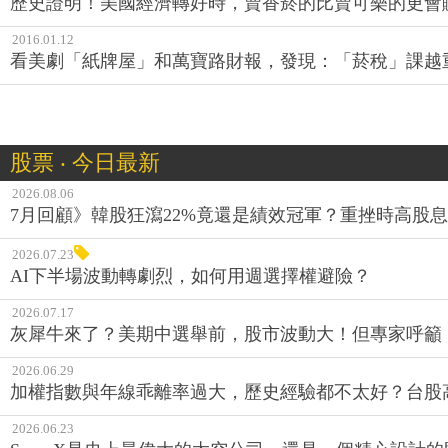
歷史證明！美國經濟轉好時，賣香菸的比賣可樂的更會
2016.01.12
看美劇「紙牌屋」和萬寶路財報，發現：「菸稅」課越
股票 ‧ 今日最新
2026.08.06
7月回顧》韓股狂瀉22%竟還是績效冠軍？重挫時高股息E
2026.07.23
AI下半場波動轉劇烈，如何用週選擇權避險？
2026.07.17
灰犀牛來了？美期中選舉前，股市波動大！但專家呼籲
2026.06.29
加權指數與年線乖離率過大，歷史經驗都不太好？台股
2026.06.23