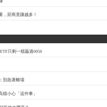
賺
重，菸商竟賺越多！
TF只剩一檔贏過0050
：別急著離場
高檔小心「這件事」