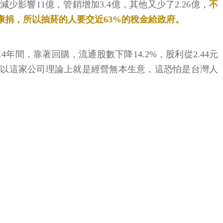
，銷售量減少影響11億，管銷增加3.4億，其他又少了2.26億，
不
健康捐，所以抽菸的人要交近63%的稅金給政府。
0年到2014年間，靠著回購，流通股數下降14.2%，股利從2.44元
所以這家公司理論上就是經營無本生意，這恐怕是台灣人