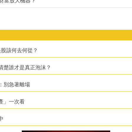
的財富放大機器？
美股該何去何從？
清楚誰才是真正泡沫？
：別急著離場
資產」一次看
中