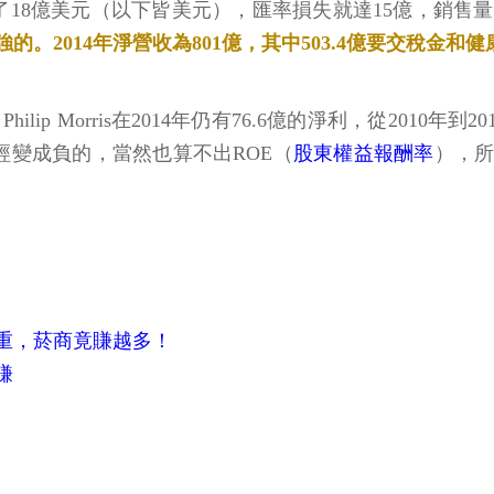
g Income減少了18億美元（以下皆美元），匯率損失就達15億
。2014年淨營收為801億，其中503.4億要交稅金和
Philip Morris在2014年仍有76.6億的淨利，從201
已經變成負的，當然也算不出ROE（
股東權益報酬率
），
重，菸商竟賺越多！
賺