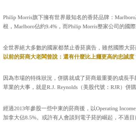
Philip Morris旗下擁有世界最知名的香菸品牌：M
根，Marlboro佔約9.4%，而Philip Morris整
全世界絕大多數的國家都禁止香菸廣告，雖然國際大菸
以前的菸商大老闆曾說：還有什麼比上癮更高的忠誠度
因為市場的特殊狀況，併購就成了菸商最重要的成長手段。除
草業的大事，就是R.J. Reynolds（美股代號：RJR）併購
經過2013年參股一些中東的菸商後，以Operating Inc
加拿大佔8.5%。或許有人會談到電子菸的崛起，不過