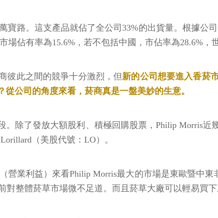
arlboro萬寶路。這支產品就佔了全公司33%的出貨量。
家公司的國際市場佔有率為15.6%，若不包括中國，市佔率為28.6%
商彼此之間的競爭十分激烈，但
新的公司想要進入香菸
？從公司的角度來看，菸商真是一盤美妙的生意。
了發放大額股利、積極回購股票，Philip Morris
Lorillard（美股代號：LO）。
ome（營業利益）來看Philip Morris最大的市場是東歐暨中
目前對整體菸草市場微不足道。而且菸草大廠可以輕易買