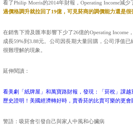
看了Philip Morris的2014年財報，Operatin
過價格調升就拉回了19億，可見菸商的調價能力還是很強的
在銷售下滑及匯率影響下少了26億的Operating Income，
成長59%到3.88元。公司因長期大量回購，公司淨值
很難理解的現象。
延伸閱讀：
看美劇「紙牌屋」和萬寶路財報，發現：「菸稅」課越
歷史證明！美國經濟轉好時，賣香菸的比賣可樂的更會
警語：吸菸會引發自己與家人中風和心臟病