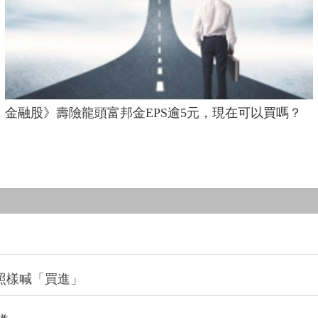
金融股》壽險龍頭富邦金EPS逾5元，現在可以買嗎？
照樣喊「買進」