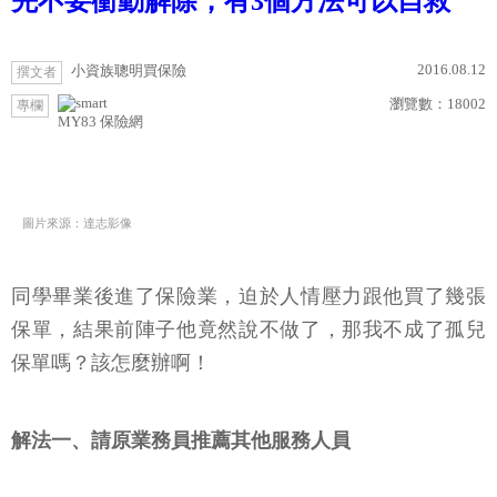
先不要衝動解除，有3個方法可以自救
2016.08.12
小資族聰明買保險
撰文者
瀏覽數：
18002
專欄
MY83 保險網
圖片來源：達志影像
同學畢業後進了保險業，迫於人情壓力跟他買了幾張
保單，結果前陣子他竟然說不做了，那我不成了孤兒
保單嗎？該怎麼辦啊！
解法一、請原業務員推薦其他服務人員