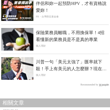
伴侶和妳一起預防HPV，才有資格說
愛妳！
PR・台灣癌症基金會
保險業務員離職，不用換保單！4招
看懂新的業務員是不是真的專業
個人理財
川普一句「美元太強了」匯率就下
殺！手上有美元的人怎麼辦？現在可
以進場嗎？
個人理財
Recommended by
相關文章