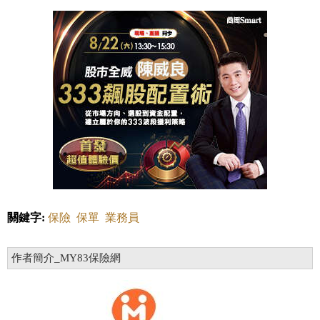
關鍵字:
保險
保單
業務員
作者簡介_MY83保險網