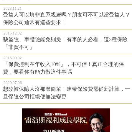
2023.11.21
受益人可以填非直系親屬嗎？朋友可不可以當受益人？
保險公司通常有這些要求！
2015.12.02
竊盜險、車體險能免則免！有車的人必看，這3種保險
「非買不可」
2016.09.02
「保費控制在年收入10%」，不可信！真正合理的保
費，要看你有能力做這件事嗎
2020.07.06
想改被保險人沒那麼簡單！連帶保險費需從新計算，一
旦保險公司拒絕便無法變更