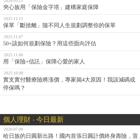
2026.05.21
夾心族用「保險金字塔」建構家庭保障
2025.11.13
保單「斷捨離」隨不同人生規劃調整你的保單
2025.11.07
50+該如何規劃保險？用這些面向評估
2025.11.06
用「保險+信託」保障心愛的家人
2025.10.09
實支實付醫療險將漲價，專家揭4大原因！我該減碼或
停保嗎？
個人理財 ‧ 今日最新
2026.07.08
哈日族的日圓新出路！國內首張日圓計價終身壽險，宣