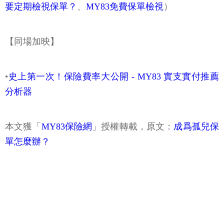
要定期檢視保單？
、
MY83免費保單檢視
）
【同場加映】
•
史上第一次！保險費率大公開 - MY83 實支實付推薦
分析器
本文獲「
MY83保險網
」授權轉載，原文：
成爲孤兒保
單怎麼辦？