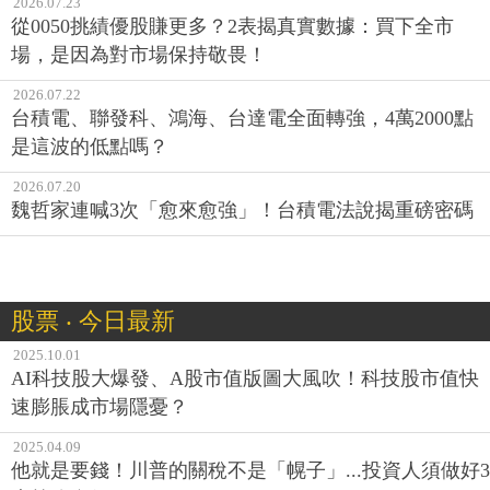
2026.07.23
從0050挑績優股賺更多？2表揭真實數據：買下全市
場，是因為對市場保持敬畏！
2026.07.22
台積電、聯發科、鴻海、台達電全面轉強，4萬2000點
是這波的低點嗎？
2026.07.20
魏哲家連喊3次「愈來愈強」！台積電法說揭重磅密碼
股票 ‧ 今日最新
2025.10.01
AI科技股大爆發、A股市值版圖大風吹！科技股市值快
速膨脹成市場隱憂？
2025.04.09
他就是要錢！川普的關稅不是「幌子」...投資人須做好3