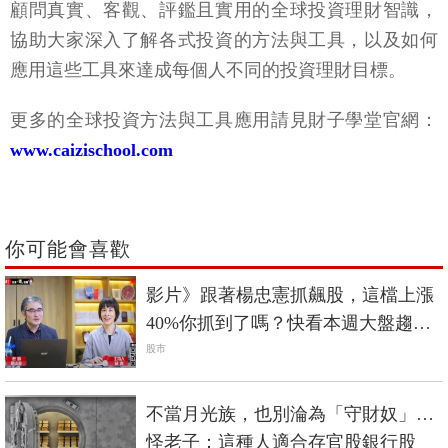
顧問真實、客觀、評鑑且實用的全球投資理財智識，
協助大家深入了解各式投資的方法與工具，以及如何
應用這些工具來達成每個人不同的投資理財目標。
更多的全球投資方法與工具應用請見財子學堂官網：
www.caizischool.com
你可能會喜歡
影片》跟著楊忠憲抓飆股，這檔上漲
40%你抓到了嗎？快看本週大盤趨
勢！
股市
不當月光族，也別淪為「守財奴」…
怪老子：這種人適合存官股銀行股