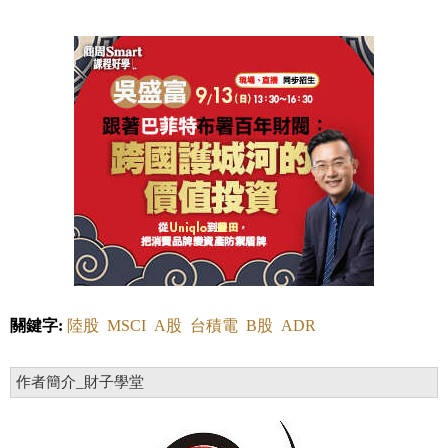
關鍵字:
陸股
MSCI
A股
台積電
B股
ADR
作者簡介_財子學堂