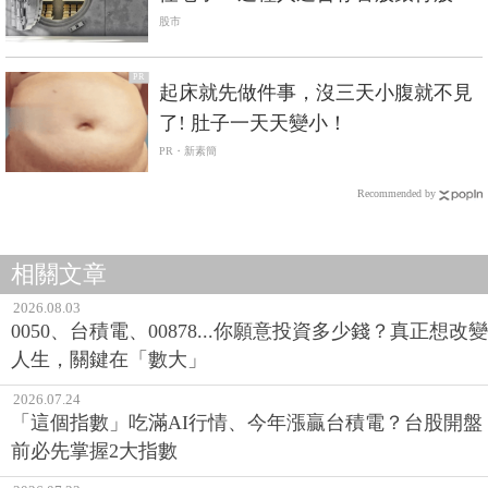
股市
PR
起床就先做件事，沒三天小腹就不見
了! 肚子一天天變小！
PR・新素簡
Recommended by
相關文章
2026.08.03
0050、台積電、00878...你願意投資多少錢？真正想改變
人生，關鍵在「數大」
2026.07.24
「這個指數」吃滿AI行情、今年漲贏台積電？台股開盤
前必先掌握2大指數