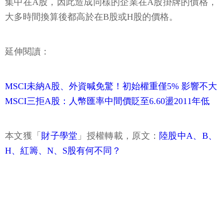
集中在A股，因此造成同樣的企業在A股掛牌的價格，
大多時間換算後都高於在B股或H股的價格。
延伸閱讀：
MSCI未納A股、外資喊免驚！初始權重僅5% 影響不大
MSCI三拒A股：人幣匯率中間價貶至6.60盪2011年低
本文獲「
財子學堂
」授權轉載，原文：
陸股中A、B、
H、紅籌、N、S股有何不同？