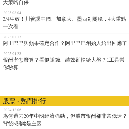
大策略自保
2025.03.04
3/4生效！川普課中國、加拿大、墨西哥關稅，4大重點
一次看
2025.02.13
阿里巴巴與蘋果確定合作？阿里巴巴創始人給出回應了
2025.01.23
報酬率怎麼算？看似賺錢、績效卻輸給大盤？1工具幫
你秒算
股票 ‧ 熱門排行
2024.12.06
為何過去20年中國經濟強勁，但股市報酬卻非常低迷？
背後5關鍵是主因