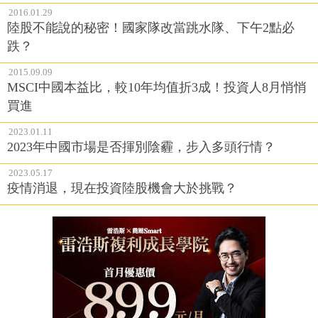
2016.01.29
陸股不能說的秘密！國家隊改當跳水隊、下午2點必
跌？
2015.09.09
MSCI中國本益比，較10年均值折3成！投資人8月悄悄
買進
2023.01.11
2023年中國市場是否揮別陰霾，步入多頭行情？
2023.05.17
疫情消退，現在投資陸股機會大於挑戰？