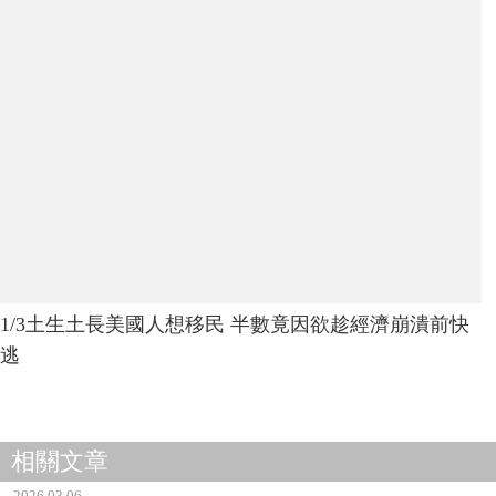
1/3土生土長美國人想移民 半數竟因欲趁經濟崩潰前快
逃
相關文章
2026.03.06