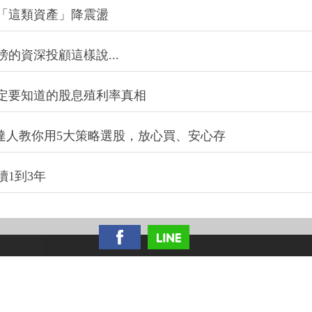
「這類資產」降震盪
的資深投顧這樣說...
定要知道的股息殖利率真相
股達人教你用5大策略選股，放心買、安心存
1到3年
信迎向大資產管理時代