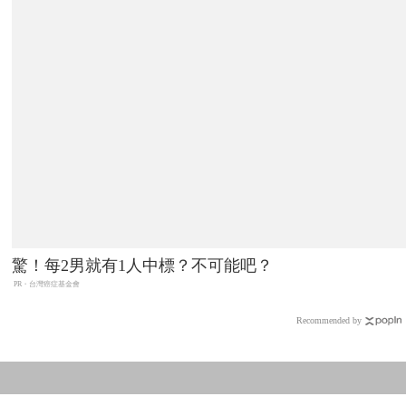
驚！每2男就有1人中標？不可能吧？
PR・台灣癌症基金會
Recommended by