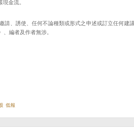
同樣現金流。
邀請、誘使、任何不論種類或形式之申述或訂立任何建
》、編者及作者無涉。
股
低報