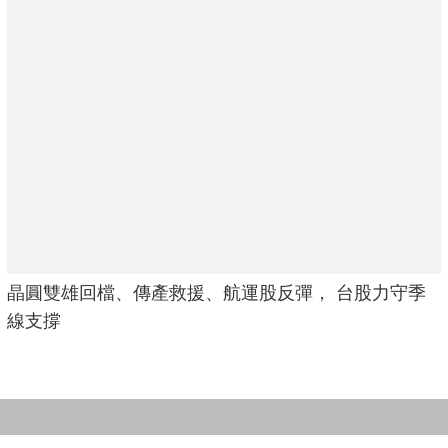
晶圓雙雄回檔、傳產救援、航運股反彈， 台股力守季
線支撐