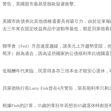
警告，英國股市最易受脫歐疑慮衝擊。
美國市政債券比其他債種還要具有吸引力，由於近來報
去三年來在固定收益商品中波動率最低，都是貝萊德看
聯準會（Fed）升息速度趨緩，讓美元上升趨勢受阻
萄牙）頗為適合，因為這些國家的公債殖利率比德國還
低報酬年代來臨，民眾得多存三倍本金才能安心退休，
貝萊德執行長Larry Fink曾在4月警告，當長期利
根據Fink的計算，35歲的青壯年若想在65歲退休時創造