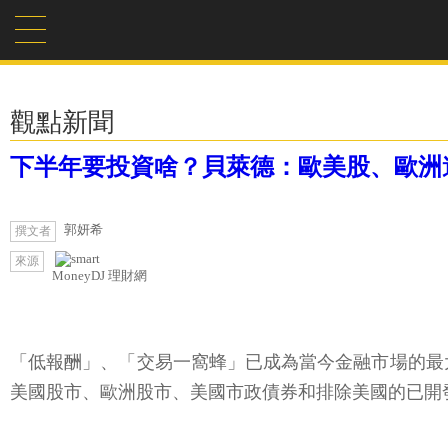
觀點新聞
下半年要投資啥？貝萊德：歐美股、歐洲
郭妍希
撰文者
來源
MoneyDJ 理財網
「低報酬」、「交易一窩蜂」已成為當今金融市場的最大特色
美國股市、歐洲股市、美國市政債券和排除美國的已開