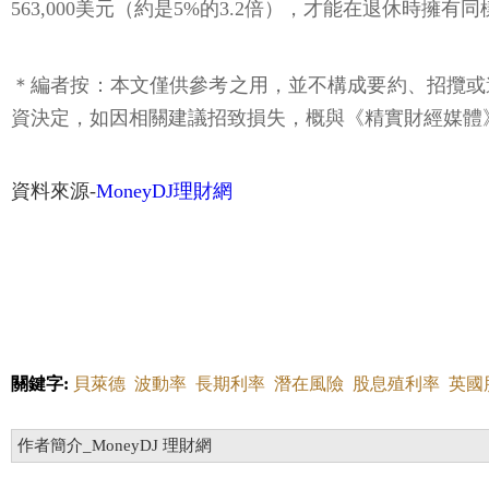
563,000美元（約是5%的3.2倍），才能在退休時擁有
＊編者按：本文僅供參考之用，並不構成要約、招攬或
資決定，如因相關建議招致損失，概與《精實財經媒體
資料來源-
MoneyDJ理財網
關鍵字:
貝萊德
波動率
長期利率
潛在風險
股息殖利率
英國
作者簡介_MoneyDJ 理財網