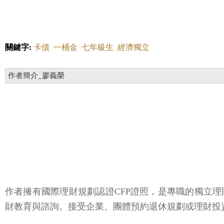
關鍵字:
卡債
一桶金
七年級生
經濟獨立
作者簡介_廖義榮
作者擁有國際理財規劃認證CFP證照，是專職的獨立
財教育與諮詢。接受企業、團體預約退休規劃或理財投