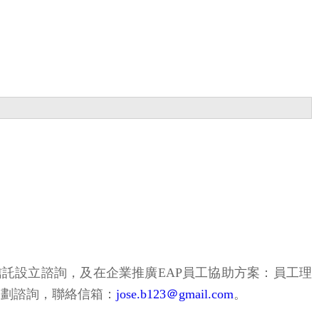
託設立諮詢，及在企業推廣EAP員工協助方案：員工理
規劃諮詢，聯絡信箱：
jose.b123＠gmail.com
。