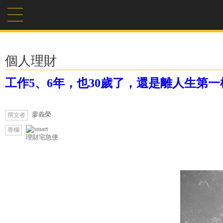
個人理財
工作5、6年，也30歲了，還是離人生第一
廖義榮
撰文者
專欄
理財宅急便