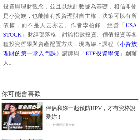
投資與理財觀念，並且以統計數據為基礎，相信即使
是小資族，也能擁有投資理財自主權，決策可以有所
依據，而不是人云亦云。作者李柏鋒，經營「
USA
STOCK
」財經部落格，討論指數投資、價值投資等各
種投資哲學與資產配置方法，現為線上課程《
小資族
理財的第一堂入門課
》講師與「
ETF投資學院
」創辦
人。
你可能會喜歡
PR
伴侶和妳一起預防HPV，才有資格說
愛妳！
PR・台灣癌症基金會