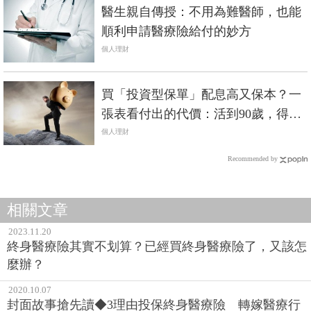
醫生親自傳授：不用為難醫師，也能
順利申請醫療險給付的妙方
個人理財
買「投資型保單」配息高又保本？一
張表看付出的代價：活到90歲，得繳
100多萬「危險保費」！
個人理財
Recommended by
相關文章
2023.11.20
終身醫療險其實不划算？已經買終身醫療險了，又該怎
麼辦？
2020.10.07
封面故事搶先讀◆3理由投保終身醫療險 轉嫁醫療行