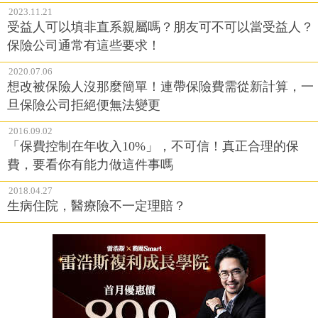
2023.11.21
受益人可以填非直系親屬嗎？朋友可不可以當受益人？
保險公司通常有這些要求！
2020.07.06
想改被保險人沒那麼簡單！連帶保險費需從新計算，一
旦保險公司拒絕便無法變更
2016.09.02
「保費控制在年收入10%」，不可信！真正合理的保
費，要看你有能力做這件事嗎
2018.04.27
生病住院，醫療險不一定理賠？