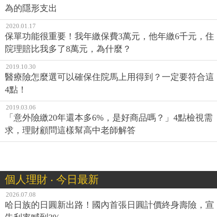
為的隱形支出
2020.01.17
保單功能很重要！我年繳保費3萬元，他年繳6千元，住
院理賠比我多了8萬元，為什麼？
2019.10.30
醫療險怎麼選可以確保住院馬上用得到？一定要符合這
4點！
2019.03.06
「意外險繳20年還本多6%，是好商品嗎？」4點檢視需
求，理財顧問這樣幫高中老師解答
個人理財 ‧ 今日最新
2026.07.08
哈日族的日圓新出路！國內首張日圓計價終身壽險，宣