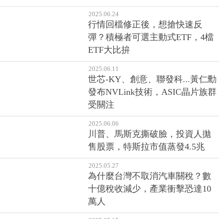
2025.06.24
行情回檔修正後，想搶快速反
彈？積極者可選主動式ETF，4檔
ETF大比拚
2025.06.11
世芯-KY、創意、聯發科...黃仁勳
發布NVLink技術，ASIC晶片族群
受關注
2025.06.06
川普、馬斯克撕破臉，投資人拋
售股票，特斯拉市值蒸發4.5兆
2025.05.27
為什麼台灣不取消汽車關稅？數
十億稅收減少，產業衝擊恐達10
萬人