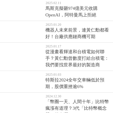
2025.02.11
馬斯克擬砸974億美元收購
OpenAI，阿特曼馬上拒絕
2025.01.20
機器人未來前景，連黃仁勳都看
好！台廠供應鏈商機可期
2025.01.17
從漫畫看輝達和台積電如何聯
手？黃仁勳曾數度打給台積電：
我們要找世界最好的製造商
2025.01.03
特斯拉2024全年交車輛低於預
期，股價重挫逾6%
2024.12.30
「幣圈一天、人間十年」比特幣
瘋漲有道理？3代「比特幣概念