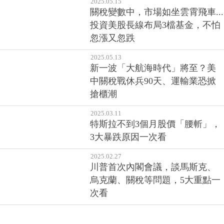
2025.05.15
關稅變數中，市場如坐雲霄飛車...
投資美股長線布局3檔基金，不怕
忽漲又忽跌
2025.05.13
新一波「大航海時代」將至？美
中關稅戰休兵90天、運輸業恐掀
搶櫃潮
2025.03.11
特斯拉不到3個月股價「腰斬」，
3大暴跌原因一次看
2025.02.27
川普首次內閣會議，談馬斯克、
烏克蘭、關稅等問題，5大重點一
次看