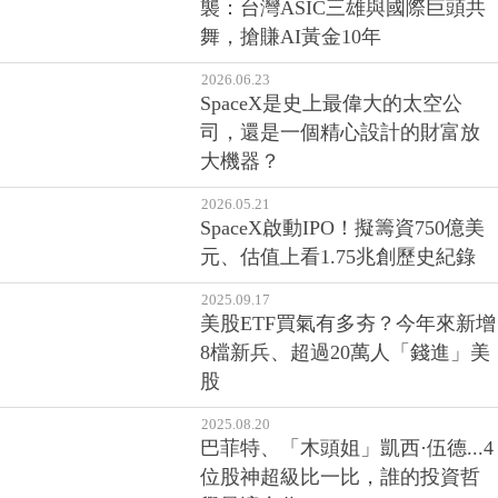
襲：台灣ASIC三雄與國際巨頭共
舞，搶賺AI黃金10年
2026.06.23
SpaceX是史上最偉大的太空公
司，還是一個精心設計的財富放
大機器？
2026.05.21
SpaceX啟動IPO！擬籌資750億美
元、估值上看1.75兆創歷史紀錄
2025.09.17
美股ETF買氣有多夯？今年來新增
8檔新兵、超過20萬人「錢進」美
股
2025.08.20
巴菲特、「木頭姐」凱西·伍德...4
位股神超級比一比，誰的投資哲