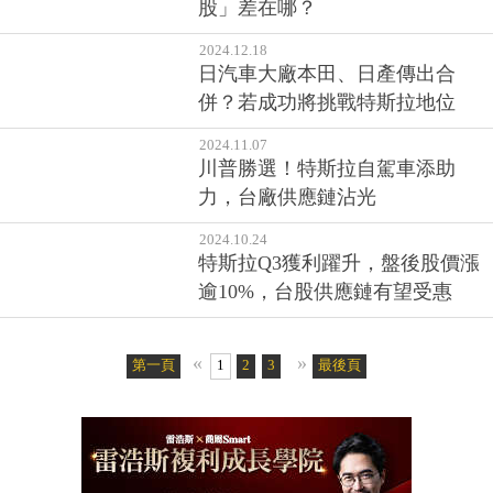
股」差在哪？
2024.12.18
日汽車大廠本田、日產傳出合
併？若成功將挑戰特斯拉地位
2024.11.07
川普勝選！特斯拉自駕車添助
力，台廠供應鏈沾光
2024.10.24
特斯拉Q3獲利躍升，盤後股價漲
逾10%，台股供應鏈有望受惠
«
»
第一頁
1
2
3
4
5
最後頁
6
7
8
9
10
11