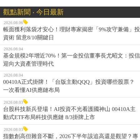
觀點新聞 ‧ 今日最新
2026.08.06
帳面獲利落袋才安心！理財專家揭密「9%攻守兼備」投
資術 留意8/10關鍵日
2026.08.04
基金規模2年增近70%！第一金投信董事長尤昭文：投信
迎向大資產管理時代
2026.08.04
00410A正式掛牌！「台版主動QQQ」投資哪些股票？
一次看懂AI供應鏈布局
2026.08.03
台股科技新兵登場！AI投資不光看護國神山 00410A主
動式ETF布局科技供應鏈 8/3掛牌上市
2026.08.03
指數創高但雜音不斷，2026下半年該追高還是觀望？專