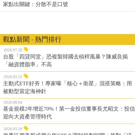
家點出關鍵：分散不是口號
觀點新聞 ‧ 熱門排行
2026.07.28
台股「四貸同堂」恐複製韓國去槓桿風暴？陳威良揭
「融資體脂率」不高
2026.05.21
主動式ETF好夯！專家曝「核心＋衛星」混搭策略：用
被動型當定海神針
2026.08.04
基金規模2年增近70%！第一金投信董事長尤昭文：投信
迎向大資產管理時代
2026.05.29