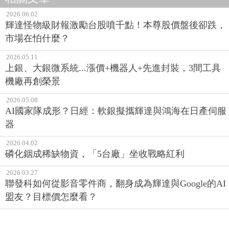
2026.06.02
輝達怪物級財報激勵台股噴千點！本尊股價盤後卻跌，
市場在怕什麼？
2026.05.11
上銀、大銀微系統...漲價+機器人+先進封裝，3間工具
機廠再創榮景
2026.05.08
AI國家隊成形？日經：軟銀擬攜輝達與鴻海在日產伺服
器
2026.04.02
磷化銦成稀缺物資，「5台廠」坐收戰略紅利
2026.03.27
聯發科如何從影音零件商，翻身成為輝達與Google的AI
盟友？目標價怎麼看？