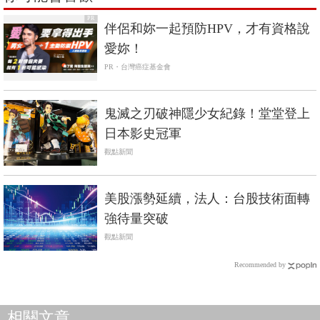
PR
伴侶和妳一起預防HPV，才有資格說
愛妳！
PR・台灣癌症基金會
鬼滅之刃破神隱少女紀錄！堂堂登上
日本影史冠軍
觀點新聞
美股漲勢延續，法人：台股技術面轉
強待量突破
觀點新聞
Recommended by
相關文章