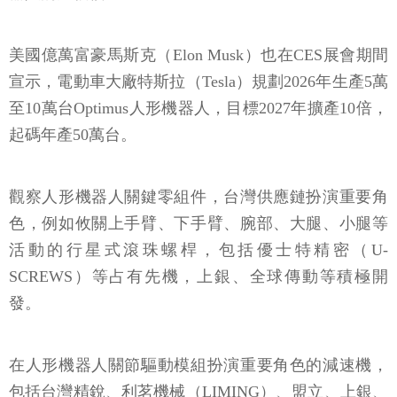
美國億萬富豪馬斯克（Elon Musk）也在CES展會期間
宣示，電動車大廠特斯拉（Tesla）規劃2026年生產5萬
至10萬台Optimus人形機器人，目標2027年擴產10倍，
起碼年產50萬台。
觀察人形機器人關鍵零組件，台灣供應鏈扮演重要角
色，例如攸關上手臂、下手臂、腕部、大腿、小腿等
活動的行星式滾珠螺桿，包括優士特精密（U-
SCREWS）等占有先機，上銀、全球傳動等積極開
發。
在人形機器人關節驅動模組扮演重要角色的減速機，
包括台灣精銳、利茗機械（LIMING）、盟立、上銀、