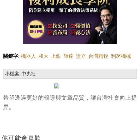
關鍵字:
機器人
和大
上銀
輝達
盟立
台灣精銳
利茗機械
小檔案_中央社
希望透過更好的報導與文章品質，讓台灣社會向上提
昇。
你可能會喜歡