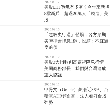
2025.09.17
美股ETF買氣有多夯？今年來新增
8檔新兵、超過20萬人「錢進」美
股
2025.09.15
「超級央行週」登場，各方預期
美聯準會降息1碼，投顧：不宜過
度追價
2025.09.12
美股3大指數創高慶祝降息行情，
美國商務部長：我們與台灣達成
重大協議
2025.09.11
甲骨文（Oracle）飆漲近36%、台
積電ADR頻創高，法人看好台股
強勢