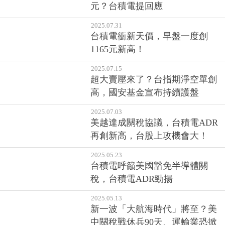
元？台積電提回應
2025.07.31
台積電衝新天價，早盤一度創
1165元新高！
2025.07.15
超大賣壓來了？台指期淨空單創
高，國安基金宣布持續護盤
2025.07.03
美越達成關稅協議，台積電ADR
再創新高，台股上攻機會大！
2025.05.23
台積電呼籲美國豁免半導體關
稅，台積電ADR勁揚
2025.05.13
新一波「大航海時代」將至？美
中關稅戰休兵90天、運輸業恐掀