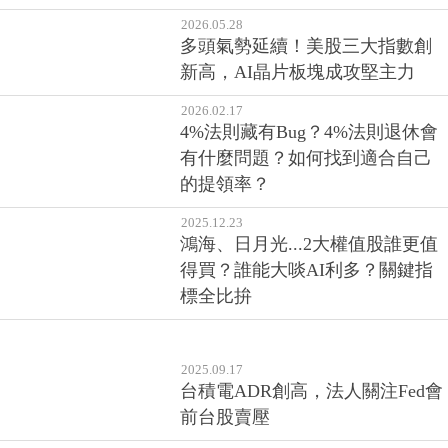
2026.05.28
多頭氣勢延續！美股三大指數創
新高，AI晶片板塊成攻堅主力
2026.02.17
4%法則藏有Bug？4%法則退休會
有什麼問題？如何找到適合自己
的提領率？
2025.12.23
鴻海、日月光...2大權值股誰更值
得買？誰能大啖AI利多？關鍵指
標全比拚
2025.09.17
台積電ADR創高，法人關注Fed會
前台股賣壓