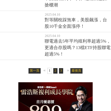
搶櫃潮
2025.04.10
對等關稅踩煞車，美股飆漲，台
股10千金全面漲停！
2025.04.10
聯電過去5年平均殖利率超過5%，
更適合存股嗎？13檔ETF持股聯電
超過5%！
«
»
第一頁
1
2
3
4
5
最後頁
6
7
8
9
10
11