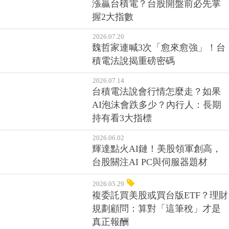
漲贏台積電？台股開盤前必先掌
握2大指數
2026.07.20
魏哲家連喊3次「愈來愈強」！台
積電法說揭重磅密碼
2026.07.14
台積電法說會行情怎麼走？如果
AI泡沫會跌多少？內行人：長期
持有看3大指標
2026.06.02
輝達點火AI鏈！美股領軍創高，
台股關注AI PC與伺服器題材
2026.05.29
複委託買美股或買台版ETF？理財
規劃顧問：算對「這筆稅」才是
真正報酬