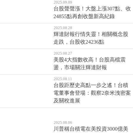
2025.09.09
台股聲聲漲！大盤上漲307點、收
24855點再創收盤新高紀錄
2025.08.28
輝達財報行情失靈！相關概念股
走跌，台股收24236點
2025.08.27
美股4大指數收高！台股高檔震
盪，市場關注輝達財報
2025.08.11
台股距歷史高點一步之遙！台積
電董事會登場：觀察2奈米洩密案
及關稅進展
2025.08.06
川普稱台積電在美投資3000億美