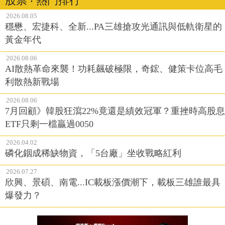
股票 ‧ 熱門排行
2026.08.05
穩懋、宏捷科、全新...PA三雄搶攻光通訊與低軌衛星的
黃金年代
2026.08.06
AI散熱革命來襲！功耗飆破極限，奇鋐、健策卡位高毛
利散熱新戰場
2026.08.06
7月回顧》韓股狂瀉22%竟還是績效冠軍？重挫時高股息
ETF只剩一檔贏過0050
2026.04.02
磷化銦成稀缺物資，「5台廠」坐收戰略紅利
2026.07.27
欣興、景碩、南電...IC載板漲價潮下，載板三雄誰最具
爆發力？