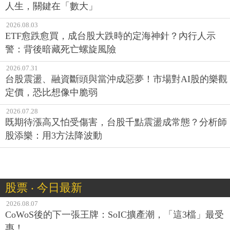
人生，關鍵在「數大」
2026.08.03
ETF愈跌愈買，成台股大跌時的定海神針？內行人示
警：背後暗藏死亡螺旋風險
2026.07.31
台股震盪、融資斷頭與當沖成惡夢！市場對AI股的樂觀
定價，恐比想像中脆弱
2026.07.28
既期待漲高又怕受傷害，台股千點震盪成常態？分析師
股添樂：用3方法降波動
股票 ‧ 今日最新
2026.08.07
CoWoS後的下一張王牌：SoIC擴產潮，「這3檔」最受
惠！