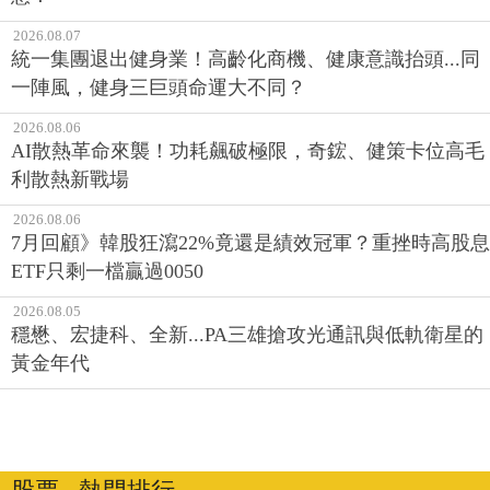
2026.08.07
統一集團退出健身業！高齡化商機、健康意識抬頭...同
一陣風，健身三巨頭命運大不同？
2026.08.06
AI散熱革命來襲！功耗飆破極限，奇鋐、健策卡位高毛
利散熱新戰場
2026.08.06
7月回顧》韓股狂瀉22%竟還是績效冠軍？重挫時高股息
ETF只剩一檔贏過0050
2026.08.05
穩懋、宏捷科、全新...PA三雄搶攻光通訊與低軌衛星的
黃金年代