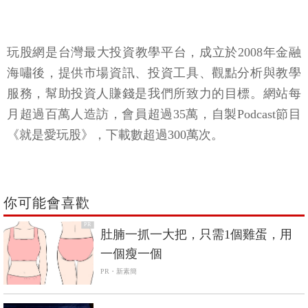
玩股網是台灣最大投資教學平台，成立於2008年金融
海嘯後，提供市場資訊、投資工具、觀點分析與教學
服務，幫助投資人賺錢是我們所致力的目標。網站每
月超過百萬人造訪，會員超過35萬，自製Podcast節目
《就是愛玩股》，下載數超過300萬次。
你可能會喜歡
PR
肚腩一抓一大把，只需1個雞蛋，用
一個瘦一個
PR・新素簡