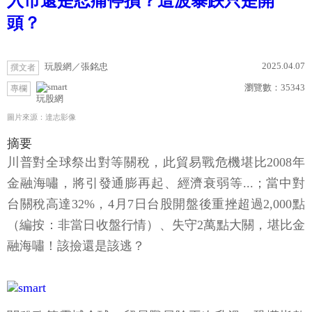
入市還是忍痛停損？這波暴跌只是開
頭？
2025.04.07
玩股網／張銘忠
撰文者
瀏覽數：
35343
專欄
玩股網
圖片來源：達志影像
摘要
川普對全球祭出對等關稅，此貿易戰危機堪比2008年
金融海嘯，將引發通膨再起、經濟衰弱等...；當中對
台關稅高達32%，4月7日台股開盤後重挫超過2,000點
（編按：非當日收盤行情）、失守2萬點大關，堪比金
融海嘯！該撿還是該逃？