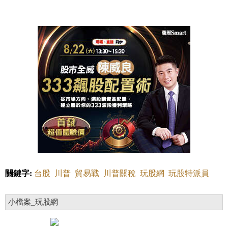
關鍵字:
台股
川普
貿易戰
川普關稅
玩股網
玩股特派員
小檔案_玩股網