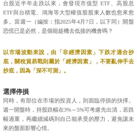
台股近半年走跌以來，會發現市值型 ETF、高股息
ETF與台積電、鴻海等大型權值股股東人數也愈來愈
多。當週一（編按：指2025年4月7日，以下同）開盤
恐慌已是必然，是個能趁機去低接的機會嗎？
以市場波動來說，由「非經濟因素」下跌才適合抄
底，關稅貿易戰則屬於「經濟因素」，不要亂伸手去
抄底，因為「深不可測」。
選擇停損
同時，有部位在市場的投資人，則面臨停損的抉擇。
週一開盤時，持股跌幅在3%～5%可考慮先出清，若跌
幅過重，再繼續減碼到自己能承受的壓力，避免讓未
來的盤面影響心情。