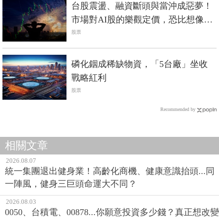
台股震盪、融資斷頭與當沖成惡夢！
市場對AI股的樂觀定價，恐比想像中
脆弱
股票
磷化銦成稀缺物資，「5台廠」坐收
戰略紅利
股票
Recommended by
相關文章
2026.08.07
統一集團退出健身業！高齡化商機、健康意識抬頭...同
一陣風，健身三巨頭命運大不同？
2026.08.03
0050、台積電、00878...你願意投資多少錢？真正想改變