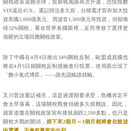
關稅政策震撼全球，貿易戰風險再次升溫，恐慌指數
VIX逼近45％。還記得沒多久前，台積電才宣布加大投
資美國2,000億美元、買波音1,300億元等投資，但卻換
得32%關稅，看在世界各國眼裡，反而導致了選擇更
強硬的立場回應關稅政策。
除了中國在4月4日推出34%關稅反制，歐盟成員國也
將在4月9日就關稅反制措施進行投票，使局面出現了
「膽小鬼式博弈」——誰先認輸誰就輸。
又川普說重話補充，這是過渡期要承受，危機肯定不
會太早落幕，這場關稅戰會持續多久很難說。因此，
就算道瓊在關稅政策宣布後就崩跌2,200多點，也只是
關稅大戰的開頭，
接下來2個月～3個月都將會在餘波
中震盪，不會有贏家先出列。