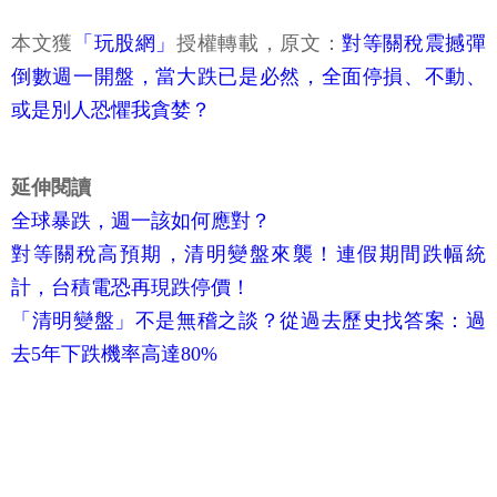
本文獲
「玩股網」
授權轉載，原文：
對等關稅震撼彈
倒數週一開盤，當大跌已是必然，全面停損、不動、
或是別人恐懼我貪婪？
延伸閱讀
全球暴跌，週一該如何應對？
對等關稅高預期，清明變盤來襲！連假期間跌幅統
計，台積電恐再現跌停價！
「清明變盤」不是無稽之談？從過去歷史找答案：過
去5年下跌機率高達80%