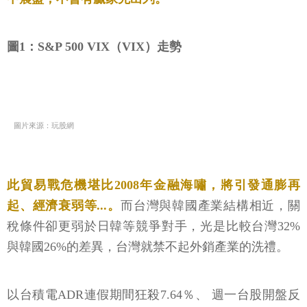
圖1：S&P 500 VIX（VIX）走勢
圖片來源：玩股網
此貿易戰危機堪比2008年金融海嘯，將引發通膨再
起、經濟衰弱等...。
而台灣與韓國產業結構相近，關
稅條件卻更弱於日韓等競爭對手，光是比較台灣32%
與韓國26%的差異，台灣就禁不起外銷產業的洗禮。
以台積電ADR連假期間狂殺7.64％、 週一台股開盤反