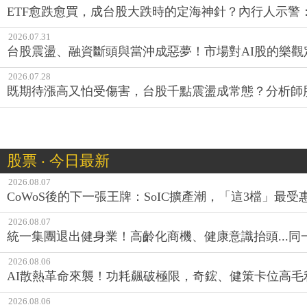
ETF愈跌愈買，成台股大跌時的定海神針？內行人示警
2026.07.31
台股震盪、融資斷頭與當沖成惡夢！市場對AI股的樂觀
2026.07.28
既期待漲高又怕受傷害，台股千點震盪成常態？分析師
股票 ‧ 今日最新
2026.08.07
CoWoS後的下一張王牌：SoIC擴產潮，「這3檔」最受
2026.08.07
統一集團退出健身業！高齡化商機、健康意識抬頭...
2026.08.06
AI散熱革命來襲！功耗飆破極限，奇鋐、健策卡位高毛
2026.08.06