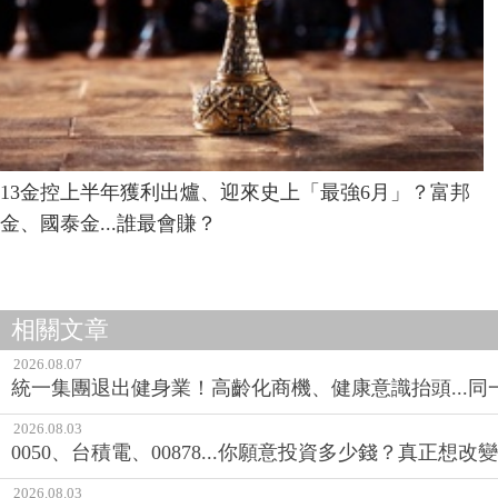
13金控上半年獲利出爐、迎來史上「最強6月」？富邦
金、國泰金...誰最會賺？
相關文章
2026.08.07
統一集團退出健身業！高齡化商機、健康意識抬頭...
2026.08.03
0050、台積電、00878...你願意投資多少錢？真正想
2026.08.03