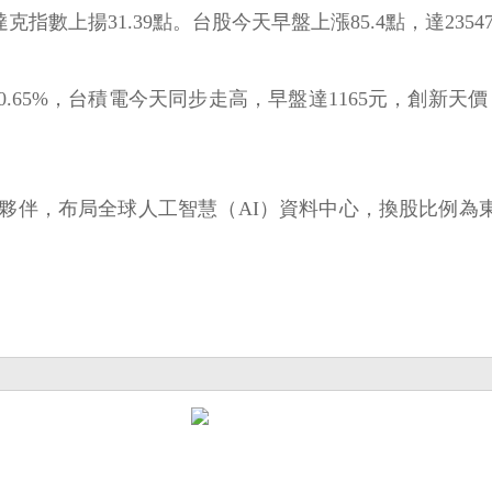
指數上揚31.39點。台股今天早盤上漲85.4點，達23547.
0.65%，台積電今天同步走高，早盤達1165元，創新天
伴，布局全球人工智慧（AI）資料中心，換股比例為東元
。