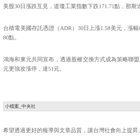
美股30日漲跌互見，道瓊工業指數下跌171.71點，那斯達克
台積電美國存託憑證（ADR）30日上漲1.58美元，漲幅
80點。
鴻海和東元共同宣布，透過股權交換方式成為策略聯盟夥
元更強攻漲停，達51元。
小檔案_中央社
希望透過更好的報導與文章品質，讓台灣社會向上提昇