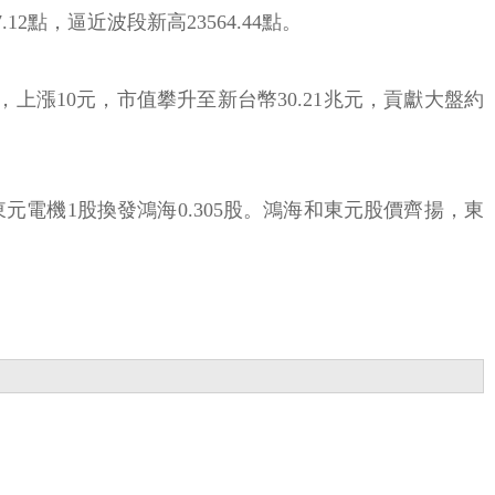
12點，逼近波段新高23564.44點。
價，上漲10元，市值攀升至新台幣30.21兆元，貢獻大盤約
電機1股換發鴻海0.305股。鴻海和東元股價齊揚，東