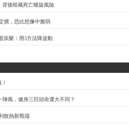
：背後暗藏死亡螺旋風險
定價，恐比想像中脆弱
股添樂：用3方法降波動
惠！
同一陣風，健身三巨頭命運大不同？
利散熱新戰場