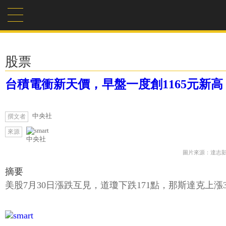
股票
台積電衝新天價，早盤一度創1165元新高
中央社
撰文者
來源
中央社
圖片來源：達志
摘要
美股7月30日漲跌互見，道瓊下跌171點，那斯達克上漲