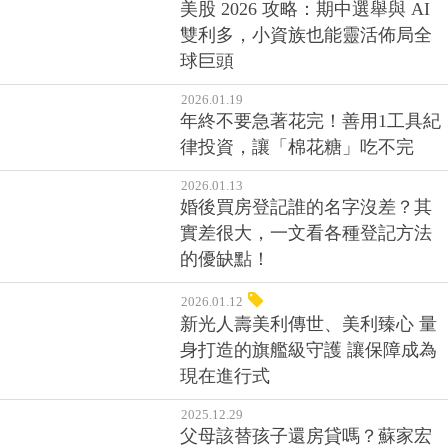
美股 2026 攻略：期中選舉與 AI
雙利多，小資族也能靈活佈局全
球巨頭
2026.01.19
年終不要急著花完！善用1工具紀
律投資，讓「棉花糖」吃不完
2026.01.13
婚後買房登記誰的名字沒差？其
實差很大，一文看各種登記方法
的優缺點！
2026.01.12
新光人壽美利傳世、美利臻心 量
身打造的旗艦級守護 讓保障成為
現在進行式
2025.12.29
父母該替孩子還房貸嗎？蘇家宏