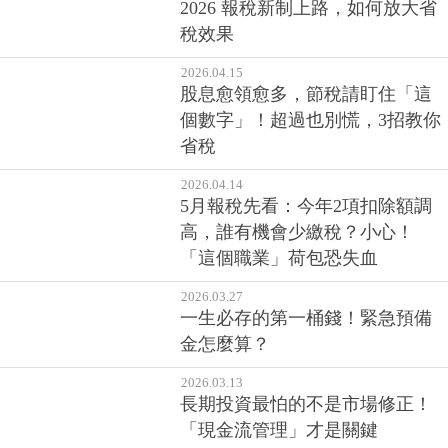
2026 報稅新制上路，如何放大省
稅效果
2026.04.15
股息愈領愈多，節稅請盯住「這
個數字」！超過也別慌，3招教你
省稅
2026.04.14
5月報稅先看：今年2項扣除額調
高，誰有機會少繳稅？小心！
「這個職業」荷包恐失血
2026.03.27
一生必存的第一桶錢！緊急預備
金怎麼算？
2026.03.13
長期投資最怕的不是市場修正！
「現金流管理」才是關鍵