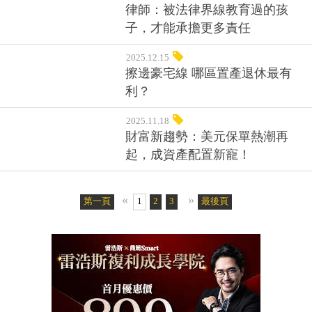
律師：被法律界線教育過的孩
子，才能承擔更多責任
2025.12.15
擦邊豪宅線 哪區置產退休最有
利？
2025.11.18
財富新趨勢：美元保單熱潮再
起，成資產配置新寵！
«
»
第一頁
1
2
3
4
5
最後頁
6
7
8
9
10
11