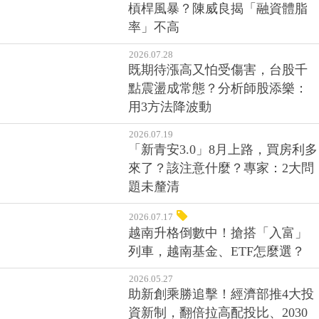
槓桿風暴？陳威良揭「融資體脂
率」不高
2026.07.28
既期待漲高又怕受傷害，台股千
點震盪成常態？分析師股添樂：
用3方法降波動
2026.07.19
「新青安3.0」8月上路，買房利多
來了？該注意什麼？專家：2大問
題未釐清
2026.07.17
越南升格倒數中！搶搭「入富」
列車，越南基金、ETF怎麼選？
2026.05.27
助新創乘勝追擊！經濟部推4大投
資新制，翻倍拉高配投比、2030