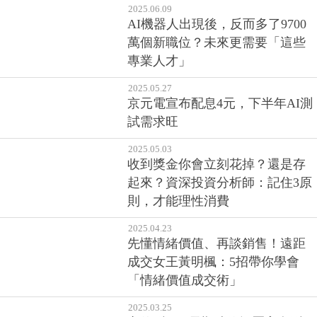
京元電宣布配息4元，下半年AI測
試需求旺
2025.05.03
收到獎金你會立刻花掉？還是存
起來？資深投資分析師：記住3原
則，才能理性消費
2025.04.23
先懂情緒價值、再談銷售！遠距
成交女王黃明楓：5招帶你學會
「情緒價值成交術」
2025.03.25
市值型ETF長期績效輾壓高息型，
存市值型準沒錯？孫太：績效再
好，抱不住也沒用