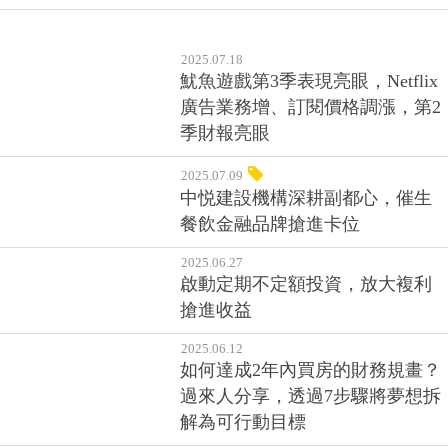
季財報亮眼
2025.07.09
中悦建設機構深耕副都心，催生
餐飲金融品牌搶進卡位
2025.06.27
啟動定期不定額投資，放大複利
搶進收益
2025.06.12
如何達成2年內買房的財務規畫？
過來人分享，透過7步驟將夢想拆
解為可行動目標
2025.06.09
AI機器人出現後，反而多了9700
萬個新職位？未來更需要「這些
專業人才」
2025.05.27