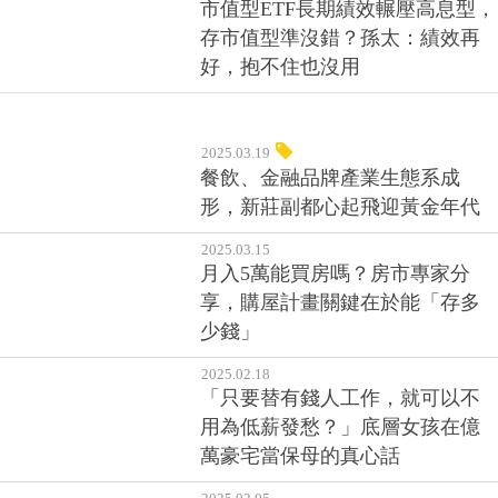
2025.03.19
餐飲、金融品牌產業生態系成
形，新莊副都心起飛迎黃金年代
2025.03.15
月入5萬能買房嗎？房市專家分
享，購屋計畫關鍵在於能「存多
少錢」
2025.02.18
「只要替有錢人工作，就可以不
用為低薪發愁？」底層女孩在億
萬豪宅當保母的真心話
2025.02.05
「地球上最重要的股票」輝達！
黃仁勳談輝達如何看待台積電的
地緣政治問題？
2025.01.13