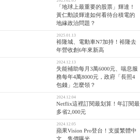
裕隆城、電動車N7加持！裕隆去
年營收創6年來新高
2024.12.13
失能補助每月3萬6000元、喘息服
務每年4萬8000元，政府「長照4
包錢」怎麼領？
2024.12.04
Netflix這裡訂閱最划算！年訂閱最
多省2,000元
2024.12.05
蘋果Vision Pro登台！支援繁體中
文、售價曝光
«
»
第一頁
1
2
3
4
5
最後頁
6
7
8
9
10
11