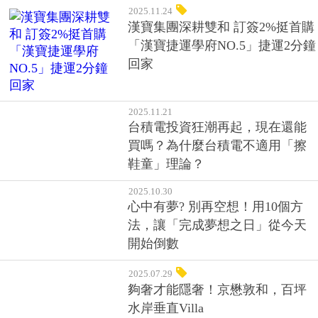
2025.11.21
台積電投資狂潮再起，現在還能
買嗎？為什麼台積電不適用「擦
鞋童」理論？
2025.10.30
心中有夢? 別再空想！用10個方
法，讓「完成夢想之日」從今天
開始倒數
2025.07.29
夠奢才能隱奢！京懋敦和，百坪
水岸垂直Villa
2025.07.18
魷魚遊戲第3季表現亮眼，Netflix
廣告業務增、訂閱價格調漲，第2