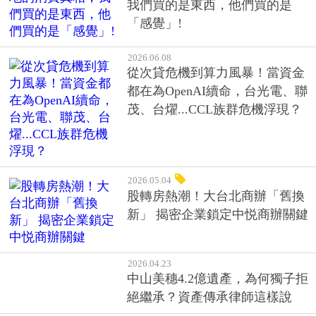
我們買的是東西，他們買的是
「感覺」!
2026.06.08
從次貸危機到算力風暴！當資金
都在為OpenAI續命，台光電、聯
茂、台燿...CCL族群危機浮現？
2026.05.04
股轉房熱潮！大台北商辦「舊換
新」 揭密企業鎖定中悦商辦關鍵
2026.04.23
中山美穗4.2億遺產，為何獨子拒
絕繼承？資產傳承律師這樣說
2025.11.24
漢寶集團深耕雙和 訂簽2%挺首購
「漢寶捷運學府NO.5」捷運2分鐘
回家