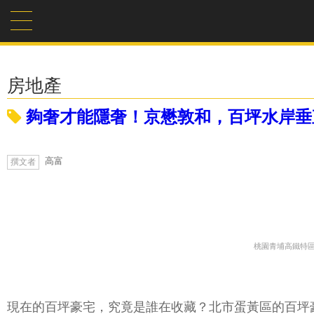
房地產
夠奢才能隱奢！京懋敦和，百坪水岸垂直V
高富
撰文者
桃園青埔高鐵特區
現在的百坪豪宅，究竟是誰在收藏？北市蛋黃區的百坪