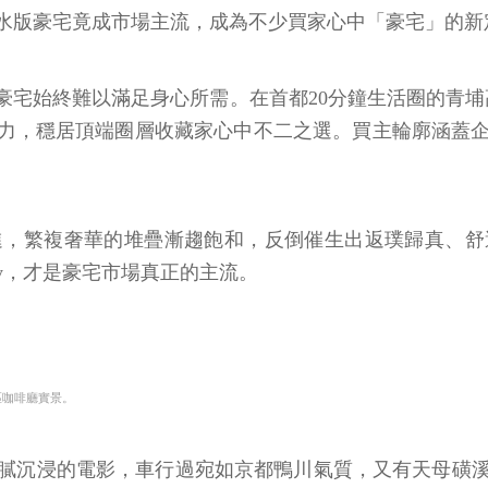
水版豪宅竟成市場主流，成為不少買家心中「豪宅」的新
宅始終難以滿足身心所需。在首都20分鐘生活圈的青埔高
a魅力，穩居頂端圈層收藏家心中不二之選。買主輪廓涵
進，繁複奢華的堆疊漸趨飽和，反倒催生出返璞歸真、舒
ury，才是豪宅市場真正的主流。
區咖啡廳實景。
膩沉浸的電影，車行過宛如京都鴨川氣質，又有天母磺