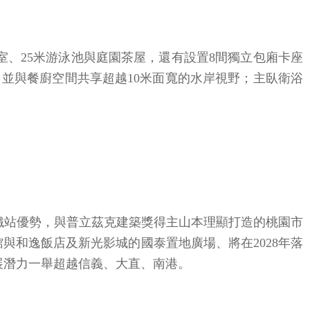
室、25米游泳池與庭園茶屋，還有設置8間獨立包廂卡座
並與餐廚空間共享超越10米面寬的水岸視野；主臥衛浴
鐵站優勢，與普立茲克建築獎得主山本理顯打造的桃園市
館與和逸飯店及新光影城的國泰置地廣場、將在2028年落
發展潛力一舉超越信義、大直、南港。