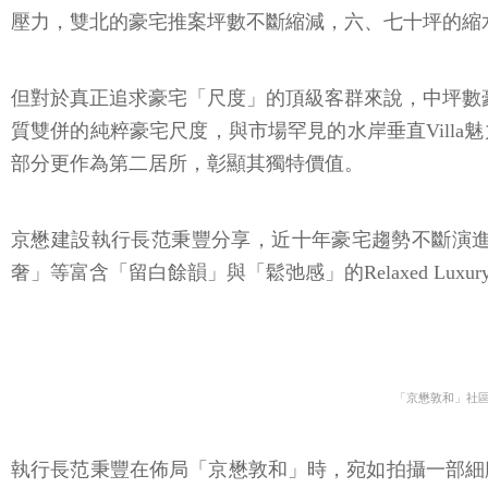
壓力，雙北的豪宅推案坪數不斷縮減，六、七十坪的縮
但對於真正追求豪宅「尺度」的頂級客群來說，中坪數豪
質雙併的純粹豪宅尺度，與市場罕見的水岸垂直Vill
部分更作為第二居所，彰顯其獨特價值。
京懋建設執行長范秉豐分享，近十年豪宅趨勢不斷演
奢」等富含「留白餘韻」與「鬆弛感」的Relaxed Lux
「京懋敦和」社
執行長范秉豐在佈局「京懋敦和」時，宛如拍攝一部細