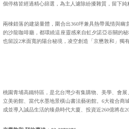
個停格皆經過精心篩選，為主人濾除紛擾雜質，留下純
兩棟錯落的建築量體，圍合出360坪兼具熱帶風情與幽
的沙龍咖啡廳，都環繞這座靈感來自虹夕諾亞谷關的秘
也留設2米面寬的陽台秘境，凌空創造「京懋敦和」獨有的S
桃園青埔高鐵特區，是北台灣少有集購物、美學、會展
立美術館、當代水墨地景橫山書法藝術館。6大複合商城—
成並導入誠品生活的臻鼎時代大廈、投資近260億將在2