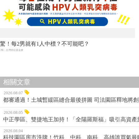
驚！每2男就有1人中標？不可能吧？
PR・台灣癌症基金會
相關文章
2026.08.07
都審通過！土城暫緩區縫合最後拼圖 司法園區釋地將
2026.08.05
中正學區、雙捷地王加持！「全陽羅斯福」吸引高資產
2026.08.04
科技園區房市洗牌！竹科、中科、南科、高雄誰買氣最