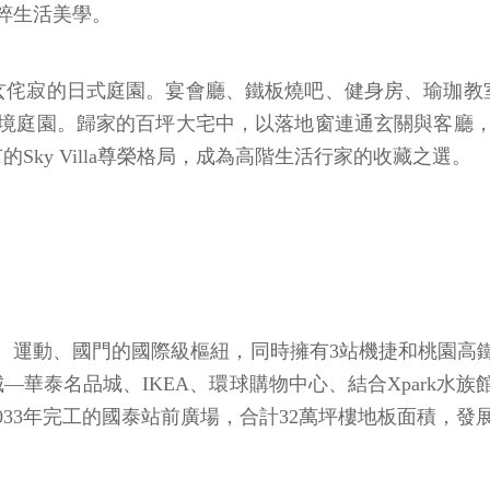
粹生活美學。
玄侘寂的日式庭園。宴會廳、鐵板燒吧、健身房、瑜珈教
境庭園。歸家的百坪大宅中，以落地窗連通玄關與客廳，
ky Villa尊榮格局，成為高階生活行家的收藏之選。
、運動、國門的國際級樞紐，同時擁有3站機捷和桃園高
華泰名品城、IKEA、環球購物中心、結合Xpark水族
033年完工的國泰站前廣場，合計32萬坪樓地板面積，