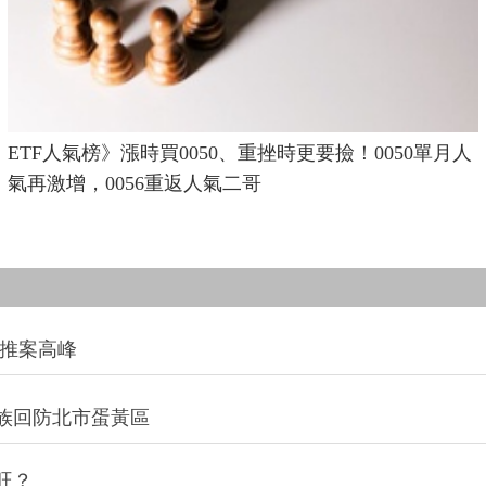
ETF人氣榜》漲時買0050、重挫時更要撿！0050單月人
氣再激增，0056重返人氣二哥
創推案高峰
族回防北市蛋黃區
旺？