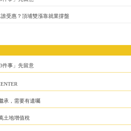
通車誰受惠？頂埔雙漲靠就業撐盤
3件事」先留意
NTER
繼承，需要有遺囑
萬土地增值稅