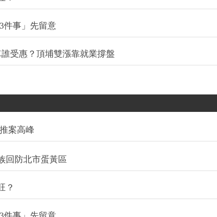
3件事」先留意
通車誰受惠？頂埔雙漲靠就業撐盤
創推案高峰
族回防北市蛋黃區
旺？
3件事」先留意