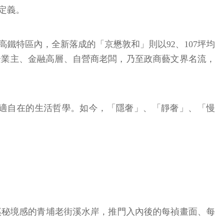
定義。
鐵特區內，全新落成的「京懋敦和」則以92、107坪均
蓋企業主、金融高層、自營商老闆，乃至政商藝文界名流，
適自在的生活哲學。如今，「隱奢」、「靜奢」、「慢
溪秘境感的青埔老街溪水岸，推門入內後的每禎畫面、每