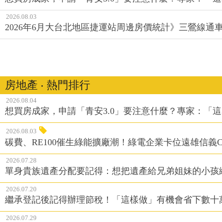
2026.08.03
2026年6月大台北地區捷運站周邊房價統計》三鶯線
房地產 ‧ 熱門排行
2026.08.04
想買房成家，申請「青安3.0」要注意什麼？專家：「這
2026.08.03
碳費、RE100催生綠能擴廠潮！綠電企業卡位遠雄信義CE
2026.07.28
單身貴族遺產分配要記得：想把遺產給兄弟姐妹的小孩
2026.07.20
繼承登記後記得辦理節稅！「這樣做」有機會省下數十
2026.07.29