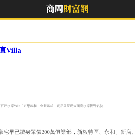
illa
百坪水岸Villa「京懋敦和」全新落成，實品屋展現大面寬水岸視野氣勢。
豪宅早已躋身單價200萬俱樂部，新板特區、永和、新店