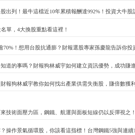
股出列！最牛這檔近10年累積報酬達992%！投資大牛
分股名單，4大換股重點看這裡！
率逾70%！想用台股抗通膨？財報選股專家孫慶龍告訴你投
不知道的事嗎？財報狗林威宇如何建立資訊優勢，成功賺
！財報狗林威宇教你如何找出產業供需失衡股，賺倍數獲
下來技術面壓力區，鋼鐵、航運與面板短線仍以反彈視之
？操作景氣循環股，你該看這指標！台灣鋼鐵5強與連續1