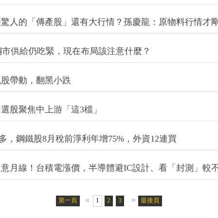
漲驚人的「傳產股」還有大行情？孫慶龍：原物料行情才
%！鋼市供給仍吃緊，現在布局該注意什麼？
流股帶動，翻黑小跌
選股聚焦中上游「這3檔」
多，鋼鐵股8月稅前淨利年增75%，外資12連買
意月線！台積電漲價，半導體避IC設計、看「封測」較
«
»
第一頁
1
2
3
4
最後頁