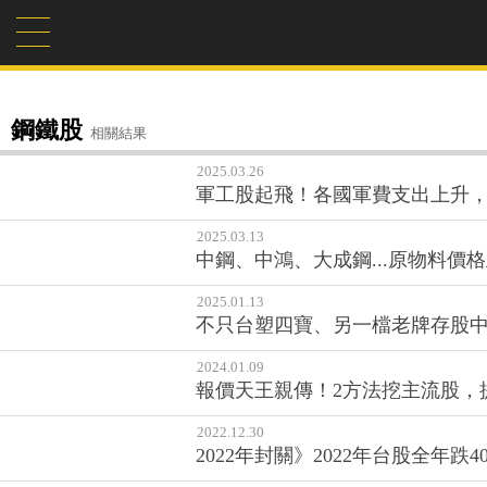
鋼鐵股
相關結果
2025.03.26
軍工股起飛！各國軍費支出上升，
2025.03.13
中鋼、中鴻、大成鋼...原物料價
2025.01.13
不只台塑四寶、另一檔老牌存股
2024.01.09
報價天王親傳！2方法挖主流股，
2022.12.30
2022年封關》2022年台股全年跌4