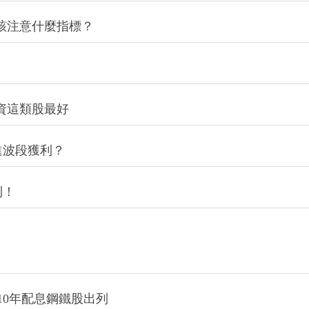
股該注意什麼指標？
資這類股最好
進波段獲利？
利！
！
0年配息鋼鐵股出列