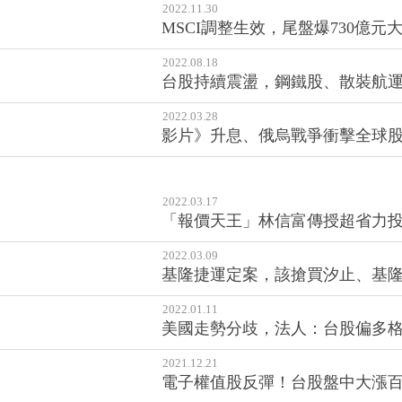
2022.11.30
MSCI調整生效，尾盤爆730億
2022.08.18
台股持續震盪，鋼鐵股、散裝航
2022.03.28
影片》升息、俄烏戰爭衝擊全球股
2022.03.17
「報價天王」林信富傳授超省力
2022.03.09
基隆捷運定案，該搶買汐止、基
2022.01.11
美國走勢分歧，法人：台股偏多
2021.12.21
電子權值股反彈！台股盤中大漲