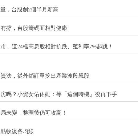
元大量，台股創2個半月新高
運有撐，台股籌碼面相對健康
市，這24檔高息股相對抗跌、殖利率7%起跳！
投資法，從外銷訂單挖出產業波段飆股
隆房嗎？小資女佑佑勸：等「這個時機」後再下手
格局未變，整理後仍可攻高！
百點收復各均線