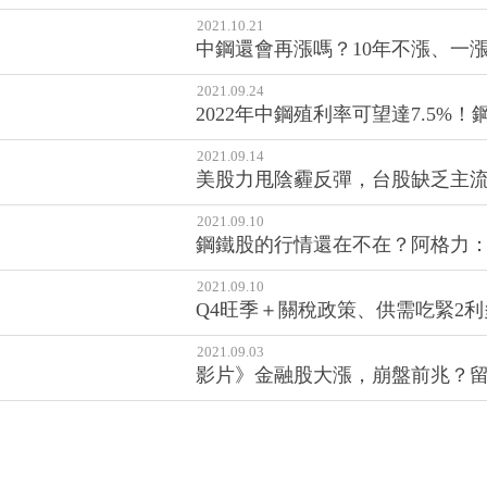
2021.10.21
中鋼還會再漲嗎？10年不漲、一
2021.09.24
2022年中鋼殖利率可望達7.5
2021.09.14
美股力甩陰霾反彈，台股缺乏主
2021.09.10
鋼鐵股的行情還在不在？阿格力：
2021.09.10
Q4旺季＋關稅政策、供需吃緊2利
2021.09.03
影片》金融股大漲，崩盤前兆？留