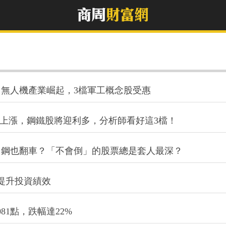
無人機產業崛起，3檔軍工概念股受惠
格上漲，鋼鐵股將迎利多，分析師看好這3檔！
中鋼也翻車？「不會倒」的股票總是套人最深？
提升投資績效
081點，跌幅達22%